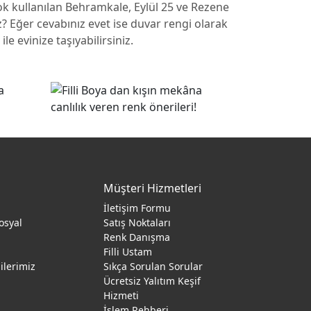
k kullanılan Behramkale, Eylül 25 ve Rezene
z? Eğer cevabınız evet ise duvar rengi olarak
e evinize taşıyabilirsiniz.
Müşteri Hizmetleri
İletişim Formu
osyal
Satış Noktaları
Renk Danışma
ı
Filli Ustam
gilerimiz
Sıkça Sorulan Sorular
Ücretsiz Yalıtım Keşif
Hizmeti
İşlem Rehberi