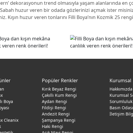
dern’ dekorasyonun trend olmasıyla yaşam alanlarında en ço
. Sabah huzur veren bir odada gözlerinizi açmak ister misini
 Kışın huzur veren tonlarını Filli Boya’nın Kozmik 25 rengi il
ünler
Popüler Renkler
Kurumsal
an
Kırık Beyaz Rengi
Hakkımızda
ax
Çakıllı Kum Rengi
Kurumsal S
ğlı Boya
Aydan Rengi
Sorumluluk
oyası
Fildişi Rengi
Basın Odas
Andezit Rengi
İletişim Bil
 Cleanix
Şampanya Rengi
k
Haki Rengi
entetik
Açık Mavi Rengi