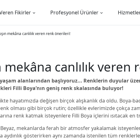
Veren Fikirler
Profesyonel Ürünler
Hizmetle
kışın mekâna canlılık veren renk önerileri!
ın mekâna canlılık veren r
aşam alanlarından başlıyoruz... Renklerin duyular üzeri
kleri Filli Boya’nın geniş renk skalasında buluyor!
ikte hayatımızda değişen birçok alışkanlık da oldu. Boya-ba
enk olması gibi birçok rutin; özellikle evlerimizde çokça z
rına renk katmak isteyenlere Filli Boya içlerini ısıtacak en t
ık Beyaz, mekanlarda ferah bir atmosfer yakalamak isteyenleri
a aydınlık gösterirken aynı zamanda istenilen tüm renklerle 