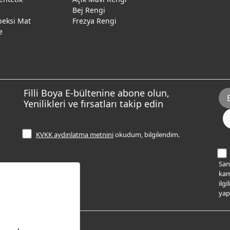
Bej Rengi
peksi Mat
Frezya Rengi
e
Filli Boya E-bültenine abone olun,
Yenilikleri ve fırsatları takip edin
KVKK aydınlatma metnini
okudum, bilgilendim.
Sana
kam
ilg
yap