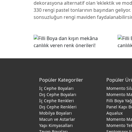
dekorasyona alternatif olan ‘eklektik ve mo
330 rengi pastel tonlarının başından geliyor
sonsuzluğun rengi maviden faydalanabilirsiniz.
Popüler Kategoriler
Popüler Ür
İç Cephe Boyaları
Momento Sil
Dış Cephe Boyaları
Momento M
İç Cephe Renkleri
Filli Boya Ya
Dış Cephe Renkleri
Panel Kapı B
Mobilya Boyaları
Aqualux
Macun ve Astarlar
Momento Max
Yapı Kimyasalları
Momento Te
Tavan Boyaları
Sentomaxx S