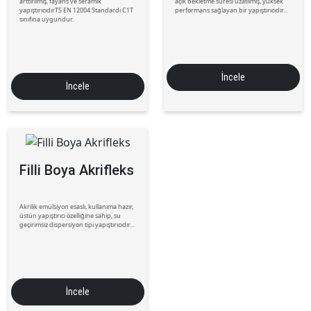
arttırılmış, fayans ve seramik
açık bekletme süresi uzatılmış, yüksek
yapıştırıcıdır.TS EN 12004 Standardı C1T
performans sağlayan bir yapıştırıcıdır...
sınıfına uygundur.
İncele
İncele
Filli Boya Akrifleks
Akrilik emülsiyon esaslı, kullanıma hazır,
üstün yapıştırıcı özelliğine sahip, su
geçirimsiz dispersiyon tipi yapıştırıcıdır...
İncele