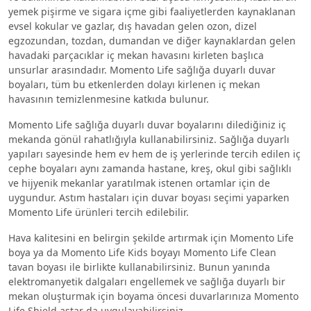
yemek pişirme ve sigara içme gibi faaliyetlerden kaynaklanan
evsel kokular ve gazlar, dış havadan gelen ozon, dizel
egzozundan, tozdan, dumandan ve diğer kaynaklardan gelen
havadaki parçacıklar iç mekan havasını kirleten başlıca
unsurlar arasındadır. Momento Life sağlığa duyarlı duvar
boyaları, tüm bu etkenlerden dolayı kirlenen iç mekan
havasının temizlenmesine katkıda bulunur.
Momento Life sağlığa duyarlı duvar boyalarını dilediğiniz iç
mekanda gönül rahatlığıyla kullanabilirsiniz. Sağlığa duyarlı
yapıları sayesinde hem ev hem de iş yerlerinde tercih edilen iç
cephe boyaları aynı zamanda hastane, kreş, okul gibi sağlıklı
ve hijyenik mekanlar yaratılmak istenen ortamlar için de
uygundur. Astım hastaları için duvar boyası seçimi yaparken
Momento Life ürünleri tercih edilebilir.
Hava kalitesini en belirgin şekilde artırmak için Momento Life
boya ya da Momento Life Kids boyayı Momento Life Clean
tavan boyası ile birlikte kullanabilirsiniz. Bunun yanında
elektromanyetik dalgaları engellemek ve sağlığa duyarlı bir
mekan oluşturmak için boyama öncesi duvarlarınıza Momento
Life Shield astar da uygulayabilirsiniz.