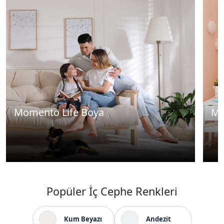
Momento Life Boya
Mo
Popüler İç Cephe Renkleri
Kum Beyazı
Andezit