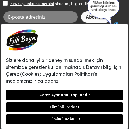
Frezya Rengi
KVKK aydınlatma metnini
okudum, bilgilendim.
Bilgi Toplumu Hizmetleri
İnternet Sitesi Kullanım Koşulları
KVKK Talep Formu
KVKK Aydınlatma Metni
Aksi tarafımca bildirilene dek, Betek Boya ve Kimya Sanayi A.Ş.'nin
Filli Boya dahil tüm markaları ile ilgili kampanya, duyuru, hizmetler ve
tanıtım faaliyetleri vb. ile ilgili olarak e-posta yoluyla şahsıma
bilgilendirme yapılmasına ve iletişim kurulmasına izin veriyorum.
© Filli Boya 2026. Tüm Hakları Saklıdır.