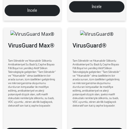
İncele
İncele
VirusGuard Max®
VirusGuard®
Tam Silinebilir ve Yıkanabilir Silikonlu
Tam Silinebilir ve Yıkanabilir Silikonlu
Antibakteriyel Su Bazlı İç Cephe Boyası
Antibakteriyel Su Bazlı İç Cephe Boyası
Filli Boya'nın yenilikçi Aktif Silikon
Filli Boya'nın yenilikçi Aktif Silikon
Teknolojisiyle geliştirilen ‘'Tam Silinebilir''
Teknolojisiyle geliştirilen ‘'Tam Silinebilir''
ve ‘'Yıkanabilir'' olma özelliklerini bir
ve ‘'Yıkanabilir'' olma özelliklerini bir
arada sunan, tüm özellikleri geliştirilmiş
arada sunan, tüm özellikleri geliştirilmiş
ve mikroorganizma oluşumunu
ve mikroorganizma oluşumunu
durduran kimyasallar ile modifiye
durduran kimyasallar ile modifiye
edilmiş, antibakteriyel ve alerji
edilmiş, antibakteriyel ve alerji
potansiyeli düşük olan, soft mat®
potansiyeli düşük olan, ipeksi mat®
dokudaki renkleriyle silikonlu, su bazlı,
dokudaki renkleriyle silikonlu, su bazlı,
VOC uyumlu , stiren akrilik bağlayıcılı,
VOC uyumlu, stiren akrilik bağlayıcılı
dekoratif son kat iç cephe boyasıdır.
dekoratif son kat iç cephe boyasıdır.