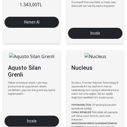
Duomax® Koruma Etkili, su bazlı, mat,
1.343,00
TL
dekoratif son kat dış cephe boyasıdır.
Hemen Al
İncele
Aqusto Silan
Nucleus
Grenli
Silikon emülsiyon esaslı, rulo veya
Nucleus, Frontier Polymer Technology®
püskürtme ile uygulanan, desen
sayesinde bir dış cephenin maruz
verilebilen, yapı son kat grenli dış cephe
kalabileceği tüm zorlayıcı etkenlere karşı
kaplamasıdır...
üstün koruma sağlar. Tek bir özellik
değil tüm özellikleri bir arada sunar...
FOTOKATALİTİK
UV ışınlarıyla kendini
temizleme özelliği
CANLI RENKLER
Teknolojik alt yapısıyla
çok daha uzun ömürlü canlı renk
imkanları.
İncele
MAKİSMUM NEFES ALIRMAKİSİMUM
SU İTER
Binaların dahauzun ömürlü