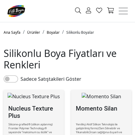
Ana Sayfa
Ürünler
Boyalar
Silikonlu Boyalar
Silikonlu Boya Fiyatları ve
Renkleri
Sadece Satıştakileri Göster
Nucleus Texture
Momento Silan
Plus
Silicone-grafted® (silikon aşılanmış)
Yenilikçi Aktif Silikon Teknolojisi ile
Frontier Polymer Technology®
geliştirilmiş formül,Tam Silinebilir ve
sayesinde “maksimum su iticilik” ve
Yıkanabilir,İnsan sağlığına duyarlı ve