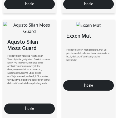
İncele
İncele
Exxen Mat
Aqusto Silan
Moss Guard
Filli Boya Exxen Mat; silikonlu, mat ve
pürüzsüz dokuda, üstün örtücülükte su
Filli Boya'nın yenilikçi Aktif Silikon
bazlı, dekoratif son kat iç cephe
Teknolojisi ile geliştirilen “maksimum su
boyasıdır.
iticilik” ve “maksimum nefes alma”
özelliklerini mükemmel şekilde
dengeleyerek bir arada sunan,
Duomax® Koruma Etkili, silikon
emülsiyon esaslı, su bazlı, küf, mantar,
fungusit ve algisitlere karşı dirençli mat
dekoratif son kat dış cephe boyasıdır.
İncele
İncele