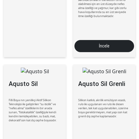
olabilmesi için en üst düzeyde nefes
alma özelliği ve yağmur, kar gibi zorlu
hava koşullarında su en üst seviyede
itme özelliği bulunmaktadır.
İncele
Aqusto Sil
Aqusto Sil Grenli
Filli Boya nın yenilikçi Aktif Silikon
Silikon katkılı, akrilik emülsiyon esaslı,
Teknolojisi ile geliştirilen “su iticilik” ve
rulo ile uygulanan ve rulo ile desen
“nefes alma” özelliklerini bir arada
verilen, tek kat uygulanabilen, üzerine
sunan, “fotokatalitik” özelliğiyle kendi
boya gerektirmeyen, mat yapı son kat
kendini temizleyebilen, su bazlı, mat,
grenli dış cephe kaplamasıdır.
dekoratif son kat dış cephe boyasıdır.