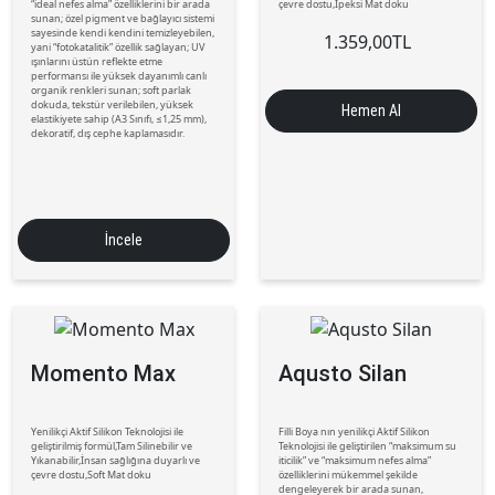
“ideal nefes alma” özelliklerini bir arada
çevre dostu,İpeksi Mat doku
sunan; özel pigment ve bağlayıcı sistemi
sayesinde kendi kendini temizleyebilen,
1.359,00
TL
yani “fotokatalitik” özellik sağlayan; UV
ışınlarını üstün reflekte etme
performansı ile yüksek dayanımlı canlı
organik renkleri sunan; soft parlak
dokuda, tekstür verilebilen, yüksek
Hemen Al
elastikiyete sahip (A3 Sınıfı, ≤1,25 mm),
dekoratif, dış cephe kaplamasıdır.
İncele
Momento Max
Aqusto Silan
Yenilikçi Aktif Silikon Teknolojisi ile
Filli Boya nın yenilikçi Aktif Silikon
geliştirilmiş formül,Tam Silinebilir ve
Teknolojisi ile geliştirilen “maksimum su
Yıkanabilir,İnsan sağlığına duyarlı ve
iticilik” ve “maksimum nefes alma”
çevre dostu,Soft Mat doku
özelliklerini mükemmel şekilde
dengeleyerek bir arada sunan,