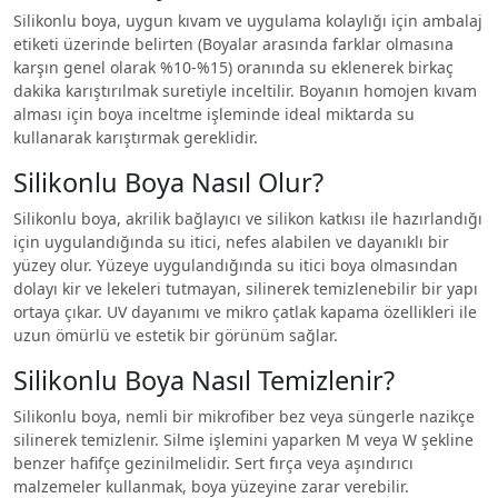
Silikonlu boya, uygun kıvam ve uygulama kolaylığı için ambalaj
etiketi üzerinde belirten (Boyalar arasında farklar olmasına
karşın genel olarak %10-%15) oranında su eklenerek birkaç
dakika karıştırılmak suretiyle inceltilir. Boyanın homojen kıvam
alması için boya inceltme işleminde ideal miktarda su
kullanarak karıştırmak gereklidir.
Silikonlu Boya Nasıl Olur?
Silikonlu boya, akrilik bağlayıcı ve silikon katkısı ile hazırlandığı
için uygulandığında su itici, nefes alabilen ve dayanıklı bir
yüzey olur. Yüzeye uygulandığında su itici boya olmasından
dolayı kir ve lekeleri tutmayan, silinerek temizlenebilir bir yapı
ortaya çıkar. UV dayanımı ve mikro çatlak kapama özellikleri ile
uzun ömürlü ve estetik bir görünüm sağlar.
Silikonlu Boya Nasıl Temizlenir?
Silikonlu boya, nemli bir mikrofiber bez veya süngerle nazikçe
silinerek temizlenir. Silme işlemini yaparken M veya W şekline
benzer hafifçe gezinilmelidir. Sert fırça veya aşındırıcı
malzemeler kullanmak, boya yüzeyine zarar verebilir.