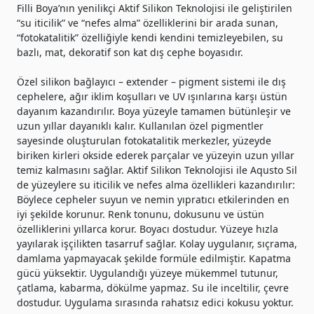
Filli Boya’nın yenilikçi Aktif Silikon Teknolojisi ile geliştirilen
“su iticilik” ve “nefes alma” özelliklerini bir arada sunan,
“fotokatalitik” özelliğiyle kendi kendini temizleyebilen, su
bazlı, mat, dekoratif son kat dış cephe boyasıdır.
Özel silikon bağlayıcı – extender – pigment sistemi ile dış
cephelere, ağır iklim koşulları ve UV ışınlarına karşı üstün
dayanım kazandırılır. Boya yüzeyle tamamen bütünleşir ve
uzun yıllar dayanıklı kalır. Kullanılan özel pigmentler
sayesinde oluşturulan fotokatalitik merkezler, yüzeyde
biriken kirleri okside ederek parçalar ve yüzeyin uzun yıllar
temiz kalmasını sağlar. Aktif Silikon Teknolojisi ile Aqusto Sil
de yüzeylere su iticilik ve nefes alma özellikleri kazandırılır:
Böylece cepheler suyun ve nemin yıpratıcı etkilerinden en
iyi şekilde korunur. Renk tonunu, dokusunu ve üstün
özelliklerini yıllarca korur. Boyacı dostudur. Yüzeye hızla
yayılarak işçilikten tasarruf sağlar. Kolay uygulanır, sıçrama,
damlama yapmayacak şekilde formüle edilmiştir. Kapatma
gücü yüksektir. Uygulandığı yüzeye mükemmel tutunur,
çatlama, kabarma, dökülme yapmaz. Su ile inceltilir, çevre
dostudur. Uygulama sırasında rahatsız edici kokusu yoktur.