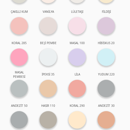
ÇAKILLI KUM
VANİLYA
LÜLETAŞI
FİLDİŞİ
KORAL 285
BEJİ PEMBE
MASAL 100
HİBİSKUS 20
MASAL
İPEKSİ 35
LİLA
YUDUM 220
PEMBESİ
ANDEZİT 50
HASIR 110
KORAL 290
ANDEZİT 30