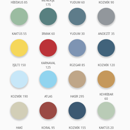
MENEKŞE
HİBİSKUS 85
YUDUM 60
KOZMİK 90
175
KAKTÜS 55
IRMAK 60
YUDUM 30
ANDEZİT 35
KARNAVAL
IŞILTI 150
RÜZGAR 85
KOZMİK 120
125
KEHRİBAR
KOZMİK 190
ATLAS
HASIR 295
60
HAKİ
KORAL 95
KOZMİK 155
KAKTÜS 20