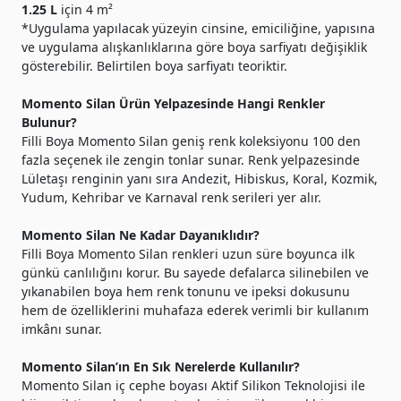
1.25 L
için 4 m²
*Uygulama yapılacak yüzeyin cinsine, emiciliğine, yapısına
ve uygulama alışkanlıklarına göre boya sarfiyatı değişiklik
gösterebilir. Belirtilen boya sarfiyatı teoriktir.
Momento Silan Ürün Yelpazesinde Hangi Renkler
Bulunur?
Filli Boya Momento Silan geniş renk koleksiyonu 100 den
fazla seçenek ile zengin tonlar sunar. Renk yelpazesinde
Lületaşı renginin yanı sıra Andezit, Hibiskus, Koral, Kozmik,
Yudum, Kehribar ve Karnaval renk serileri yer alır.
Momento Silan Ne Kadar Dayanıklıdır?
Filli Boya Momento Silan renkleri uzun süre boyunca ilk
günkü canlılığını korur. Bu sayede defalarca silinebilen ve
yıkanabilen boya
hem renk tonunu ve ipeksi dokusunu
hem de özelliklerini muhafaza ederek verimli bir kullanım
imkânı sunar.
Momento Silan’ın En Sık Nerelerde Kullanılır?
Momento Silan iç cephe boyası Aktif Silikon Teknolojisi ile