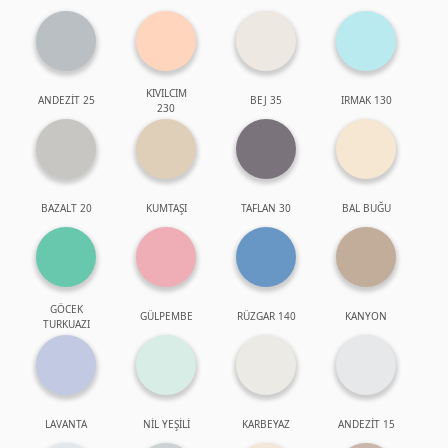
KIVILCIM
ANDEZİT 25
BEJ 35
IRMAK 130
230
BAZALT 20
KUMTAŞI
TAFLAN 30
BAL BUĞU
GÖCEK
GÜLPEMBE
RÜZGAR 140
KANYON
TURKUAZI
LAVANTA
NİL YEŞİLİ
KARBEYAZ
ANDEZİT 15