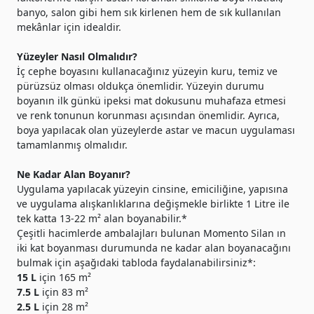
banyo, salon gibi hem sık kirlenen hem de sık kullanılan
mekânlar için idealdir.
Yüzeyler Nasıl Olmalıdır?
İç cephe boyasını kullanacağınız yüzeyin kuru, temiz ve
pürüzsüz olması oldukça önemlidir. Yüzeyin durumu
boyanın ilk günkü ipeksi mat dokusunu muhafaza etmesi
ve renk tonunun korunması açısından önemlidir. Ayrıca,
boya yapılacak olan yüzeylerde astar ve macun uygulaması
tamamlanmış olmalıdır.
Ne Kadar Alan Boyanır?
Uygulama yapılacak yüzeyin cinsine, emiciliğine, yapısına
ve uygulama alışkanlıklarına değişmekle birlikte 1 Litre ile
tek katta 13-22 m² alan boyanabilir.*
Çeşitli hacimlerde ambalajları bulunan Momento Silan ın
iki kat boyanması durumunda ne kadar alan boyanacağını
bulmak için aşağıdaki tabloda faydalanabilirsiniz*:
15 L
için 165 m²
7.5 L
için 83 m²
2.5 L
için 28 m²