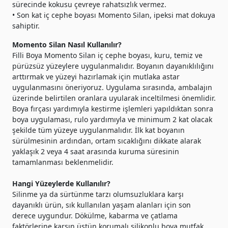
sürecinde kokusu çevreye rahatsızlık vermez.
• Son kat iç cephe boyası Momento Silan, ipeksi mat dokuya
sahiptir.
Momento Silan Nasıl Kullanılır?
Filli Boya Momento Silan iç cephe boyası, kuru, temiz ve
pürüzsüz yüzeylere uygulanmalıdır. Boyanın dayanıklılığını
arttırmak ve yüzeyi hazırlamak için mutlaka astar
uygulanmasını öneriyoruz. Uygulama sırasında, ambalajın
üzerinde belirtilen oranlara uyularak inceltilmesi önemlidir.
Boya fırçası yardımıyla kestirme işlemleri yapıldıktan sonra
boya uygulaması, rulo yardımıyla ve minimum 2 kat olacak
şekilde tüm yüzeye uygulanmalıdır. İlk kat boyanın
sürülmesinin ardından, ortam sıcaklığını dikkate alarak
yaklaşık 2 veya 4 saat arasında kuruma süresinin
tamamlanması beklenmelidir.
Hangi Yüzeylerde Kullanılır?
Silinme ya da sürtünme tarzı olumsuzluklara karşı
dayanıklı ürün, sık kullanılan yaşam alanları için son
derece uygundur. Dökülme, kabarma ve çatlama
faktörlerine karşın üstün korumalı silikonlu boya mutfak,