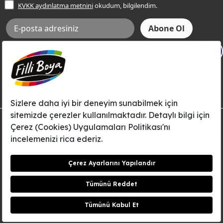
KVKK aydınlatma metnini
okudum, bilgilendim.
Bilgi Toplumu Hizmetleri
İnternet Sitesi Kullanım Koşulları
KVKK Talep Formu
X
KVKK Aydınlatma Metni
Aksi tarafımca bildirilene dek, Betek Boya ve Kimya Sanayi A.Ş.'nin
Filli Boya dahil tüm markaları ile ilgili kampanya, duyuru, hizmetler ve
tanıtım faaliyetleri vb. ile ilgili olarak e-posta yoluyla şahsıma
bilgilendirme yapılmasına ve iletişim kurulmasına izin veriyorum.
© Filli Boya 2026. Tüm Hakları Saklıdır.