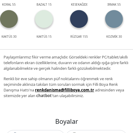
KORAL 55
BAZALT 15
KESEKAĞIDI
IRMAK 55
KAKTÜS 30
KAKTÜS 15
RÜZGAR 155
KOZMİK 30
Paylaşımlarımız fikir verme amaçlıdır. Görseldeki renkler PC/tablet/akıllı
telefonların ekran özelliklerine, duvarın ve odanın aldığı ışığa göre farklı
algılanabilmekte ve gerçek halinden farklı gözükebilmektedir.
Renkli bir eve sahip olmanın püf noktalarını öğrenmek ve renk
seçiminde aklınıza takılan tüm soruları sormak için Filli Boya Renk
Danışma Hattı'na
renkdanisma@filliboya.com.tr
adresinden veya
sitemizde yer alan
chatbot
'tan ulaşabilirsiniz.
Boyalar