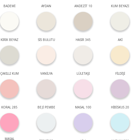
BADEMİ
AYDAN
ANDEZİT 10
KUM BEYAZI
KIRIK BEYAZ
SİS BULUTU
HASIR 345
AKİ
ÇAKILLI KUM
VANİLYA
LÜLETAŞI
FİLDİŞİ
KORAL 285
BEJİ PEMBE
MASAL 100
HİBİSKUS 20
MASAL