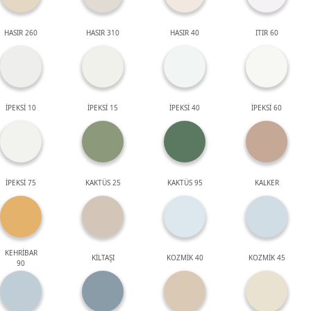
HASIR 260
HASIR 310
HASIR 40
ITIR 60
İPEKSİ 10
İPEKSİ 15
İPEKSİ 40
İPEKSİ 60
İPEKSİ 75
KAKTÜS 25
KAKTÜS 95
KALKER
KEHRİBAR
KİLTAŞI
KOZMİK 40
KOZMİK 45
90