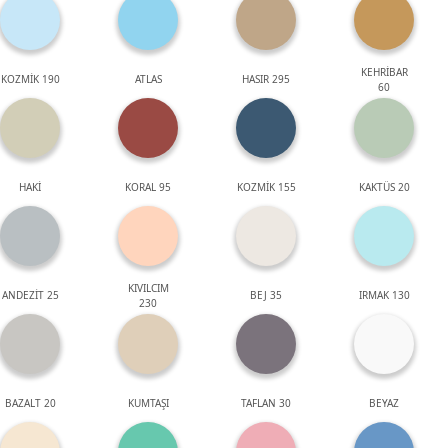
KEHRİBAR
KOZMİK 190
ATLAS
HASIR 295
60
HAKİ
KORAL 95
KOZMİK 155
KAKTÜS 20
KIVILCIM
ANDEZİT 25
BEJ 35
IRMAK 130
230
BAZALT 20
KUMTAŞI
TAFLAN 30
BEYAZ