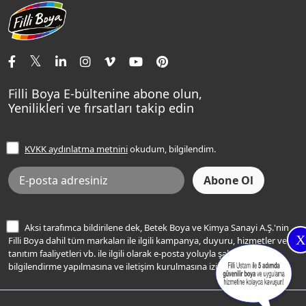
Aqualux
Fildişi Rengi
Basın Odası
Yapı Kimyasalları
Satış Noktaları
Momento Max Cleanix
Andezit Rengi
İletişim Bilgilerimiz
Tavan Boyaları
Renk Danışma
Momento Tek
Şampanya Rengi
Ev Bakım ve Hobi Boyaları
Filli Ustam
Sentomaxx Sentetik Boya
Haki Rengi
Yatak Odası Renkleri
Sıkça Sorulan Sorular
Sentomaxx İpeksi Mat
Filli Boya E-bültenine abone olun,
Açık Mavi Rengi
Yenilikleri ve fırsatları takip edin
Ücretsiz Yalıtım Keşif Hizmeti
Momento Life
Bej Rengi
İşlem Rehberi
Frezya Rengi
KVKK aydınlatma metnini
okudum, bilgilendim.
Bilgi Toplumu Hizmetleri
İnternet Sitesi Kullanım Koşulları
KVKK Talep Formu
KVKK Aydınlatma Metni
Aksi tarafımca bildirilene dek, Betek Boya ve Kimya Sanayi A.Ş.'nin
X
Filli Boya dahil tüm markaları ile ilgili kampanya, duyuru, hizmetler ve
tanıtım faaliyetleri vb. ile ilgili olarak e-posta yoluyla şahsıma
bilgilendirme yapılmasına ve iletişim kurulmasına izin veriyorum.