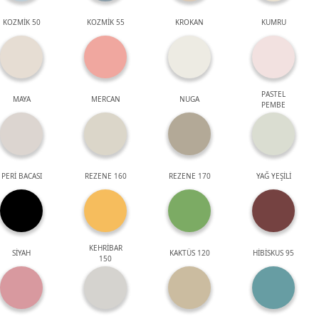
KOZMİK 50
KOZMİK 55
KROKAN
KUMRU
PASTEL
MAYA
MERCAN
NUGA
PEMBE
PERİ BACASI
REZENE 160
REZENE 170
YAĞ YEŞİLİ
KEHRİBAR
SİYAH
KAKTÜS 120
HİBİSKUS 95
150