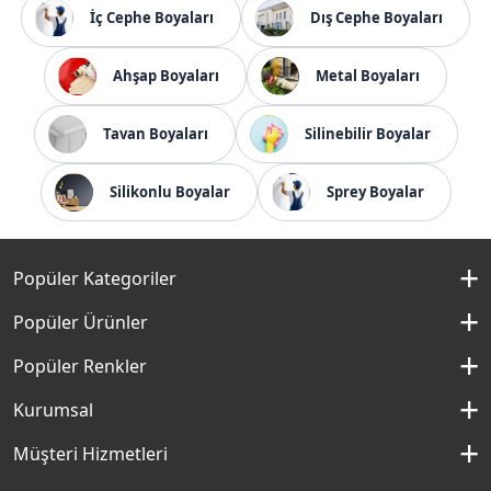
İç Cephe Boyaları
Dış Cephe Boyaları
Ahşap Boyaları
Metal Boyaları
Tavan Boyaları
Silinebilir Boyalar
Silikonlu Boyalar
Sprey Boyalar
Popüler Kategoriler
İç Cephe Boyaları
Popüler Ürünler
Dış Cephe Boyaları
Momento Silan
Popüler Renkler
İç Cephe Renkleri
Momento Max
Kırık Beyaz Rengi
Kurumsal
Dış Cephe Renkleri
Filli Boya Yağlı Boya
Çakıllı Kum Rengi
Hakkımızda
Müşteri Hizmetleri
Mobilya Boyaları
Panel Kapı Boyası
Aydan Rengi
Kurumsal Sosyal Sorumluluk
Macun ve Astarlar
İletişim Formu