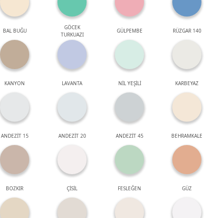
GÖCEK
BAL BUĞU
GÜLPEMBE
RÜZGAR 140
TURKUAZI
KANYON
LAVANTA
NİL YEŞİLİ
KARBEYAZ
ANDEZİT 15
ANDEZİT 20
ANDEZİT 45
BEHRAMKALE
BOZKIR
ÇİSİL
FESLEĞEN
GÜZ