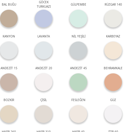
GÖCEK
BAL BUĞU
GÜLPEMBE
RÜZGAR 140
TURKUAZI
KANYON
LAVANTA
NİL YEŞİLİ
KARBEYAZ
ANDEZİT 15
ANDEZİT 20
ANDEZİT 45
BEHRAMKALE
BOZKIR
ÇİSİL
FESLEĞEN
GÜZ
HASIR 260
HASIR 310
HASIR 40
ITIR 60