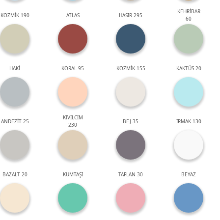
KEHRİBAR
KOZMİK 190
ATLAS
HASIR 295
60
HAKİ
KORAL 95
KOZMİK 155
KAKTÜS 20
KIVILCIM
ANDEZİT 25
BEJ 35
IRMAK 130
230
BAZALT 20
KUMTAŞI
TAFLAN 30
BEYAZ