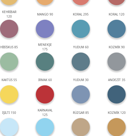
KEHRİBAR
MANGO 90
KORAL 295
KORAL 120
120
MENEKŞE
HİBİSKUS 85
YUDUM 60
KOZMİK 90
175
KAKTÜS 55
IRMAK 60
YUDUM 30
ANDEZİT 35
KARNAVAL
IŞILTI 150
RÜZGAR 85
KOZMİK 120
125