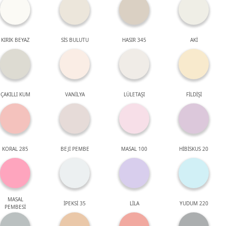
KIRIK BEYAZ
SİS BULUTU
HASIR 345
AKİ
ÇAKILLI KUM
VANİLYA
LÜLETAŞI
FİLDİŞİ
KORAL 285
BEJİ PEMBE
MASAL 100
HİBİSKUS 20
MASAL
İPEKSİ 35
LİLA
YUDUM 220
PEMBESİ