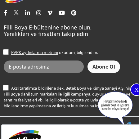
İletişim Bilgilerimiz
Tavan Boyaları
Renk Danışma
Momento Tek
Şampanya Rengi
Ev Bakım ve Hobi Boyaları
Filli Ustam
Sentomaxx Sentetik Boya
Haki Rengi
Yatak Odası Renkleri
Sıkça Sorulan Sorular
Sentomaxx İpeksi Mat
Filli Boya E-bültenine abone olun,
Açık Mavi Rengi
Yenilikleri ve fırsatları takip edin
Ücretsiz Yalıtım Keşif Hizmeti
Momento Life
Bej Rengi
İşlem Rehberi
Frezya Rengi
KVKK aydınlatma metnini
okudum, bilgilendim.
Bilgi Toplumu Hizmetleri
İnternet Sitesi Kullanım Koşulları
KVKK Talep Formu
KVKK Aydınlatma Metni
Aksi tarafımca bildirilene dek, Betek Boya ve Kimya Sanayi A.Ş.'nin
X
Filli Boya dahil tüm markaları ile ilgili kampanya, duyuru, hizmetler ve
tanıtım faaliyetleri vb. ile ilgili olarak e-posta yoluyla şahsıma
bilgilendirme yapılmasına ve iletişim kurulmasına izin veriyorum.
© Filli Boya 2026. Tüm Hakları Saklıdır.