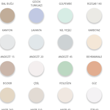
GÖCEK
BAL BUĞU
GÜLPEMBE
RÜZGAR 140
TURKUAZI
KANYON
LAVANTA
NİL YEŞİLİ
KARBEYAZ
ANDEZİT 15
ANDEZİT 20
ANDEZİT 45
BEHRAMKALE
BOZKIR
ÇİSİL
FESLEĞEN
GÜZ
HASIR 260
HASIR 310
HASIR 40
ITIR 60