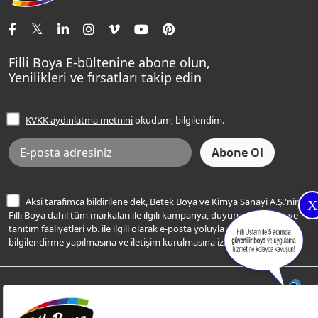
İletişim Bilgilerimiz
Tavan Boyaları
Renk Danışma
Momento Tek
Şampanya Rengi
Ev Bakım ve Hobi Boyaları
Filli Ustam
Sentomaxx Sentetik Boya
Haki Rengi
Yatak Odası Renkleri
Sıkça Sorulan Sorular
Sentomaxx İpeksi Mat
Filli Boya E-bültenine abone olun,
Açık Mavi Rengi
Yenilikleri ve fırsatları takip edin
Ücretsiz Yalıtım Keşif Hizmeti
Momento Life
Bej Rengi
İşlem Rehberi
Frezya Rengi
KVKK aydınlatma metnini
okudum, bilgilendim.
Bilgi Toplumu Hizmetleri
İnternet Sitesi Kullanım Koşulları
KVKK Talep Formu
KVKK Aydınlatma Metni
Aksi tarafımca bildirilene dek, Betek Boya ve Kimya Sanayi A.Ş.'nin
X
Filli Boya dahil tüm markaları ile ilgili kampanya, duyuru, hizmetler ve
tanıtım faaliyetleri vb. ile ilgili olarak e-posta yoluyla şahsıma
bilgilendirme yapılmasına ve iletişim kurulmasına izin veriyorum.
© Filli Boya 2026. Tüm Hakları Saklıdır.