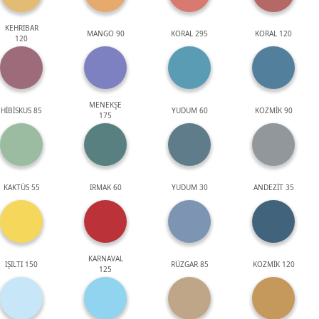
KEHRİBAR
MANGO 90
KORAL 295
KORAL 120
120
MENEKŞE
HİBİSKUS 85
YUDUM 60
KOZMİK 90
175
KAKTÜS 55
IRMAK 60
YUDUM 30
ANDEZİT 35
KARNAVAL
IŞILTI 150
RÜZGAR 85
KOZMİK 120
125