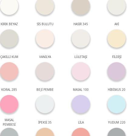
KIRIK BEYAZ
SİS BULUTU
HASIR 345
AKİ
ÇAKILLI KUM
VANİLYA
LÜLETAŞI
FİLDİŞİ
KORAL 285
BEJİ PEMBE
MASAL 100
HİBİSKUS 20
MASAL
İPEKSİ 35
LİLA
YUDUM 220
PEMBESİ