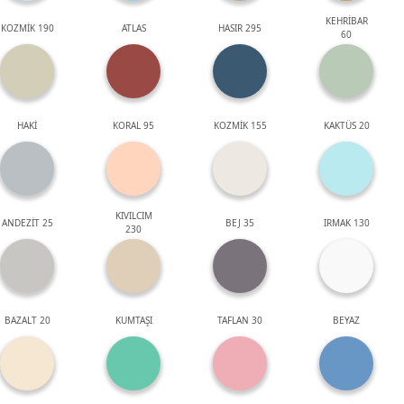
KEHRİBAR
KOZMİK 190
ATLAS
HASIR 295
60
HAKİ
KORAL 95
KOZMİK 155
KAKTÜS 20
KIVILCIM
ANDEZİT 25
BEJ 35
IRMAK 130
230
BAZALT 20
KUMTAŞI
TAFLAN 30
BEYAZ