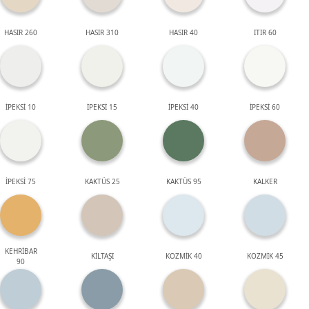
HASIR 260
HASIR 310
HASIR 40
ITIR 60
İPEKSİ 10
İPEKSİ 15
İPEKSİ 40
İPEKSİ 60
İPEKSİ 75
KAKTÜS 25
KAKTÜS 95
KALKER
KEHRİBAR
KİLTAŞI
KOZMİK 40
KOZMİK 45
90