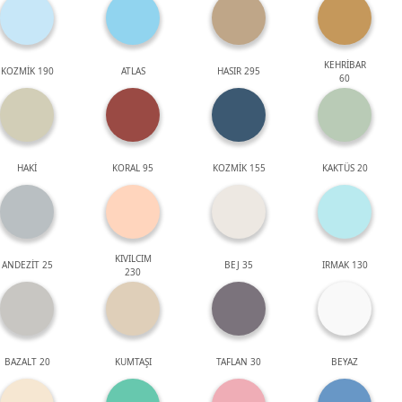
KEHRİBAR
KOZMİK 190
ATLAS
HASIR 295
60
HAKİ
KORAL 95
KOZMİK 155
KAKTÜS 20
KIVILCIM
ANDEZİT 25
BEJ 35
IRMAK 130
230
BAZALT 20
KUMTAŞI
TAFLAN 30
BEYAZ