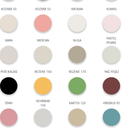
KOZMİK 50
KOZMİK 55
KROKAN
KUMRU
PASTEL
MAYA
MERCAN
NUGA
PEMBE
PERİ BACASI
REZENE 160
REZENE 170
YAĞ YEŞİLİ
KEHRİBAR
SİYAH
KAKTÜS 120
HİBİSKUS 95
150