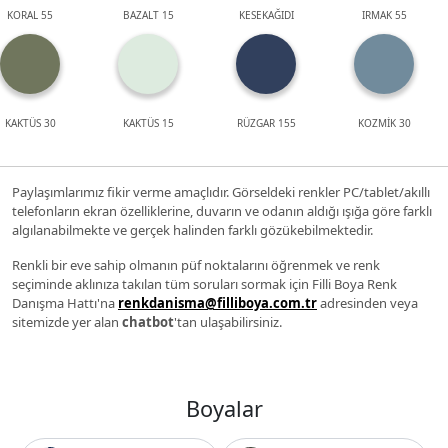
KORAL 55
BAZALT 15
KESEKAĞIDI
IRMAK 55
KAKTÜS 30
KAKTÜS 15
RÜZGAR 155
KOZMİK 30
Paylaşımlarımız fikir verme amaçlıdır. Görseldeki renkler PC/tablet/akıllı
telefonların ekran özelliklerine, duvarın ve odanın aldığı ışığa göre farklı
algılanabilmekte ve gerçek halinden farklı gözükebilmektedir.
Renkli bir eve sahip olmanın püf noktalarını öğrenmek ve renk
seçiminde aklınıza takılan tüm soruları sormak için Filli Boya Renk
Danışma Hattı'na
renkdanisma@filliboya.com.tr
adresinden veya
sitemizde yer alan
chatbot
'tan ulaşabilirsiniz.
Boyalar