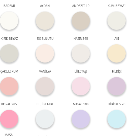
BADEMİ
AYDAN
ANDEZİT 10
KUM BEYAZI
KIRIK BEYAZ
SİS BULUTU
HASIR 345
AKİ
ÇAKILLI KUM
VANİLYA
LÜLETAŞI
FİLDİŞİ
KORAL 285
BEJİ PEMBE
MASAL 100
HİBİSKUS 20
MASAL