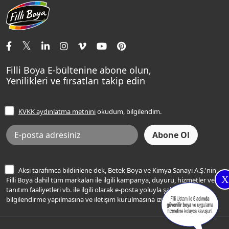
Aqualux
Fildişi Rengi
Basın Odası
Yapı Kimyasalları
Satış Noktaları
Momento Max Cleanix
Andezit Rengi
İletişim Bilgilerimiz
Tavan Boyaları
Renk Danışma
Momento Tek
Şampanya Rengi
Ev Bakım ve Hobi Boyaları
Filli Ustam
Sentomaxx Sentetik Boya
Haki Rengi
Yatak Odası Renkleri
Sıkça Sorulan Sorular
Sentomaxx İpeksi Mat
Filli Boya E-bültenine abone olun,
Açık Mavi Rengi
Yenilikleri ve fırsatları takip edin
Ücretsiz Yalıtım Keşif Hizmeti
Momento Life
Bej Rengi
İşlem Rehberi
Frezya Rengi
KVKK aydınlatma metnini
okudum, bilgilendim.
Bilgi Toplumu Hizmetleri
İnternet Sitesi Kullanım Koşulları
KVKK Talep Formu
KVKK Aydınlatma Metni
Aksi tarafımca bildirilene dek, Betek Boya ve Kimya Sanayi A.Ş.'nin
X
Filli Boya dahil tüm markaları ile ilgili kampanya, duyuru, hizmetler ve
tanıtım faaliyetleri vb. ile ilgili olarak e-posta yoluyla şahsıma
bilgilendirme yapılmasına ve iletişim kurulmasına izin veriyorum.