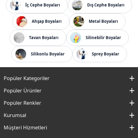
İç Cephe Boyaları
Dış Cephe Boyaları
Ahşap Boyaları
Metal Boyaları
Tavan Boyaları
Silinebilir Boyalar
Silikonlu Boyalar
Sprey Boyalar
Popüler Kategoriler
İç Cephe Boyaları
Popüler Ürünler
Dış Cephe Boyaları
Momento Silan
Popüler Renkler
İç Cephe Renkleri
Momento Max
Kırık Beyaz Rengi
Kurumsal
Dış Cephe Renkleri
Filli Boya Yağlı Boya
Çakıllı Kum Rengi
Hakkımızda
Müşteri Hizmetleri
Mobilya Boyaları
Panel Kapı Boyası
Aydan Rengi
Kurumsal Sosyal Sorumluluk
Macun ve Astarlar
İletişim Formu