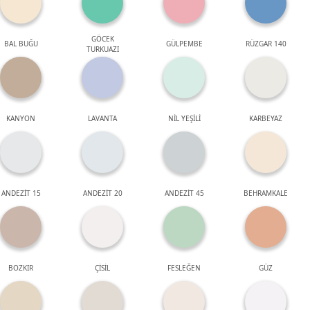
GÖCEK
BAL BUĞU
GÜLPEMBE
RÜZGAR 140
TURKUAZI
KANYON
LAVANTA
NİL YEŞİLİ
KARBEYAZ
ANDEZİT 15
ANDEZİT 20
ANDEZİT 45
BEHRAMKALE
BOZKIR
ÇİSİL
FESLEĞEN
GÜZ