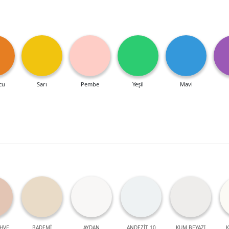
cu
Sarı
Pembe
Yeşil
Mavi
HVE
BADEMİ
AYDAN
ANDEZİT 10
KUM BEYAZI
K