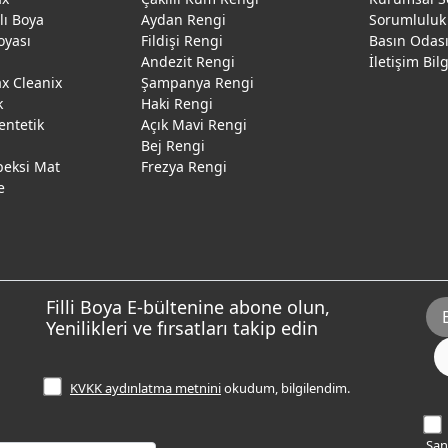
ğlı Boya
Aydan Rengi
Sorumluluk
oyası
Fildişi Rengi
Basın Odas
Andezit Rengi
İletişim Bil
 Cleanix
Şampanya Rengi
k
Haki Rengi
entetik
Açık Mavi Rengi
Bej Rengi
peksi Mat
Frezya Rengi
e
Filli Boya E-bültenine abone olun,
Yenilikleri ve fırsatları takip edin
KVKK aydınlatma metnini
okudum, bilgilendim.
Sana