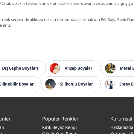
C/tablet/akıllı telefonların ekran özelliklerine, duvarın ve odanın aldığı ışığa
 renk seçiminde aklınıza takılan tüm soruları sormak için Filli Boya Renk D
irsiniz.
Dış Cephe Boyaları
Ahşap Boyaları
Metal 
Silinebilir Boyalar
Silikonlu Boyalar
Sprey B
ünler
Popüler Renkler
Kurumsal
an
Kırık Beyaz Rengi
Hakkımızda
ax
Çakıllı Kum Rengi
Kurumsal S