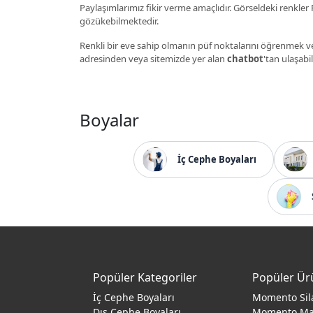
Paylaşımlarımız fikir verme amaçlıdır. Görseldeki renkler P
gözükebilmektedir.
Renkli bir eve sahip olmanın püf noktalarını öğrenmek ve
adresinden veya sitemizde yer alan
chatbot
'tan ulaşabil
Boyalar
İç Cephe Boyaları
Popüler Kategoriler
Popüler Ür
İç Cephe Boyaları
Momento Sil
Dış Cephe Boyaları
Momento M