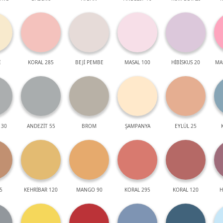
İ
KORAL 285
BEJİ PEMBE
MASAL 100
HİBİSKUS 20
MA
 30
ANDEZİT 55
BROM
ŞAMPANYA
EYLÜL 25
5
KEHRİBAR 120
MANGO 90
KORAL 295
KORAL 120
H