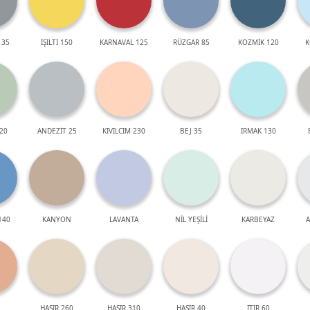
 35
IŞILTI 150
KARNAVAL 125
RÜZGAR 85
KOZMİK 120
K
20
ANDEZİT 25
KIVILCIM 230
BEJ 35
IRMAK 130
140
KANYON
LAVANTA
NİL YEŞİLİ
KARBEYAZ
A
HASIR 260
HASIR 310
HASIR 40
ITIR 60