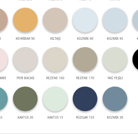
R
KEHRİBAR 90
KİLTAŞI
KOZMİK 40
KOZMİK 45
EMBE
PERİ BACASI
REZENE 160
REZENE 170
YAĞ YEŞİLİ
55
KAKTÜS 30
KAKTÜS 15
RÜZGAR 155
KOZMİK 30