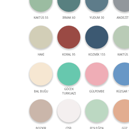
KAKTÜS 55
IRMAK 60
YUDUM 30
ANDEZİT
HAKİ
KORAL 95
KOZMİK 155
KAKTÜS 
GÖCEK
BAL BUĞU
GÜLPEMBE
RÜZGAR 
TURKUAZI
BOZKIR
ÇİSİL
FESLEĞEN
GÜZ