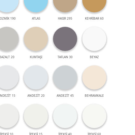
OZMİK 190
ATLAS
HASIR 295
KEHRİBAR 60
BAZALT 20
KUMTAŞI
TAFLAN 30
BEYAZ
NDEZİT 15
ANDEZİT 20
ANDEZİT 45
BEHRAMKALE
İPEKSİ 10
İPEKSİ 15
İPEKSİ 40
İPEKSİ 60