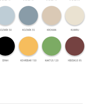
KOZMİK 50
KOZMİK 55
KROKAN
KUMRU
SİYAH
KEHRİBAR 150
KAKTÜS 120
HİBİSKUS 95