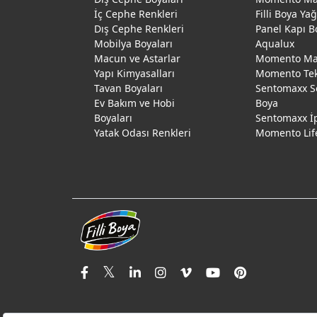
İç Cephe Renkleri
Filli Boya Ya
Dış Cephe Renkleri
Panel Kapı B
Mobilya Boyaları
Aqualux
Macun ve Astarlar
Momento Max
Yapı Kimyasalları
Momento Te
Tavan Boyaları
Sentomaxx S
Ev Bakım ve Hobi
Boya
Boyaları
Sentomaxx İ
Yatak Odası Renkleri
Momento Lif