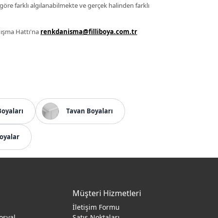
 göre farklı algılanabilmekte ve gerçek halinden farklı
anışma Hattı'na
renkdanisma@filliboya.com.tr
Boyaları
Tavan Boyaları
oyalar
Müşteri Hizmetleri
İletişim Formu
osyal
Satış Noktaları