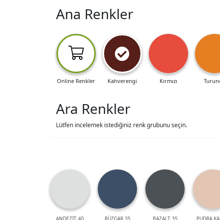
Ana Renkler
Online Renkler
Kahverengi
Kırmızı
Turun
Ara Renkler
Lütfen incelemek istediğiniz renk grubunu seçin.
ANDEZİT 40
RÜZGAR 35
BAZALT 35
PUDRA KA