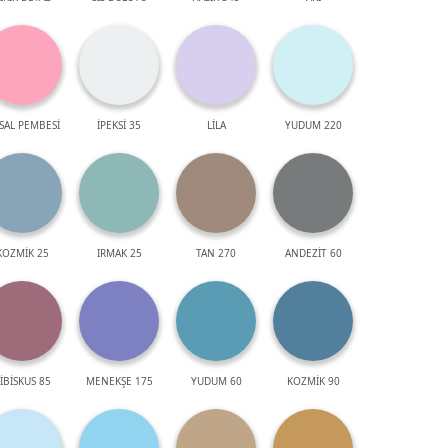
SAL PEMBESİ
İPEKSİ 35
LİLA
YUDUM 220
KOZMİK 25
IRMAK 25
TAN 270
ANDEZİT 60
İBİSKUS 85
MENEKŞE 175
YUDUM 60
KOZMİK 90