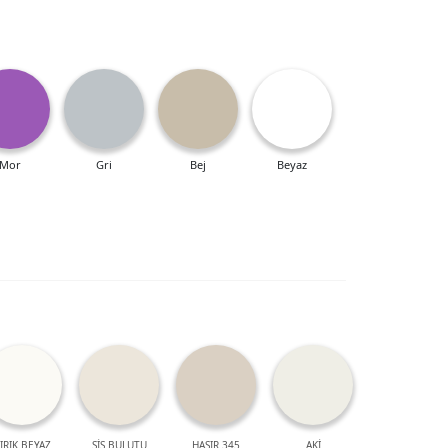
Mor
Gri
Bej
Beyaz
IRIK BEYAZ
SİS BULUTU
HASIR 345
AKİ