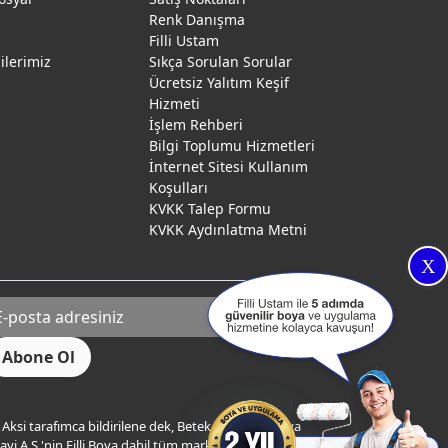
Renk Danışma
ı
Filli Ustam
gilerimiz
Sıkça Sorulan Sorular
Ücretsiz Yalıtım Keşif
Hizmeti
İşlem Rehberi
Bilgi Toplumu Hizmetleri
İnternet Sitesi Kullanım
Koşulları
KVKK Talep Formu
KVKK Aydınlatma Metni
X
Aksi tarafımca bildirilene dek, Betek Boya ve Kimya
yi A.Ş.'nin Filli Boya dahil tüm markaları ile ilgili