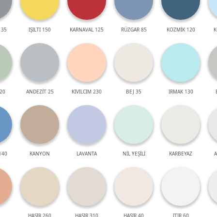
 35
IŞILTI 150
KARNAVAL 125
RÜZGAR 85
KOZMİK 120
K
20
ANDEZİT 25
KIVILCIM 230
BEJ 35
IRMAK 130
140
KANYON
LAVANTA
NİL YEŞİLİ
KARBEYAZ
A
HASIR 260
HASIR 310
HASIR 40
ITIR 60