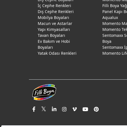
İç Cephe Renkleri
Filli Boya Ya
Dış Cephe Renkleri
Panel Kapı B
Mobilya Boyaları
Aqualux
Macun ve Astarlar
Momento Max
Yapı Kimyasalları
Momento Te
Tavan Boyaları
Sentomaxx S
Ev Bakım ve Hobi
Boya
Boyaları
Sentomaxx İ
Yatak Odası Renkleri
Momento Lif