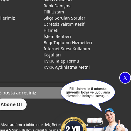
Renk Danışma
ı
Filli Ustam
gilerimiz
Sıkça Sorulan Sorular
Ücretsiz Yalıtım Keşif
Hizmeti
İşlem Rehberi
Bilgi Toplumu Hizmetleri
İnternet Sitesi Kullanım
Koşulları
KVKK Talep Formu
KVKK Aydınlatma Metni
X
Aksi tarafımca bildirilene dek, Betek Boya ve Kimya
yi A.Ş.'nin Filli Boya dahil tüm markaları ile ilgili