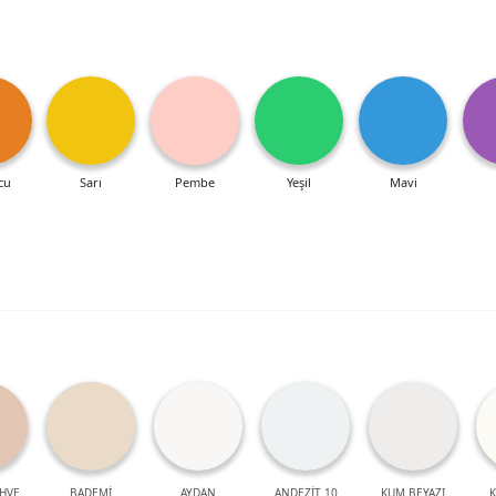
cu
Sarı
Pembe
Yeşil
Mavi
HVE
BADEMİ
AYDAN
ANDEZİT 10
KUM BEYAZI
K