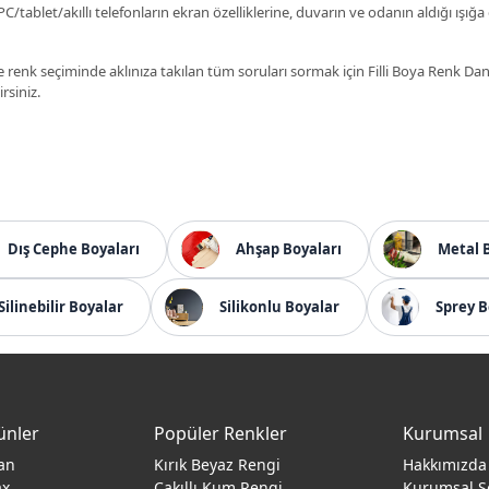
C/tablet/akıllı telefonların ekran özelliklerine, duvarın ve odanın aldığı ışığa
 renk seçiminde aklınıza takılan tüm soruları sormak için Filli Boya Renk D
irsiniz.
Dış Cephe Boyaları
Ahşap Boyaları
Metal 
Silinebilir Boyalar
Silikonlu Boyalar
Sprey B
ünler
Popüler Renkler
Kurumsal
an
Kırık Beyaz Rengi
Hakkımızda
ax
Çakıllı Kum Rengi
Kurumsal S