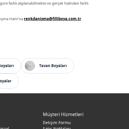
 göre farklı algılanabilmekte ve gerçek halinden farklı
anışma Hattı'na
renkdanisma@filliboya.com.tr
Boyaları
Tavan Boyaları
oyalar
Müşteri Hizmetleri
İletişim Formu
osyal
Satış Noktaları