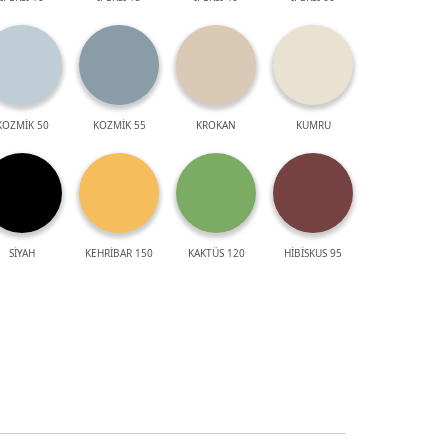
KOZMİK 50
KOZMİK 55
KROKAN
KUMRU
SİYAH
KEHRİBAR 150
KAKTÜS 120
HİBİSKUS 95