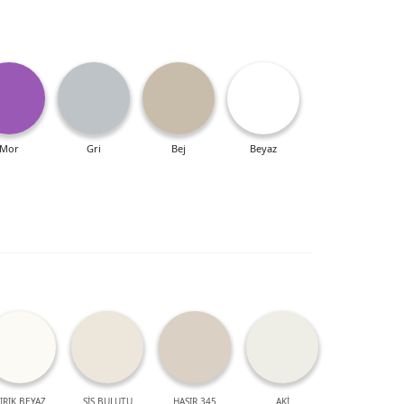
Mor
Gri
Bej
Beyaz
IRIK BEYAZ
SİS BULUTU
HASIR 345
AKİ