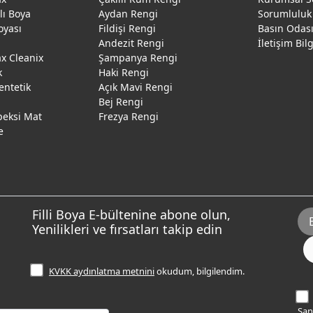
ğlı Boya
Aydan Rengi
Sorumluluk
oyası
Fildişi Rengi
Basın Odas
Andezit Rengi
İletişim Bil
 Cleanix
Şampanya Rengi
k
Haki Rengi
entetik
Açık Mavi Rengi
Bej Rengi
peksi Mat
Frezya Rengi
e
Filli Boya E-bültenine abone olun,
Yenilikleri ve fırsatları takip edin
KVKK aydınlatma metnini
okudum, bilgilendim.
Sana