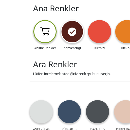
Ana Renkler
Online Renkler
Kahverengi
Kırmızı
Turun
Ara Renkler
Lütfen incelemek istediğiniz renk grubunu seçin.
ANDEZİT 40
RÜZGAR 35
BAZALT 35
PUDRA KA