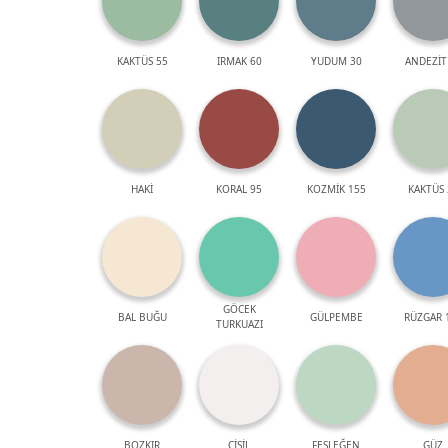
KAKTÜS 55
IRMAK 60
YUDUM 30
ANDEZİT
HAKİ
KORAL 95
KOZMİK 155
KAKTÜS 
GÖCEK
BAL BUĞU
GÜLPEMBE
RÜZGAR 
TURKUAZI
BOZKIR
ÇİSİL
FESLEĞEN
GÜZ