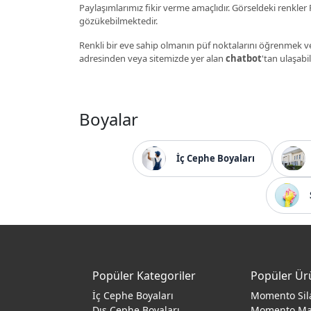
Paylaşımlarımız fikir verme amaçlıdır. Görseldeki renkler P
gözükebilmektedir.
Renkli bir eve sahip olmanın püf noktalarını öğrenmek ve
adresinden veya sitemizde yer alan
chatbot
'tan ulaşabil
Boyalar
İç Cephe Boyaları
Popüler Kategoriler
Popüler Ür
İç Cephe Boyaları
Momento Sil
Dış Cephe Boyaları
Momento M