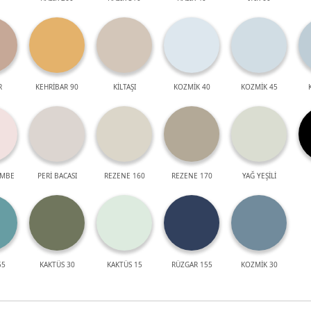
R
KEHRİBAR 90
KİLTAŞI
KOZMİK 40
KOZMİK 45
EMBE
PERİ BACASI
REZENE 160
REZENE 170
YAĞ YEŞİLİ
55
KAKTÜS 30
KAKTÜS 15
RÜZGAR 155
KOZMİK 30