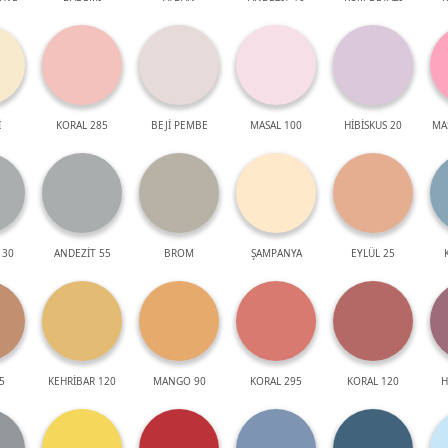
İ
KORAL 285
BEJİ PEMBE
MASAL 100
HİBİSKUS 20
MA
 30
ANDEZİT 55
BROM
ŞAMPANYA
EYLÜL 25
5
KEHRİBAR 120
MANGO 90
KORAL 295
KORAL 120
H