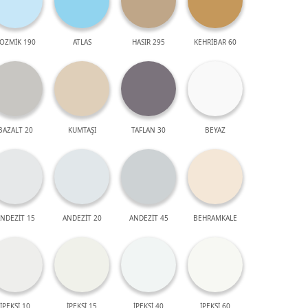
OZMİK 190
ATLAS
HASIR 295
KEHRİBAR 60
BAZALT 20
KUMTAŞI
TAFLAN 30
BEYAZ
NDEZİT 15
ANDEZİT 20
ANDEZİT 45
BEHRAMKALE
İPEKSİ 10
İPEKSİ 15
İPEKSİ 40
İPEKSİ 60