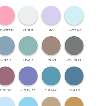
SAL PEMBESİ
İPEKSİ 35
LİLA
YUDUM 220
KOZMİK 25
IRMAK 25
TAN 270
ANDEZİT 60
İBİSKUS 85
MENEKŞE 175
YUDUM 60
KOZMİK 90