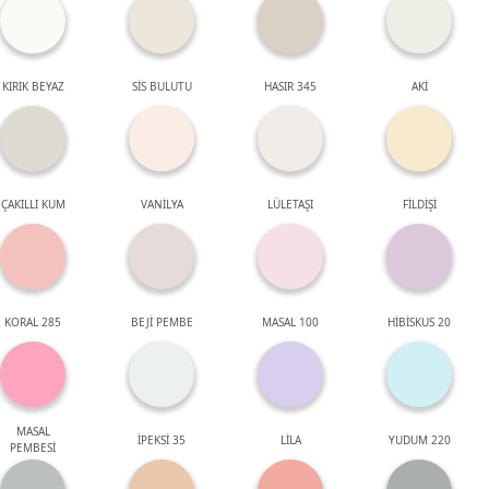
KIRIK BEYAZ
SİS BULUTU
HASIR 345
AKİ
ÇAKILLI KUM
VANİLYA
LÜLETAŞI
FİLDİŞİ
KORAL 285
BEJİ PEMBE
MASAL 100
HİBİSKUS 20
MASAL
İPEKSİ 35
LİLA
YUDUM 220
PEMBESİ