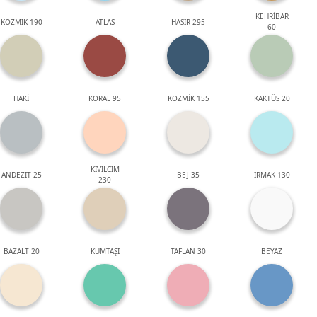
KEHRİBAR
KOZMİK 190
ATLAS
HASIR 295
60
HAKİ
KORAL 95
KOZMİK 155
KAKTÜS 20
KIVILCIM
ANDEZİT 25
BEJ 35
IRMAK 130
230
BAZALT 20
KUMTAŞI
TAFLAN 30
BEYAZ