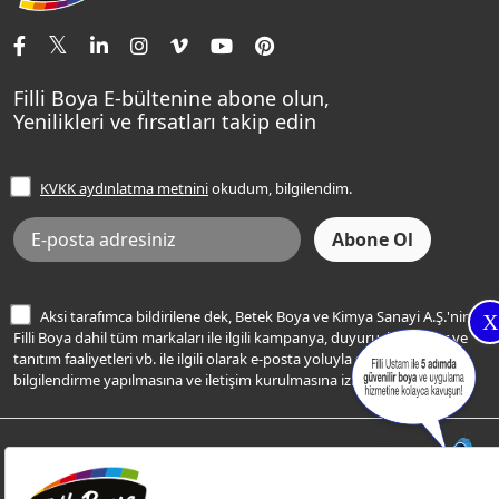
İletişim Bilgilerimiz
Tavan Boyaları
Renk Danışma
Momento Tek
Şampanya Rengi
Ev Bakım ve Hobi Boyaları
Filli Ustam
Sentomaxx Sentetik Boya
Haki Rengi
Yatak Odası Renkleri
Sıkça Sorulan Sorular
Sentomaxx İpeksi Mat
Filli Boya E-bültenine abone olun,
Açık Mavi Rengi
Yenilikleri ve fırsatları takip edin
Ücretsiz Yalıtım Keşif Hizmeti
Momento Life
Bej Rengi
İşlem Rehberi
Frezya Rengi
KVKK aydınlatma metnini
okudum, bilgilendim.
Bilgi Toplumu Hizmetleri
İnternet Sitesi Kullanım Koşulları
KVKK Talep Formu
KVKK Aydınlatma Metni
Aksi tarafımca bildirilene dek, Betek Boya ve Kimya Sanayi A.Ş.'nin
X
Filli Boya dahil tüm markaları ile ilgili kampanya, duyuru, hizmetler ve
tanıtım faaliyetleri vb. ile ilgili olarak e-posta yoluyla şahsıma
bilgilendirme yapılmasına ve iletişim kurulmasına izin veriyorum.
© Filli Boya 2026. Tüm Hakları Saklıdır.