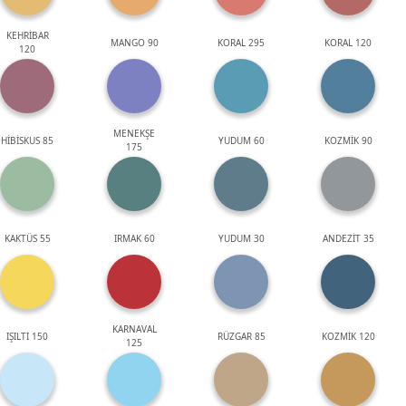
KEHRİBAR
MANGO 90
KORAL 295
KORAL 120
120
MENEKŞE
HİBİSKUS 85
YUDUM 60
KOZMİK 90
175
KAKTÜS 55
IRMAK 60
YUDUM 30
ANDEZİT 35
KARNAVAL
IŞILTI 150
RÜZGAR 85
KOZMİK 120
125