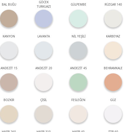
GÖCEK
BAL BUĞU
GÜLPEMBE
RÜZGAR 140
TURKUAZI
KANYON
LAVANTA
NİL YEŞİLİ
KARBEYAZ
ANDEZİT 15
ANDEZİT 20
ANDEZİT 45
BEHRAMKALE
BOZKIR
ÇİSİL
FESLEĞEN
GÜZ
HASIR 260
HASIR 310
HASIR 40
ITIR 60