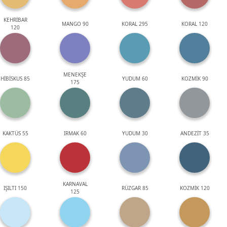
KEHRİBAR
MANGO 90
KORAL 295
KORAL 120
120
MENEKŞE
HİBİSKUS 85
YUDUM 60
KOZMİK 90
175
KAKTÜS 55
IRMAK 60
YUDUM 30
ANDEZİT 35
KARNAVAL
IŞILTI 150
RÜZGAR 85
KOZMİK 120
125