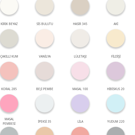
KIRIK BEYAZ
SİS BULUTU
HASIR 345
AKİ
ÇAKILLI KUM
VANİLYA
LÜLETAŞI
FİLDİŞİ
KORAL 285
BEJİ PEMBE
MASAL 100
HİBİSKUS 20
MASAL
İPEKSİ 35
LİLA
YUDUM 220
PEMBESİ