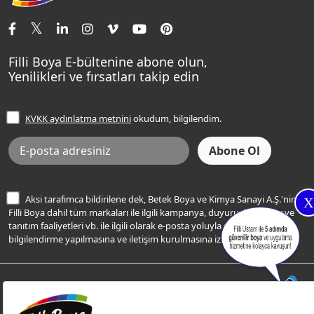
İletişim Bilgilerimiz
Tavan Boyaları
Renk Danışma
Momento Tek
Şampanya Rengi
Ev Bakım ve Hobi Boyaları
Filli Ustam
Sentomaxx Sentetik Boya
Haki Rengi
Yatak Odası Renkleri
Sıkça Sorulan Sorular
Sentomaxx İpeksi Mat
Filli Boya E-bültenine abone olun,
Açık Mavi Rengi
Yenilikleri ve fırsatları takip edin
Ücretsiz Yalıtım Keşif Hizmeti
Momento Life
Bej Rengi
İşlem Rehberi
Frezya Rengi
KVKK aydınlatma metnini
okudum, bilgilendim.
Bilgi Toplumu Hizmetleri
İnternet Sitesi Kullanım Koşulları
KVKK Talep Formu
KVKK Aydınlatma Metni
Aksi tarafımca bildirilene dek, Betek Boya ve Kimya Sanayi A.Ş.'nin
X
Filli Boya dahil tüm markaları ile ilgili kampanya, duyuru, hizmetler ve
tanıtım faaliyetleri vb. ile ilgili olarak e-posta yoluyla şahsıma
bilgilendirme yapılmasına ve iletişim kurulmasına izin veriyorum.
© Filli Boya 2026. Tüm Hakları Saklıdır.