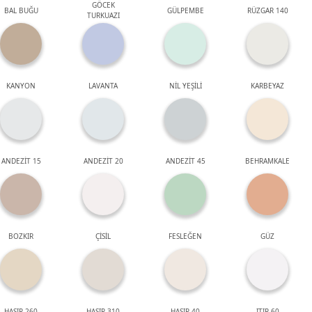
GÖCEK
BAL BUĞU
GÜLPEMBE
RÜZGAR 140
TURKUAZI
KANYON
LAVANTA
NİL YEŞİLİ
KARBEYAZ
ANDEZİT 15
ANDEZİT 20
ANDEZİT 45
BEHRAMKALE
BOZKIR
ÇİSİL
FESLEĞEN
GÜZ
HASIR 260
HASIR 310
HASIR 40
ITIR 60