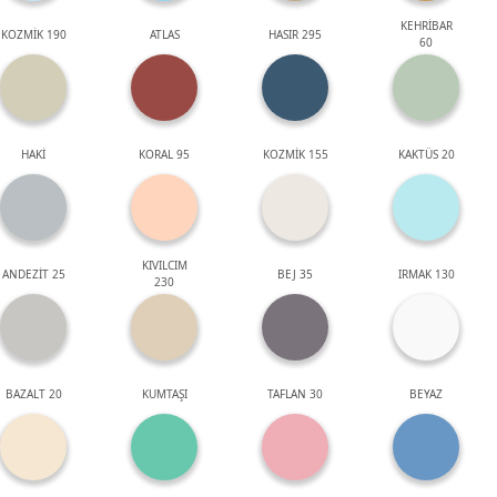
KEHRİBAR
KOZMİK 190
ATLAS
HASIR 295
60
HAKİ
KORAL 95
KOZMİK 155
KAKTÜS 20
KIVILCIM
ANDEZİT 25
BEJ 35
IRMAK 130
230
BAZALT 20
KUMTAŞI
TAFLAN 30
BEYAZ