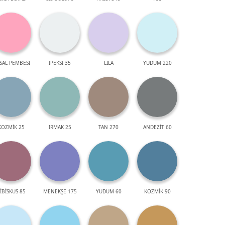
SAL PEMBESİ
İPEKSİ 35
LİLA
YUDUM 220
KOZMİK 25
IRMAK 25
TAN 270
ANDEZİT 60
İBİSKUS 85
MENEKŞE 175
YUDUM 60
KOZMİK 90