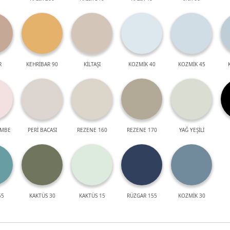
R
KEHRİBAR 90
KİLTAŞI
KOZMİK 40
KOZMİK 45
EMBE
PERİ BACASI
REZENE 160
REZENE 170
YAĞ YEŞİLİ
55
KAKTÜS 30
KAKTÜS 15
RÜZGAR 155
KOZMİK 30