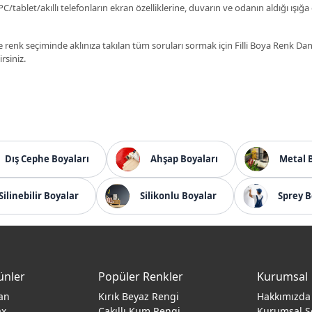
C/tablet/akıllı telefonların ekran özelliklerine, duvarın ve odanın aldığı ışığa
 renk seçiminde aklınıza takılan tüm soruları sormak için Filli Boya Renk D
irsiniz.
Dış Cephe Boyaları
Ahşap Boyaları
Metal 
Silinebilir Boyalar
Silikonlu Boyalar
Sprey B
ünler
Popüler Renkler
Kurumsal
an
Kırık Beyaz Rengi
Hakkımızda
ax
Çakıllı Kum Rengi
Kurumsal S