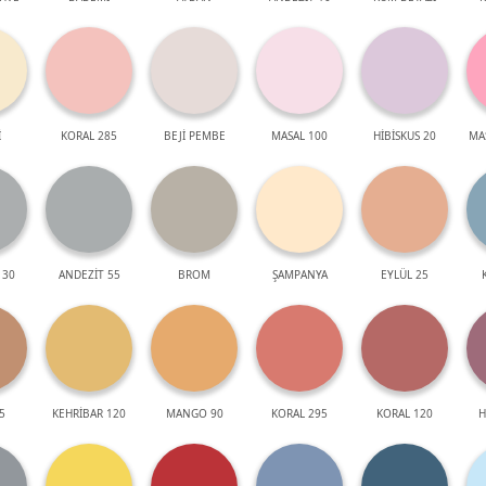
İ
KORAL 285
BEJİ PEMBE
MASAL 100
HİBİSKUS 20
MA
 30
ANDEZİT 55
BROM
ŞAMPANYA
EYLÜL 25
5
KEHRİBAR 120
MANGO 90
KORAL 295
KORAL 120
H