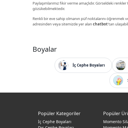
Paylaşımlarımız fikir verme amaçlıdır. Görseldeki renkler P
gözükebilmektedir.
Renkli bir eve sahip olmanın püf noktalarını öğrenmek ve
adresinden veya sitemizde yer alan
chatbot
'tan ulaşabil
Boyalar
İç Cephe Boyaları
Popüler Kategoriler
Popüler Ür
İç Cephe Boyaları
Momento Sil
Dış Cephe Boyaları
Momento M