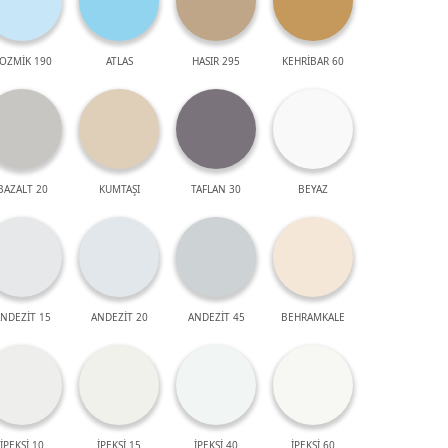
OZMİK 190
ATLAS
HASIR 295
KEHRİBAR 60
BAZALT 20
KUMTAŞI
TAFLAN 30
BEYAZ
NDEZİT 15
ANDEZİT 20
ANDEZİT 45
BEHRAMKALE
İPEKSİ 10
İPEKSİ 15
İPEKSİ 40
İPEKSİ 60