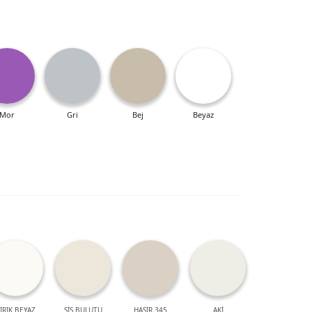
Mor
Gri
Bej
Beyaz
IRIK BEYAZ
SİS BULUTU
HASIR 345
AKİ