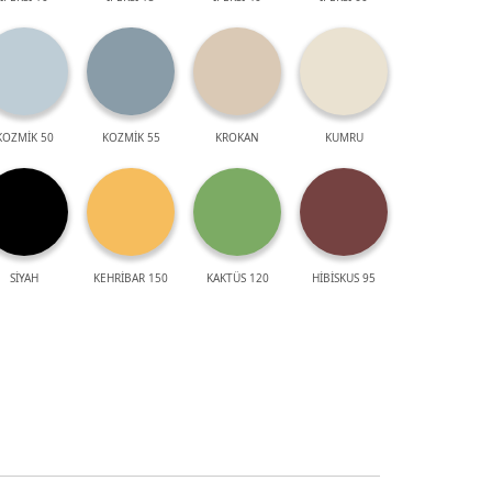
KOZMİK 50
KOZMİK 55
KROKAN
KUMRU
SİYAH
KEHRİBAR 150
KAKTÜS 120
HİBİSKUS 95