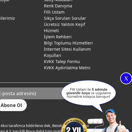
Renk Danışma
ı
Filli Ustam
gilerimiz
Sıkça Sorulan Sorular
Ücretsiz Yalıtım Keşif
Hizmeti
İşlem Rehberi
Bilgi Toplumu Hizmetleri
İnternet Sitesi Kullanım
Koşulları
KVKK Talep Formu
KVKK Aydınlatma Metni
X
Aksi tarafımca bildirilene dek, Betek Boya ve Kimya
yi A.Ş.'nin Filli Boya dahil tüm markaları ile ilgili