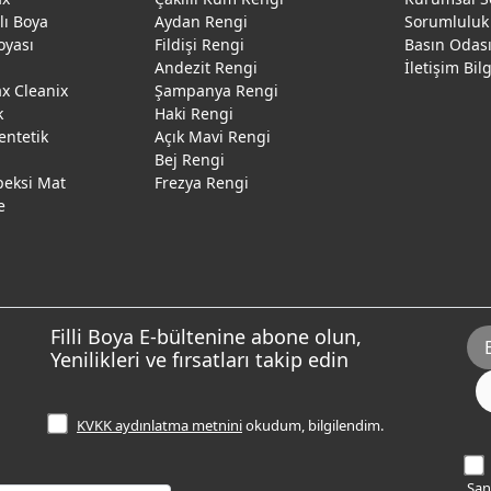
ğlı Boya
Aydan Rengi
Sorumluluk
oyası
Fildişi Rengi
Basın Odas
Andezit Rengi
İletişim Bil
 Cleanix
Şampanya Rengi
k
Haki Rengi
entetik
Açık Mavi Rengi
Bej Rengi
peksi Mat
Frezya Rengi
e
Filli Boya E-bültenine abone olun,
Yenilikleri ve fırsatları takip edin
KVKK aydınlatma metnini
okudum, bilgilendim.
Sana