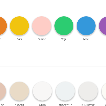
cu
Sarı
Pembe
Yeşil
Mavi
HVE
BADEMİ
AYDAN
ANDEZİT 10
KUM BEYAZI
K