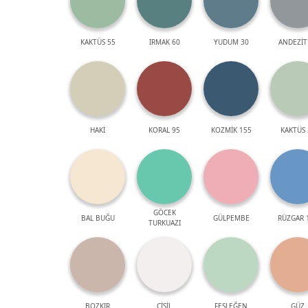
KAKTÜS 55
IRMAK 60
YUDUM 30
ANDEZİT
HAKİ
KORAL 95
KOZMİK 155
KAKTÜS 
GÖCEK
BAL BUĞU
GÜLPEMBE
RÜZGAR 
TURKUAZI
BOZKIR
ÇİSİL
FESLEĞEN
GÜZ