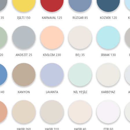
 35
IŞILTI 150
KARNAVAL 125
RÜZGAR 85
KOZMİK 120
K
20
ANDEZİT 25
KIVILCIM 230
BEJ 35
IRMAK 130
140
KANYON
LAVANTA
NİL YEŞİLİ
KARBEYAZ
A
HASIR 260
HASIR 310
HASIR 40
ITIR 60