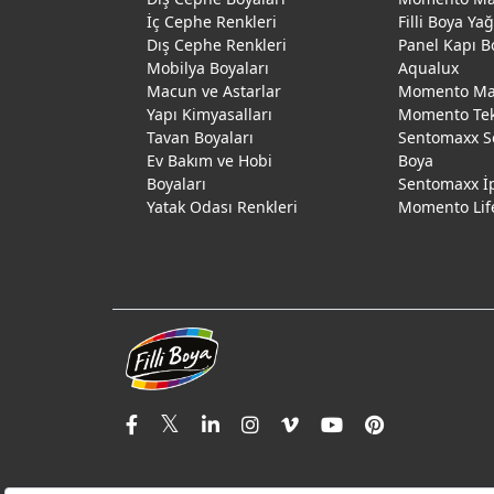
İç Cephe Renkleri
Filli Boya Ya
Dış Cephe Renkleri
Panel Kapı B
Mobilya Boyaları
Aqualux
Macun ve Astarlar
Momento Max
Yapı Kimyasalları
Momento Te
Tavan Boyaları
Sentomaxx S
Ev Bakım ve Hobi
Boya
Boyaları
Sentomaxx İ
Yatak Odası Renkleri
Momento Lif