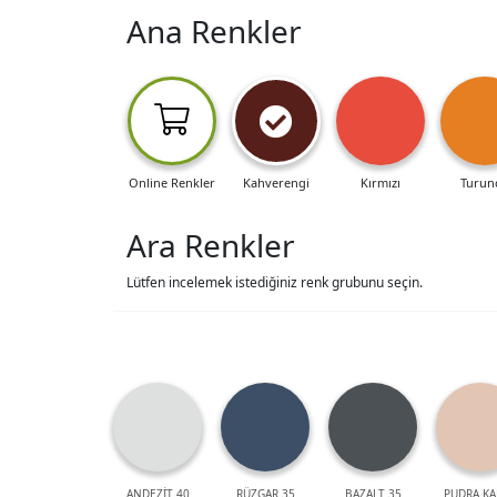
Ana Renkler
Online Renkler
Kahverengi
Kırmızı
Turun
Ara Renkler
Lütfen incelemek istediğiniz renk grubunu seçin.
ANDEZİT 40
RÜZGAR 35
BAZALT 35
PUDRA KA