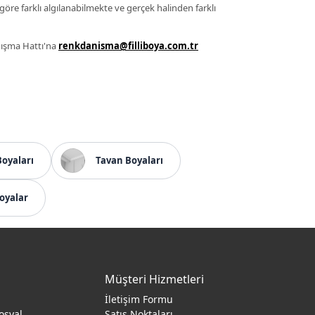
 göre farklı algılanabilmekte ve gerçek halinden farklı
anışma Hattı'na
renkdanisma@filliboya.com.tr
Boyaları
Tavan Boyaları
oyalar
Müşteri Hizmetleri
İletişim Formu
osyal
Satış Noktaları