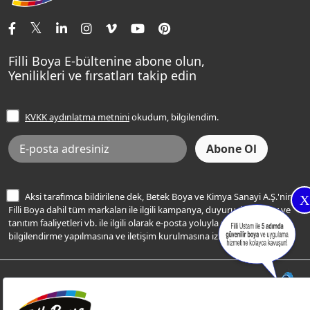
İletişim Bilgilerimiz
Tavan Boyaları
Renk Danışma
Momento Tek
Şampanya Rengi
Ev Bakım ve Hobi Boyaları
Filli Ustam
Sentomaxx Sentetik Boya
Haki Rengi
Yatak Odası Renkleri
Sıkça Sorulan Sorular
Sentomaxx İpeksi Mat
Filli Boya E-bültenine abone olun,
Açık Mavi Rengi
Yenilikleri ve fırsatları takip edin
Ücretsiz Yalıtım Keşif Hizmeti
Momento Life
Bej Rengi
İşlem Rehberi
Frezya Rengi
KVKK aydınlatma metnini
okudum, bilgilendim.
Bilgi Toplumu Hizmetleri
İnternet Sitesi Kullanım Koşulları
KVKK Talep Formu
KVKK Aydınlatma Metni
Aksi tarafımca bildirilene dek, Betek Boya ve Kimya Sanayi A.Ş.'nin
X
Filli Boya dahil tüm markaları ile ilgili kampanya, duyuru, hizmetler ve
tanıtım faaliyetleri vb. ile ilgili olarak e-posta yoluyla şahsıma
bilgilendirme yapılmasına ve iletişim kurulmasına izin veriyorum.
© Filli Boya 2026. Tüm Hakları Saklıdır.