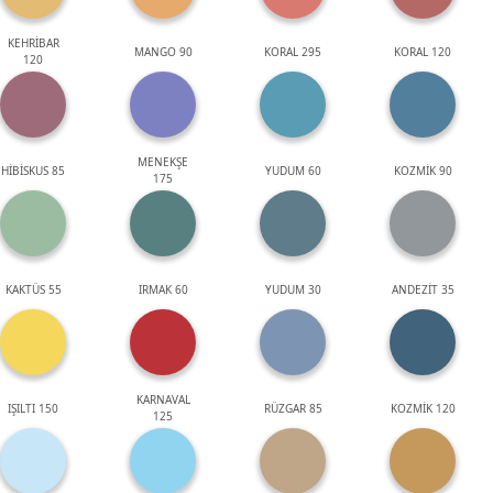
KEHRİBAR
MANGO 90
KORAL 295
KORAL 120
120
MENEKŞE
HİBİSKUS 85
YUDUM 60
KOZMİK 90
175
KAKTÜS 55
IRMAK 60
YUDUM 30
ANDEZİT 35
KARNAVAL
IŞILTI 150
RÜZGAR 85
KOZMİK 120
125