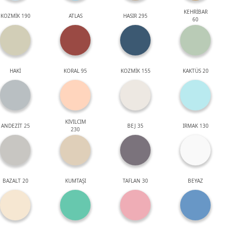
KEHRİBAR
KOZMİK 190
ATLAS
HASIR 295
60
HAKİ
KORAL 95
KOZMİK 155
KAKTÜS 20
KIVILCIM
ANDEZİT 25
BEJ 35
IRMAK 130
230
BAZALT 20
KUMTAŞI
TAFLAN 30
BEYAZ