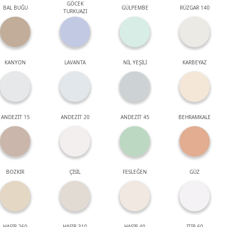
GÖCEK
BAL BUĞU
GÜLPEMBE
RÜZGAR 140
TURKUAZI
KANYON
LAVANTA
NİL YEŞİLİ
KARBEYAZ
ANDEZİT 15
ANDEZİT 20
ANDEZİT 45
BEHRAMKALE
BOZKIR
ÇİSİL
FESLEĞEN
GÜZ
HASIR 260
HASIR 310
HASIR 40
ITIR 60