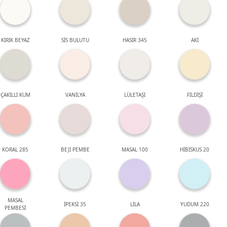
KIRIK BEYAZ
SİS BULUTU
HASIR 345
AKİ
ÇAKILLI KUM
VANİLYA
LÜLETAŞI
FİLDİŞİ
KORAL 285
BEJİ PEMBE
MASAL 100
HİBİSKUS 20
MASAL
İPEKSİ 35
LİLA
YUDUM 220
PEMBESİ