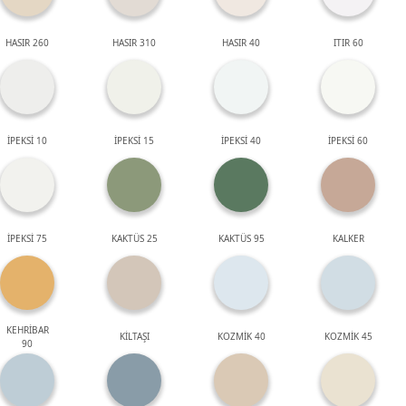
HASIR 260
HASIR 310
HASIR 40
ITIR 60
İPEKSİ 10
İPEKSİ 15
İPEKSİ 40
İPEKSİ 60
İPEKSİ 75
KAKTÜS 25
KAKTÜS 95
KALKER
KEHRİBAR
KİLTAŞI
KOZMİK 40
KOZMİK 45
90