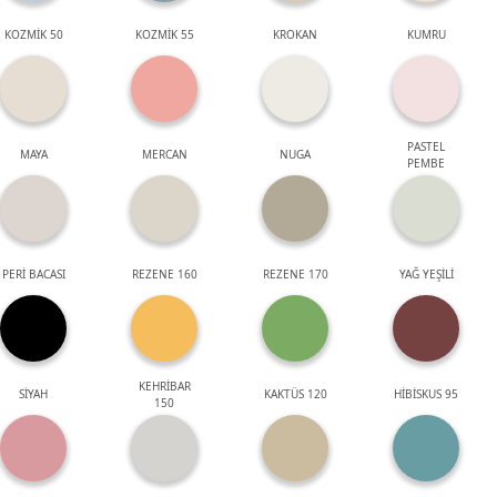
KOZMİK 50
KOZMİK 55
KROKAN
KUMRU
PASTEL
MAYA
MERCAN
NUGA
PEMBE
PERİ BACASI
REZENE 160
REZENE 170
YAĞ YEŞİLİ
KEHRİBAR
SİYAH
KAKTÜS 120
HİBİSKUS 95
150