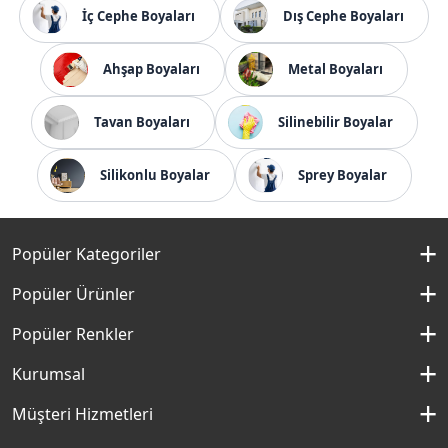
İç Cephe Boyaları
Dış Cephe Boyaları
Ahşap Boyaları
Metal Boyaları
Tavan Boyaları
Silinebilir Boyalar
Silikonlu Boyalar
Sprey Boyalar
Popüler Kategoriler
İç Cephe Boyaları
Popüler Ürünler
Dış Cephe Boyaları
Momento Silan
Popüler Renkler
İç Cephe Renkleri
Momento Max
Kırık Beyaz Rengi
Kurumsal
Dış Cephe Renkleri
Filli Boya Yağlı Boya
Çakıllı Kum Rengi
Hakkımızda
Müşteri Hizmetleri
Mobilya Boyaları
Panel Kapı Boyası
Aydan Rengi
Kurumsal Sosyal Sorumluluk
Macun ve Astarlar
İletişim Formu