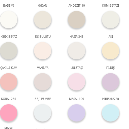
BADEMİ
AYDAN
ANDEZİT 10
KUM BEYAZI
KIRIK BEYAZ
SİS BULUTU
HASIR 345
AKİ
ÇAKILLI KUM
VANİLYA
LÜLETAŞI
FİLDİŞİ
KORAL 285
BEJİ PEMBE
MASAL 100
HİBİSKUS 20
MASAL