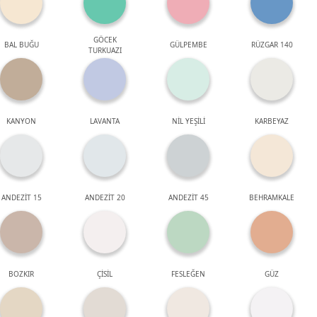
GÖCEK
BAL BUĞU
GÜLPEMBE
RÜZGAR 140
TURKUAZI
KANYON
LAVANTA
NİL YEŞİLİ
KARBEYAZ
ANDEZİT 15
ANDEZİT 20
ANDEZİT 45
BEHRAMKALE
BOZKIR
ÇİSİL
FESLEĞEN
GÜZ