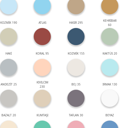
KEHRİBAR
KOZMİK 190
ATLAS
HASIR 295
60
HAKİ
KORAL 95
KOZMİK 155
KAKTÜS 20
KIVILCIM
ANDEZİT 25
BEJ 35
IRMAK 130
230
BAZALT 20
KUMTAŞI
TAFLAN 30
BEYAZ