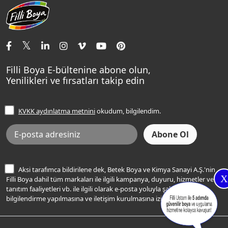
Aqualux
Fildişi Rengi
Basın Odası
Yapı Kimyasalları
Satış Noktaları
Momento Max Cleanix
Andezit Rengi
İletişim Bilgilerimiz
Tavan Boyaları
Renk Danışma
Momento Tek
Şampanya Rengi
Ev Bakım ve Hobi Boyaları
Filli Ustam
Sentomaxx Sentetik Boya
Haki Rengi
Yatak Odası Renkleri
Sıkça Sorulan Sorular
Sentomaxx İpeksi Mat
Filli Boya E-bültenine abone olun,
Açık Mavi Rengi
Yenilikleri ve fırsatları takip edin
Ücretsiz Yalıtım Keşif Hizmeti
Momento Life
Bej Rengi
İşlem Rehberi
Frezya Rengi
KVKK aydınlatma metnini
okudum, bilgilendim.
Bilgi Toplumu Hizmetleri
İnternet Sitesi Kullanım Koşulları
KVKK Talep Formu
KVKK Aydınlatma Metni
Aksi tarafımca bildirilene dek, Betek Boya ve Kimya Sanayi A.Ş.'nin
X
Filli Boya dahil tüm markaları ile ilgili kampanya, duyuru, hizmetler ve
tanıtım faaliyetleri vb. ile ilgili olarak e-posta yoluyla şahsıma
bilgilendirme yapılmasına ve iletişim kurulmasına izin veriyorum.