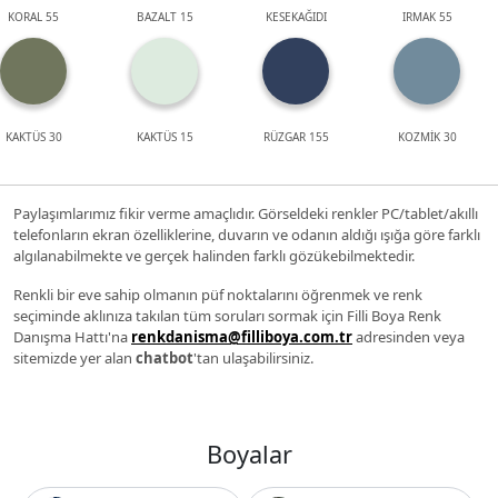
KORAL 55
BAZALT 15
KESEKAĞIDI
IRMAK 55
KAKTÜS 30
KAKTÜS 15
RÜZGAR 155
KOZMİK 30
Paylaşımlarımız fikir verme amaçlıdır. Görseldeki renkler PC/tablet/akıllı
telefonların ekran özelliklerine, duvarın ve odanın aldığı ışığa göre farklı
algılanabilmekte ve gerçek halinden farklı gözükebilmektedir.
Renkli bir eve sahip olmanın püf noktalarını öğrenmek ve renk
seçiminde aklınıza takılan tüm soruları sormak için Filli Boya Renk
Danışma Hattı'na
renkdanisma@filliboya.com.tr
adresinden veya
sitemizde yer alan
chatbot
'tan ulaşabilirsiniz.
Boyalar