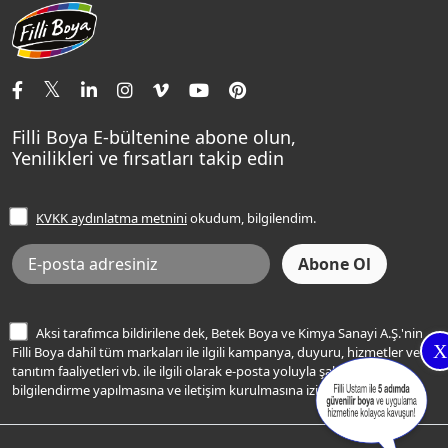
Aqualux
Fildişi Rengi
Basın Odası
Yapı Kimyasalları
Satış Noktaları
Momento Max Cleanix
Andezit Rengi
İletişim Bilgilerimiz
Tavan Boyaları
Renk Danışma
Momento Tek
Şampanya Rengi
Ev Bakım ve Hobi Boyaları
Filli Ustam
Sentomaxx Sentetik Boya
Haki Rengi
Yatak Odası Renkleri
Sıkça Sorulan Sorular
Sentomaxx İpeksi Mat
Filli Boya E-bültenine abone olun,
Açık Mavi Rengi
Yenilikleri ve fırsatları takip edin
Ücretsiz Yalıtım Keşif Hizmeti
Momento Life
Bej Rengi
İşlem Rehberi
Frezya Rengi
KVKK aydınlatma metnini
okudum, bilgilendim.
Bilgi Toplumu Hizmetleri
İnternet Sitesi Kullanım Koşulları
KVKK Talep Formu
KVKK Aydınlatma Metni
Aksi tarafımca bildirilene dek, Betek Boya ve Kimya Sanayi A.Ş.'nin
X
Filli Boya dahil tüm markaları ile ilgili kampanya, duyuru, hizmetler ve
tanıtım faaliyetleri vb. ile ilgili olarak e-posta yoluyla şahsıma
bilgilendirme yapılmasına ve iletişim kurulmasına izin veriyorum.