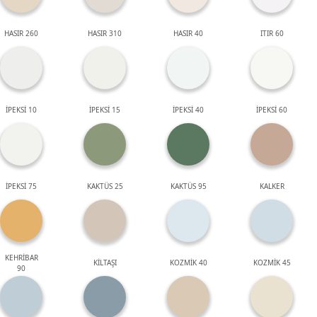
HASIR 260
HASIR 310
HASIR 40
ITIR 60
İPEKSİ 10
İPEKSİ 15
İPEKSİ 40
İPEKSİ 60
İPEKSİ 75
KAKTÜS 25
KAKTÜS 95
KALKER
KEHRİBAR
KİLTAŞI
KOZMİK 40
KOZMİK 45
90