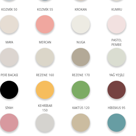
KOZMİK 50
KOZMİK 55
KROKAN
KUMRU
PASTEL
MAYA
MERCAN
NUGA
PEMBE
PERİ BACASI
REZENE 160
REZENE 170
YAĞ YEŞİLİ
KEHRİBAR
SİYAH
KAKTÜS 120
HİBİSKUS 95
150