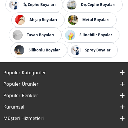
İç Cephe Boyaları
Dış Cephe Boyaları
Ahşap Boyaları
Metal Boyaları
Tavan Boyaları
Silinebilir Boyalar
Silikonlu Boyalar
Sprey Boyalar
Popüler Kategoriler
İç Cephe Boyaları
Popüler Ürünler
Dış Cephe Boyaları
Momento Silan
Popüler Renkler
İç Cephe Renkleri
Momento Max
Kırık Beyaz Rengi
Kurumsal
Dış Cephe Renkleri
Filli Boya Yağlı Boya
Çakıllı Kum Rengi
Hakkımızda
Müşteri Hizmetleri
Mobilya Boyaları
Panel Kapı Boyası
Aydan Rengi
Kurumsal Sosyal Sorumluluk
Macun ve Astarlar
İletişim Formu