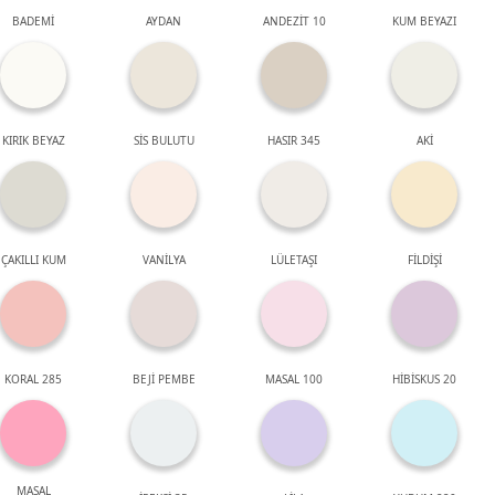
BADEMİ
AYDAN
ANDEZİT 10
KUM BEYAZI
KIRIK BEYAZ
SİS BULUTU
HASIR 345
AKİ
ÇAKILLI KUM
VANİLYA
LÜLETAŞI
FİLDİŞİ
KORAL 285
BEJİ PEMBE
MASAL 100
HİBİSKUS 20
MASAL