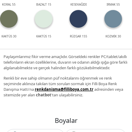
KORAL 55
BAZALT 15
KESEKAĞIDI
IRMAK 55
KAKTÜS 30
KAKTÜS 15
RÜZGAR 155
KOZMİK 30
Paylaşımlarımız fikir verme amaçlıdır. Görseldeki renkler PC/tablet/akıllı
telefonların ekran özelliklerine, duvarın ve odanın aldığı ışığa göre farklı
algılanabilmekte ve gerçek halinden farklı gözükebilmektedir.
Renkli bir eve sahip olmanın püf noktalarını öğrenmek ve renk
seçiminde aklınıza takılan tüm soruları sormak için Filli Boya Renk
Danışma Hattı'na
renkdanisma@filliboya.com.tr
adresinden veya
sitemizde yer alan
chatbot
'tan ulaşabilirsiniz.
Boyalar