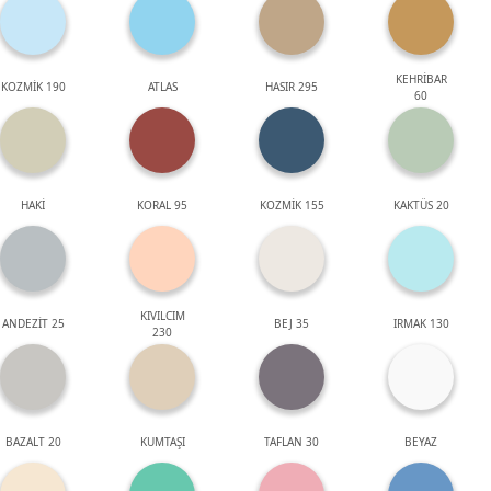
KEHRİBAR
KOZMİK 190
ATLAS
HASIR 295
60
HAKİ
KORAL 95
KOZMİK 155
KAKTÜS 20
KIVILCIM
ANDEZİT 25
BEJ 35
IRMAK 130
230
BAZALT 20
KUMTAŞI
TAFLAN 30
BEYAZ