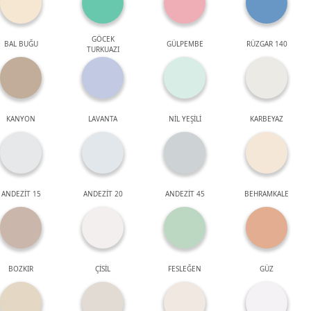
GÖCEK
BAL BUĞU
GÜLPEMBE
RÜZGAR 140
TURKUAZI
KANYON
LAVANTA
NİL YEŞİLİ
KARBEYAZ
ANDEZİT 15
ANDEZİT 20
ANDEZİT 45
BEHRAMKALE
BOZKIR
ÇİSİL
FESLEĞEN
GÜZ