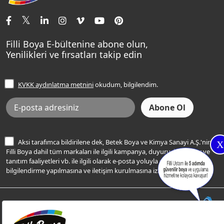
İletişim Bilgilerimiz
Tavan Boyaları
Renk Danışma
Momento Tek
Şampanya Rengi
Ev Bakım ve Hobi Boyaları
Filli Ustam
Sentomaxx Sentetik Boya
Haki Rengi
Yatak Odası Renkleri
Sıkça Sorulan Sorular
Sentomaxx İpeksi Mat
Filli Boya E-bültenine abone olun,
Açık Mavi Rengi
Yenilikleri ve fırsatları takip edin
Ücretsiz Yalıtım Keşif Hizmeti
Momento Life
Bej Rengi
İşlem Rehberi
Frezya Rengi
KVKK aydınlatma metnini
okudum, bilgilendim.
Bilgi Toplumu Hizmetleri
İnternet Sitesi Kullanım Koşulları
KVKK Talep Formu
KVKK Aydınlatma Metni
Aksi tarafımca bildirilene dek, Betek Boya ve Kimya Sanayi A.Ş.'nin
X
Filli Boya dahil tüm markaları ile ilgili kampanya, duyuru, hizmetler ve
tanıtım faaliyetleri vb. ile ilgili olarak e-posta yoluyla şahsıma
bilgilendirme yapılmasına ve iletişim kurulmasına izin veriyorum.
© Filli Boya 2026. Tüm Hakları Saklıdır.