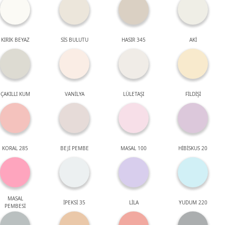
KIRIK BEYAZ
SİS BULUTU
HASIR 345
AKİ
ÇAKILLI KUM
VANİLYA
LÜLETAŞI
FİLDİŞİ
KORAL 285
BEJİ PEMBE
MASAL 100
HİBİSKUS 20
MASAL
İPEKSİ 35
LİLA
YUDUM 220
PEMBESİ