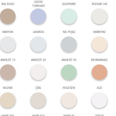
GÖCEK
BAL BUĞU
GÜLPEMBE
RÜZGAR 140
TURKUAZI
KANYON
LAVANTA
NİL YEŞİLİ
KARBEYAZ
ANDEZİT 15
ANDEZİT 20
ANDEZİT 45
BEHRAMKALE
BOZKIR
ÇİSİL
FESLEĞEN
GÜZ
HASIR 260
HASIR 310
HASIR 40
ITIR 60