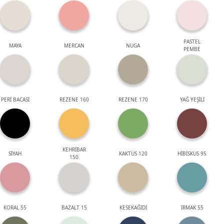
PASTEL
MAYA
MERCAN
NUGA
PEMBE
PERİ BACASI
REZENE 160
REZENE 170
YAĞ YEŞİLİ
KEHRİBAR
SİYAH
KAKTÜS 120
HİBİSKUS 95
150
KORAL 55
BAZALT 15
KESEKAĞIDI
IRMAK 55