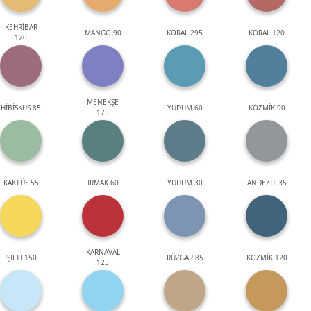
KEHRİBAR
MANGO 90
KORAL 295
KORAL 120
120
MENEKŞE
HİBİSKUS 85
YUDUM 60
KOZMİK 90
175
KAKTÜS 55
IRMAK 60
YUDUM 30
ANDEZİT 35
KARNAVAL
IŞILTI 150
RÜZGAR 85
KOZMİK 120
125