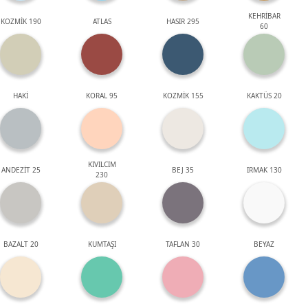
KEHRİBAR
KOZMİK 190
ATLAS
HASIR 295
60
HAKİ
KORAL 95
KOZMİK 155
KAKTÜS 20
KIVILCIM
ANDEZİT 25
BEJ 35
IRMAK 130
230
BAZALT 20
KUMTAŞI
TAFLAN 30
BEYAZ