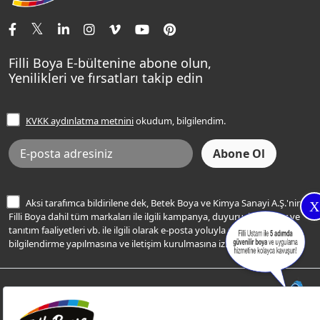
İletişim Bilgilerimiz
Tavan Boyaları
Renk Danışma
Momento Tek
Şampanya Rengi
Ev Bakım ve Hobi Boyaları
Filli Ustam
Sentomaxx Sentetik Boya
Haki Rengi
Yatak Odası Renkleri
Sıkça Sorulan Sorular
Sentomaxx İpeksi Mat
Filli Boya E-bültenine abone olun,
Açık Mavi Rengi
Yenilikleri ve fırsatları takip edin
Ücretsiz Yalıtım Keşif Hizmeti
Momento Life
Bej Rengi
İşlem Rehberi
Frezya Rengi
KVKK aydınlatma metnini
okudum, bilgilendim.
Bilgi Toplumu Hizmetleri
İnternet Sitesi Kullanım Koşulları
KVKK Talep Formu
KVKK Aydınlatma Metni
Aksi tarafımca bildirilene dek, Betek Boya ve Kimya Sanayi A.Ş.'nin
X
Filli Boya dahil tüm markaları ile ilgili kampanya, duyuru, hizmetler ve
tanıtım faaliyetleri vb. ile ilgili olarak e-posta yoluyla şahsıma
bilgilendirme yapılmasına ve iletişim kurulmasına izin veriyorum.
© Filli Boya 2026. Tüm Hakları Saklıdır.