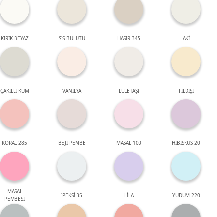
KIRIK BEYAZ
SİS BULUTU
HASIR 345
AKİ
ÇAKILLI KUM
VANİLYA
LÜLETAŞI
FİLDİŞİ
KORAL 285
BEJİ PEMBE
MASAL 100
HİBİSKUS 20
MASAL
İPEKSİ 35
LİLA
YUDUM 220
PEMBESİ