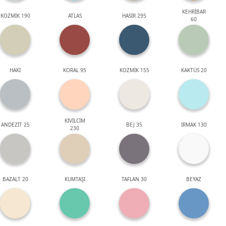
KEHRİBAR
KOZMİK 190
ATLAS
HASIR 295
60
HAKİ
KORAL 95
KOZMİK 155
KAKTÜS 20
KIVILCIM
ANDEZİT 25
BEJ 35
IRMAK 130
230
BAZALT 20
KUMTAŞI
TAFLAN 30
BEYAZ