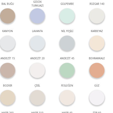
GÖCEK
BAL BUĞU
GÜLPEMBE
RÜZGAR 140
TURKUAZI
KANYON
LAVANTA
NİL YEŞİLİ
KARBEYAZ
ANDEZİT 15
ANDEZİT 20
ANDEZİT 45
BEHRAMKALE
BOZKIR
ÇİSİL
FESLEĞEN
GÜZ
HASIR 260
HASIR 310
HASIR 40
ITIR 60