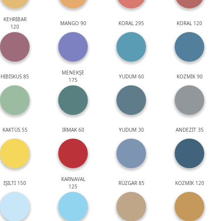
KEHRİBAR
MANGO 90
KORAL 295
KORAL 120
120
MENEKŞE
HİBİSKUS 85
YUDUM 60
KOZMİK 90
175
KAKTÜS 55
IRMAK 60
YUDUM 30
ANDEZİT 35
KARNAVAL
IŞILTI 150
RÜZGAR 85
KOZMİK 120
125