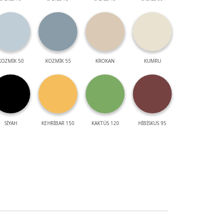
KOZMİK 50
KOZMİK 55
KROKAN
KUMRU
SİYAH
KEHRİBAR 150
KAKTÜS 120
HİBİSKUS 95