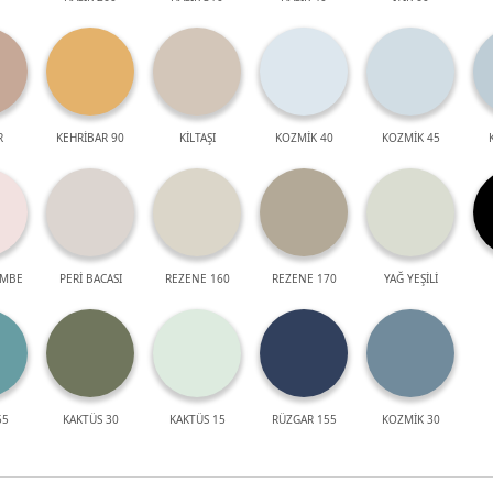
R
KEHRİBAR 90
KİLTAŞI
KOZMİK 40
KOZMİK 45
EMBE
PERİ BACASI
REZENE 160
REZENE 170
YAĞ YEŞİLİ
55
KAKTÜS 30
KAKTÜS 15
RÜZGAR 155
KOZMİK 30