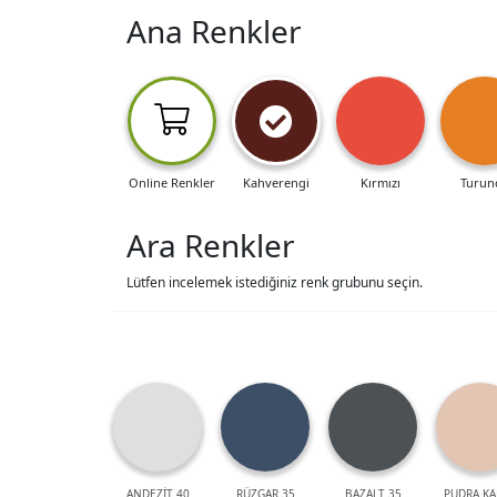
Ana Renkler
Online Renkler
Kahverengi
Kırmızı
Turun
Ara Renkler
Lütfen incelemek istediğiniz renk grubunu seçin.
ANDEZİT 40
RÜZGAR 35
BAZALT 35
PUDRA KA