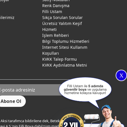
Renk Danışma
ı
Filli Ustam
gilerimiz
Sıkça Sorulan Sorular
Ücretsiz Yalıtım Keşif
Hizmeti
İşlem Rehberi
Bilgi Toplumu Hizmetleri
İnternet Sitesi Kullanım
Koşulları
KVKK Talep Formu
KVKK Aydınlatma Metni
X
Aksi tarafımca bildirilene dek, Betek Boya ve Kimya
yi A.Ş.'nin Filli Boya dahil tüm markaları ile ilgili