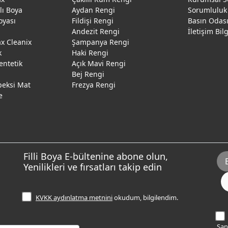
ğlı Boya
Aydan Rengi
Sorumluluk
oyası
Fildişi Rengi
Basın Odas
Andezit Rengi
İletişim Bil
 Cleanix
Şampanya Rengi
k
Haki Rengi
entetik
Açık Mavi Rengi
Bej Rengi
peksi Mat
Frezya Rengi
e
Filli Boya E-bültenine abone olun,
Yenilikleri ve fırsatları takip edin
KVKK aydınlatma metnini
okudum, bilgilendim.
Sana