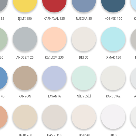
 35
IŞILTI 150
KARNAVAL 125
RÜZGAR 85
KOZMİK 120
K
20
ANDEZİT 25
KIVILCIM 230
BEJ 35
IRMAK 130
140
KANYON
LAVANTA
NİL YEŞİLİ
KARBEYAZ
A
HASIR 260
HASIR 310
HASIR 40
ITIR 60