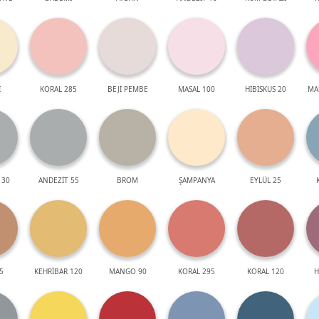
İ
KORAL 285
BEJİ PEMBE
MASAL 100
HİBİSKUS 20
MA
 30
ANDEZİT 55
BROM
ŞAMPANYA
EYLÜL 25
5
KEHRİBAR 120
MANGO 90
KORAL 295
KORAL 120
H