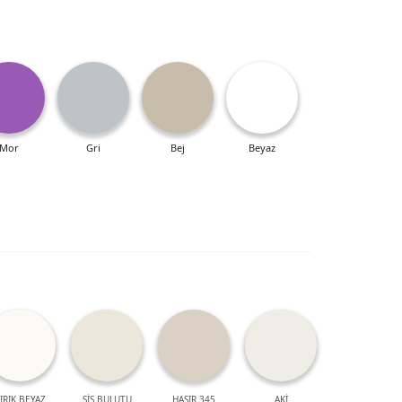
Mor
Gri
Bej
Beyaz
IRIK BEYAZ
SİS BULUTU
HASIR 345
AKİ