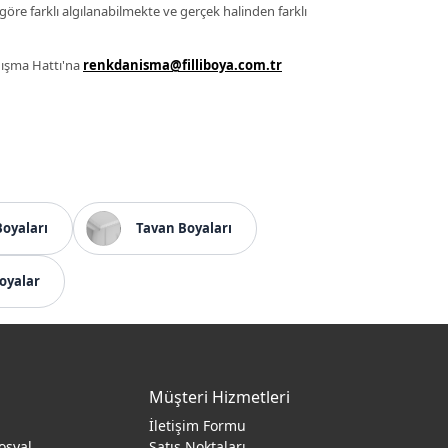
 göre farklı algılanabilmekte ve gerçek halinden farklı
anışma Hattı'na
renkdanisma@filliboya.com.tr
Boyaları
Tavan Boyaları
oyalar
Müşteri Hizmetleri
İletişim Formu
osyal
Satış Noktaları