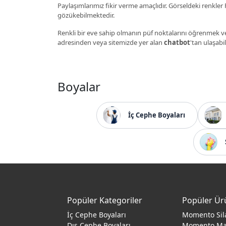
Paylaşımlarımız fikir verme amaçlıdır. Görseldeki renkler P
gözükebilmektedir.
Renkli bir eve sahip olmanın püf noktalarını öğrenmek ve
adresinden veya sitemizde yer alan
chatbot
'tan ulaşabil
Boyalar
İç Cephe Boyaları
Popüler Kategoriler
Popüler Ür
İç Cephe Boyaları
Momento Sil
Dış Cephe Boyaları
Momento M