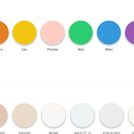
cu
Sarı
Pembe
Yeşil
Mavi
HVE
BADEMİ
AYDAN
ANDEZİT 10
KUM BEYAZI
K