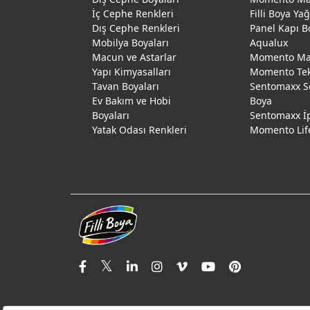
İç Cephe Renkleri
Filli Boya Ya
Dış Cephe Renkleri
Panel Kapı B
Mobilya Boyaları
Aqualux
Macun ve Astarlar
Momento Max
Yapı Kimyasalları
Momento Te
Tavan Boyaları
Sentomaxx S
Ev Bakım ve Hobi
Boya
Boyaları
Sentomaxx İ
Yatak Odası Renkleri
Momento Lif