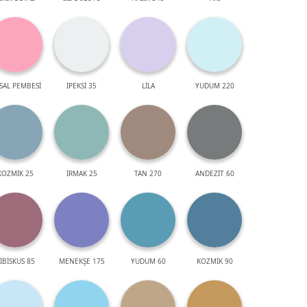
SAL PEMBESİ
İPEKSİ 35
LİLA
YUDUM 220
KOZMİK 25
IRMAK 25
TAN 270
ANDEZİT 60
İBİSKUS 85
MENEKŞE 175
YUDUM 60
KOZMİK 90