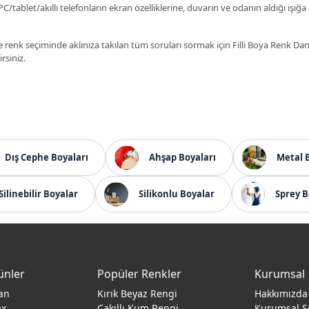
C/tablet/akıllı telefonların ekran özelliklerine, duvarın ve odanın aldığı ışığa
 renk seçiminde aklınıza takılan tüm soruları sormak için Filli Boya Renk D
irsiniz.
Dış Cephe Boyaları
Ahşap Boyaları
Metal 
Silinebilir Boyalar
Silikonlu Boyalar
Sprey B
ünler
Popüler Renkler
Kurumsal
an
Kırık Beyaz Rengi
Hakkımızda
ax
Çakıllı Kum Rengi
Kurumsal S