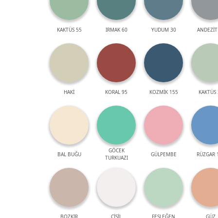
KAKTÜS 55
IRMAK 60
YUDUM 30
ANDEZİT
HAKİ
KORAL 95
KOZMİK 155
KAKTÜS 
GÖCEK
BAL BUĞU
GÜLPEMBE
RÜZGAR 
TURKUAZI
BOZKIR
ÇİSİL
FESLEĞEN
GÜZ