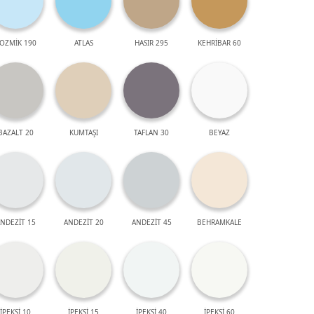
OZMİK 190
ATLAS
HASIR 295
KEHRİBAR 60
BAZALT 20
KUMTAŞI
TAFLAN 30
BEYAZ
NDEZİT 15
ANDEZİT 20
ANDEZİT 45
BEHRAMKALE
İPEKSİ 10
İPEKSİ 15
İPEKSİ 40
İPEKSİ 60