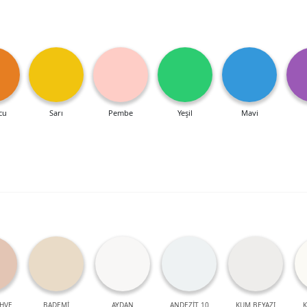
cu
Sarı
Pembe
Yeşil
Mavi
HVE
BADEMİ
AYDAN
ANDEZİT 10
KUM BEYAZI
K