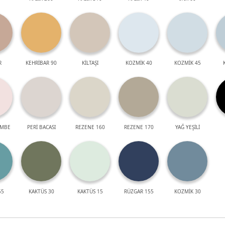
R
KEHRİBAR 90
KİLTAŞI
KOZMİK 40
KOZMİK 45
EMBE
PERİ BACASI
REZENE 160
REZENE 170
YAĞ YEŞİLİ
55
KAKTÜS 30
KAKTÜS 15
RÜZGAR 155
KOZMİK 30