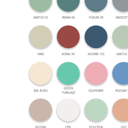
KAKTÜS 55
IRMAK 60
YUDUM 30
ANDEZİT
HAKİ
KORAL 95
KOZMİK 155
KAKTÜS 
GÖCEK
BAL BUĞU
GÜLPEMBE
RÜZGAR 
TURKUAZI
BOZKIR
ÇİSİL
FESLEĞEN
GÜZ