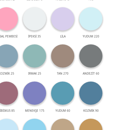
SAL PEMBESİ
İPEKSİ 35
LİLA
YUDUM 220
KOZMİK 25
IRMAK 25
TAN 270
ANDEZİT 60
İBİSKUS 85
MENEKŞE 175
YUDUM 60
KOZMİK 90