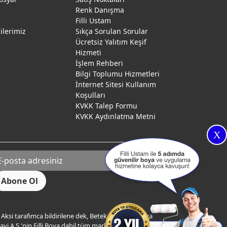
Renk Danışma
ı
Filli Ustam
gilerimiz
Sıkça Sorulan Sorular
Ücretsiz Yalıtım Keşif
Hizmeti
İşlem Rehberi
Bilgi Toplumu Hizmetleri
İnternet Sitesi Kullanım
Koşulları
KVKK Talep Formu
KVKK Aydınlatma Metni
X
Aksi tarafımca bildirilene dek, Betek Boya ve Kimya
yi A.Ş.'nin Filli Boya dahil tüm markaları ile ilgili