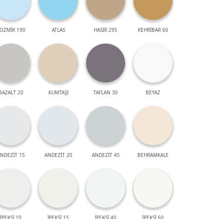
OZMİK 190
ATLAS
HASIR 295
KEHRİBAR 60
BAZALT 20
KUMTAŞI
TAFLAN 30
BEYAZ
NDEZİT 15
ANDEZİT 20
ANDEZİT 45
BEHRAMKALE
İPEKSİ 10
İPEKSİ 15
İPEKSİ 40
İPEKSİ 60