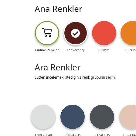
Ana Renkler
Online Renkler
Kahverengi
Kırmızı
Turun
Ara Renkler
Lütfen incelemek istediğiniz renk grubunu seçin.
ANDEZİT 40
RÜZGAR 35
BAZALT 35
PUDRA KA