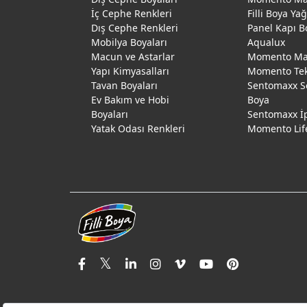
İç Cephe Renkleri
Filli Boya Ya
Dış Cephe Renkleri
Panel Kapı B
Mobilya Boyaları
Aqualux
Macun ve Astarlar
Momento Max
Yapı Kimyasalları
Momento Te
Tavan Boyaları
Sentomaxx S
Ev Bakım ve Hobi
Boya
Boyaları
Sentomaxx İ
Yatak Odası Renkleri
Momento Lif