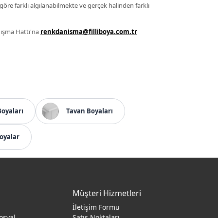
 göre farklı algılanabilmekte ve gerçek halinden farklı
anışma Hattı'na
renkdanisma@filliboya.com.tr
Boyaları
Tavan Boyaları
oyalar
Müşteri Hizmetleri
İletişim Formu
osyal
Satış Noktaları