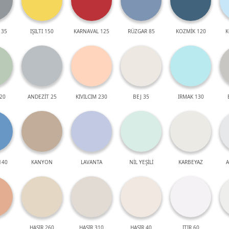
 35
IŞILTI 150
KARNAVAL 125
RÜZGAR 85
KOZMİK 120
K
20
ANDEZİT 25
KIVILCIM 230
BEJ 35
IRMAK 130
140
KANYON
LAVANTA
NİL YEŞİLİ
KARBEYAZ
A
HASIR 260
HASIR 310
HASIR 40
ITIR 60