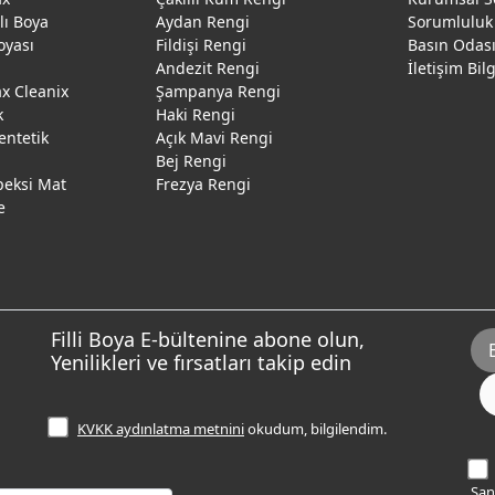
ğlı Boya
Aydan Rengi
Sorumluluk
oyası
Fildişi Rengi
Basın Odas
Andezit Rengi
İletişim Bil
 Cleanix
Şampanya Rengi
k
Haki Rengi
entetik
Açık Mavi Rengi
Bej Rengi
peksi Mat
Frezya Rengi
e
Filli Boya E-bültenine abone olun,
Yenilikleri ve fırsatları takip edin
KVKK aydınlatma metnini
okudum, bilgilendim.
Sana