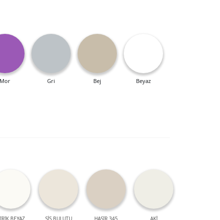
Mor
Gri
Bej
Beyaz
IRIK BEYAZ
SİS BULUTU
HASIR 345
AKİ