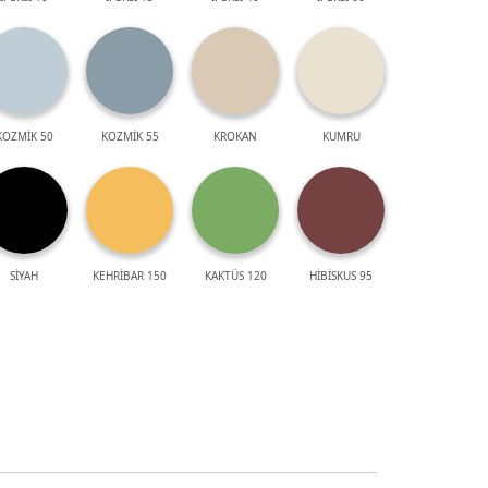
KOZMİK 50
KOZMİK 55
KROKAN
KUMRU
SİYAH
KEHRİBAR 150
KAKTÜS 120
HİBİSKUS 95