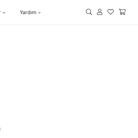
r
Yardım
0