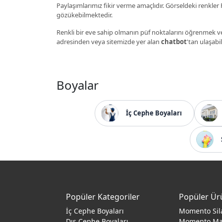
Paylaşımlarımız fikir verme amaçlıdır. Görseldeki renkler P
gözükebilmektedir.
Renkli bir eve sahip olmanın püf noktalarını öğrenmek ve
adresinden veya sitemizde yer alan
chatbot
'tan ulaşabil
Boyalar
İç Cephe Boyaları
Popüler Kategoriler
Popüler Ür
İç Cephe Boyaları
Momento Sil
Dış Cephe Boyaları
Momento M