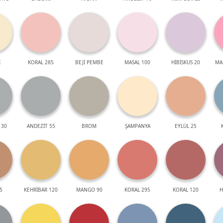
İ
KORAL 285
BEJİ PEMBE
MASAL 100
HİBİSKUS 20
MA
 30
ANDEZİT 55
BROM
ŞAMPANYA
EYLÜL 25
5
KEHRİBAR 120
MANGO 90
KORAL 295
KORAL 120
H