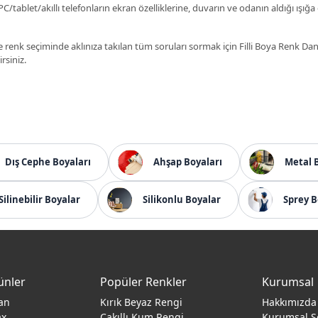
C/tablet/akıllı telefonların ekran özelliklerine, duvarın ve odanın aldığı ışığa
 renk seçiminde aklınıza takılan tüm soruları sormak için Filli Boya Renk D
irsiniz.
Dış Cephe Boyaları
Ahşap Boyaları
Metal 
Silinebilir Boyalar
Silikonlu Boyalar
Sprey B
ünler
Popüler Renkler
Kurumsal
an
Kırık Beyaz Rengi
Hakkımızda
ax
Çakıllı Kum Rengi
Kurumsal S