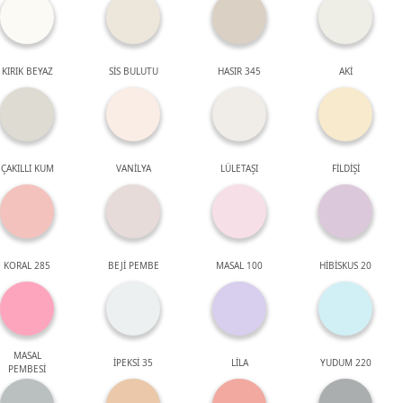
KIRIK BEYAZ
SİS BULUTU
HASIR 345
AKİ
ÇAKILLI KUM
VANİLYA
LÜLETAŞI
FİLDİŞİ
KORAL 285
BEJİ PEMBE
MASAL 100
HİBİSKUS 20
MASAL
İPEKSİ 35
LİLA
YUDUM 220
PEMBESİ