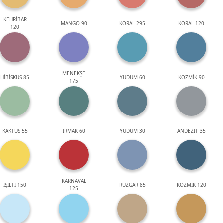
KEHRİBAR
MANGO 90
KORAL 295
KORAL 120
120
MENEKŞE
HİBİSKUS 85
YUDUM 60
KOZMİK 90
175
KAKTÜS 55
IRMAK 60
YUDUM 30
ANDEZİT 35
KARNAVAL
IŞILTI 150
RÜZGAR 85
KOZMİK 120
125