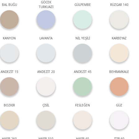
GÖCEK
BAL BUĞU
GÜLPEMBE
RÜZGAR 140
TURKUAZI
KANYON
LAVANTA
NİL YEŞİLİ
KARBEYAZ
ANDEZİT 15
ANDEZİT 20
ANDEZİT 45
BEHRAMKALE
BOZKIR
ÇİSİL
FESLEĞEN
GÜZ
HASIR 260
HASIR 310
HASIR 40
ITIR 60