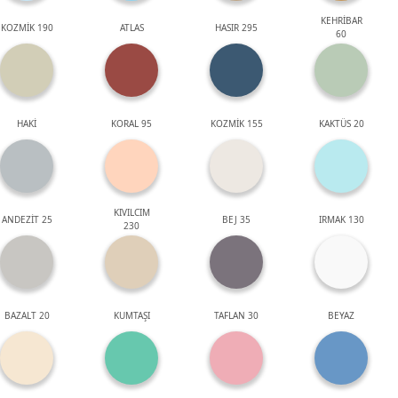
KEHRİBAR
KOZMİK 190
ATLAS
HASIR 295
60
HAKİ
KORAL 95
KOZMİK 155
KAKTÜS 20
KIVILCIM
ANDEZİT 25
BEJ 35
IRMAK 130
230
BAZALT 20
KUMTAŞI
TAFLAN 30
BEYAZ