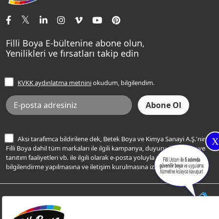
İletişim Bilgilerimiz
Tavan Boyaları
Renk Danışma
Momento Tek
Şampanya Rengi
Ev Bakım ve Hobi Boyaları
Filli Ustam
Sentomaxx Sentetik Boya
Haki Rengi
Yatak Odası Renkleri
Sıkça Sorulan Sorular
Sentomaxx İpeksi Mat
Filli Boya E-bültenine abone olun,
Açık Mavi Rengi
Yenilikleri ve fırsatları takip edin
Ücretsiz Yalıtım Keşif Hizmeti
Momento Life
Bej Rengi
İşlem Rehberi
Frezya Rengi
KVKK aydınlatma metnini
okudum, bilgilendim.
Bilgi Toplumu Hizmetleri
İnternet Sitesi Kullanım Koşulları
KVKK Talep Formu
KVKK Aydınlatma Metni
Aksi tarafımca bildirilene dek, Betek Boya ve Kimya Sanayi A.Ş.'nin
X
Filli Boya dahil tüm markaları ile ilgili kampanya, duyuru, hizmetler ve
tanıtım faaliyetleri vb. ile ilgili olarak e-posta yoluyla şahsıma
bilgilendirme yapılmasına ve iletişim kurulmasına izin veriyorum.
© Filli Boya 2026. Tüm Hakları Saklıdır.