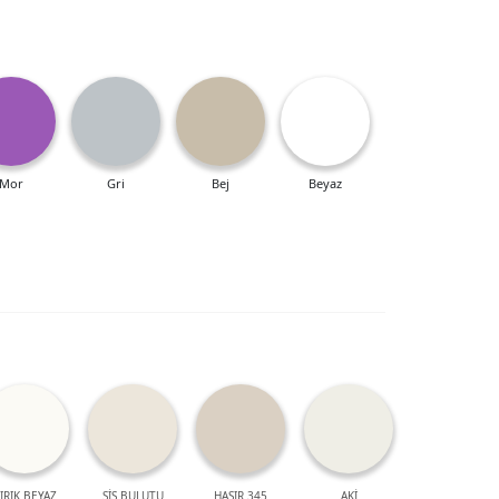
Mor
Gri
Bej
Beyaz
IRIK BEYAZ
SİS BULUTU
HASIR 345
AKİ