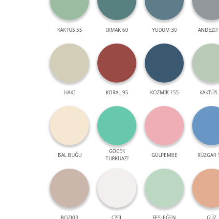
KAKTÜS 55
IRMAK 60
YUDUM 30
ANDEZİT
HAKİ
KORAL 95
KOZMİK 155
KAKTÜS 
GÖCEK
BAL BUĞU
GÜLPEMBE
RÜZGAR 
TURKUAZI
BOZKIR
ÇİSİL
FESLEĞEN
GÜZ