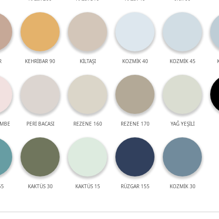
R
KEHRİBAR 90
KİLTAŞI
KOZMİK 40
KOZMİK 45
EMBE
PERİ BACASI
REZENE 160
REZENE 170
YAĞ YEŞİLİ
55
KAKTÜS 30
KAKTÜS 15
RÜZGAR 155
KOZMİK 30