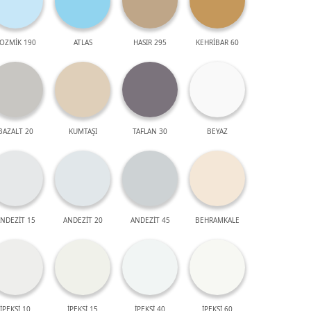
OZMİK 190
ATLAS
HASIR 295
KEHRİBAR 60
BAZALT 20
KUMTAŞI
TAFLAN 30
BEYAZ
NDEZİT 15
ANDEZİT 20
ANDEZİT 45
BEHRAMKALE
İPEKSİ 10
İPEKSİ 15
İPEKSİ 40
İPEKSİ 60