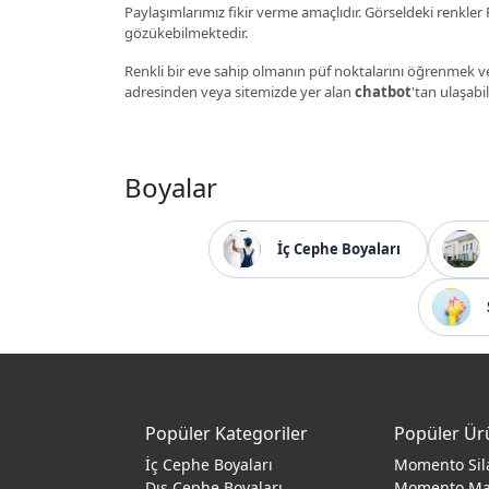
Paylaşımlarımız fikir verme amaçlıdır. Görseldeki renkler P
gözükebilmektedir.
Renkli bir eve sahip olmanın püf noktalarını öğrenmek ve
adresinden veya sitemizde yer alan
chatbot
'tan ulaşabil
Boyalar
İç Cephe Boyaları
Popüler Kategoriler
Popüler Ür
İç Cephe Boyaları
Momento Sil
Dış Cephe Boyaları
Momento M