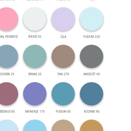
SAL PEMBESİ
İPEKSİ 35
LİLA
YUDUM 220
KOZMİK 25
IRMAK 25
TAN 270
ANDEZİT 60
İBİSKUS 85
MENEKŞE 175
YUDUM 60
KOZMİK 90