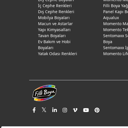
İç Cephe Renkleri
Filli Boya Ya
Dış Cephe Renkleri
Panel Kapı B
Mobilya Boyaları
Aqualux
Macun ve Astarlar
Momento Max
Yapı Kimyasalları
Momento Te
Tavan Boyaları
Sentomaxx S
Ev Bakım ve Hobi
Boya
Boyaları
Sentomaxx İ
Yatak Odası Renkleri
Momento Lif