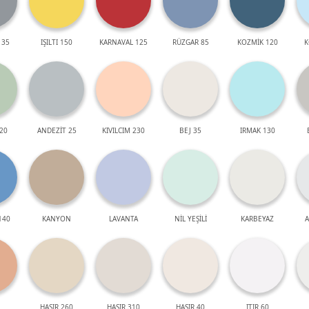
 35
IŞILTI 150
KARNAVAL 125
RÜZGAR 85
KOZMİK 120
K
20
ANDEZİT 25
KIVILCIM 230
BEJ 35
IRMAK 130
140
KANYON
LAVANTA
NİL YEŞİLİ
KARBEYAZ
A
HASIR 260
HASIR 310
HASIR 40
ITIR 60