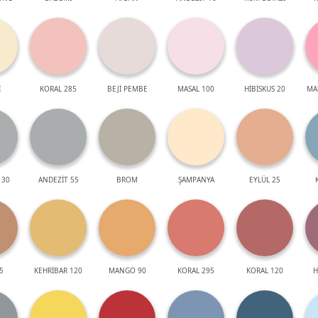
İ
KORAL 285
BEJİ PEMBE
MASAL 100
HİBİSKUS 20
MA
 30
ANDEZİT 55
BROM
ŞAMPANYA
EYLÜL 25
5
KEHRİBAR 120
MANGO 90
KORAL 295
KORAL 120
H