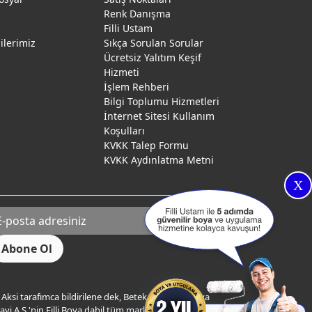
Renk Danışma
ı
Filli Ustam
gilerimiz
Sıkça Sorulan Sorular
Ücretsiz Yalıtım Keşif
Hizmeti
İşlem Rehberi
Bilgi Toplumu Hizmetleri
İnternet Sitesi Kullanım
Koşulları
KVKK Talep Formu
KVKK Aydınlatma Metni
X
Aksi tarafımca bildirilene dek, Betek Boya ve Kimya
yi A.Ş.'nin Filli Boya dahil tüm markaları ile ilgili