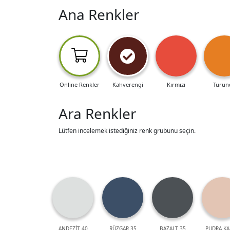
Ana Renkler
Online Renkler
Kahverengi
Kırmızı
Turun
Ara Renkler
Lütfen incelemek istediğiniz renk grubunu seçin.
ANDEZİT 40
RÜZGAR 35
BAZALT 35
PUDRA KA