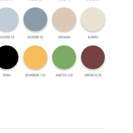
KOZMİK 50
KOZMİK 55
KROKAN
KUMRU
SİYAH
KEHRİBAR 150
KAKTÜS 120
HİBİSKUS 95