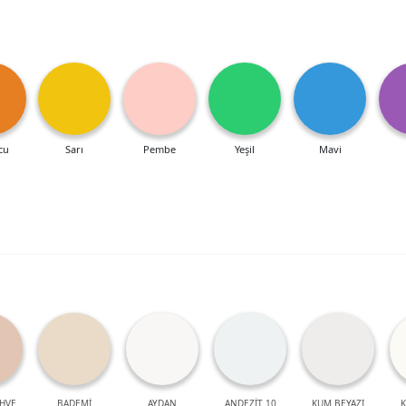
cu
Sarı
Pembe
Yeşil
Mavi
HVE
BADEMİ
AYDAN
ANDEZİT 10
KUM BEYAZI
K