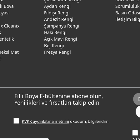
ğlı Boya
Aydan Rengi
Sorumluluk
oyası
Fildişi Rengi
Basın Odas
Andezit Rengi
İletişim Bil
 Cleanix
Şampanya Rengi
k
Haki Rengi
entetik
Açık Mavi Rengi
Bej Rengi
peksi Mat
Frezya Rengi
e
Filli Boya E-bültenine abone olun,
Yenilikleri ve fırsatları takip edin
KVKK aydınlatma metnini
okudum, bilgilendim.
Sana