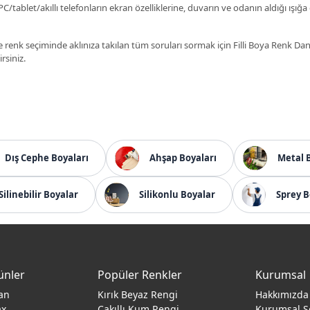
C/tablet/akıllı telefonların ekran özelliklerine, duvarın ve odanın aldığı ışığa
 renk seçiminde aklınıza takılan tüm soruları sormak için Filli Boya Renk D
irsiniz.
Dış Cephe Boyaları
Ahşap Boyaları
Metal 
Silinebilir Boyalar
Silikonlu Boyalar
Sprey B
ünler
Popüler Renkler
Kurumsal
an
Kırık Beyaz Rengi
Hakkımızda
ax
Çakıllı Kum Rengi
Kurumsal S