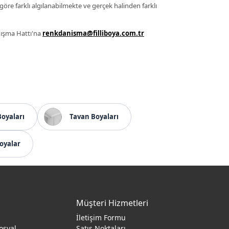
 göre farklı algılanabilmekte ve gerçek halinden farklı
anışma Hattı'na
renkdanisma@filliboya.com.tr
Boyaları
Tavan Boyaları
oyalar
Müşteri Hizmetleri
İletişim Formu
osyal
Satış Noktaları