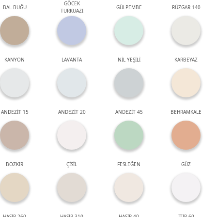
GÖCEK
BAL BUĞU
GÜLPEMBE
RÜZGAR 140
TURKUAZI
KANYON
LAVANTA
NİL YEŞİLİ
KARBEYAZ
ANDEZİT 15
ANDEZİT 20
ANDEZİT 45
BEHRAMKALE
BOZKIR
ÇİSİL
FESLEĞEN
GÜZ
HASIR 260
HASIR 310
HASIR 40
ITIR 60