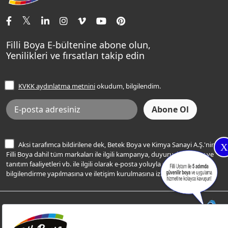
İletişim Bilgilerimiz
Tavan Boyaları
Renk Danışma
Momento Tek
Şampanya Rengi
Ev Bakım ve Hobi Boyaları
Filli Ustam
Sentomaxx Sentetik Boya
Haki Rengi
Yatak Odası Renkleri
Sıkça Sorulan Sorular
Sentomaxx İpeksi Mat
Filli Boya E-bültenine abone olun,
Açık Mavi Rengi
Yenilikleri ve fırsatları takip edin
Ücretsiz Yalıtım Keşif Hizmeti
Momento Life
Bej Rengi
İşlem Rehberi
Frezya Rengi
KVKK aydınlatma metnini
okudum, bilgilendim.
Bilgi Toplumu Hizmetleri
İnternet Sitesi Kullanım Koşulları
KVKK Talep Formu
KVKK Aydınlatma Metni
Aksi tarafımca bildirilene dek, Betek Boya ve Kimya Sanayi A.Ş.'nin
X
Filli Boya dahil tüm markaları ile ilgili kampanya, duyuru, hizmetler ve
tanıtım faaliyetleri vb. ile ilgili olarak e-posta yoluyla şahsıma
bilgilendirme yapılmasına ve iletişim kurulmasına izin veriyorum.
© Filli Boya 2026. Tüm Hakları Saklıdır.