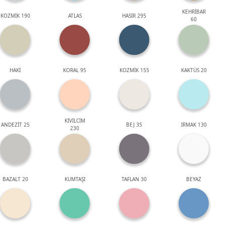
KEHRİBAR
KOZMİK 190
ATLAS
HASIR 295
60
HAKİ
KORAL 95
KOZMİK 155
KAKTÜS 20
KIVILCIM
ANDEZİT 25
BEJ 35
IRMAK 130
230
BAZALT 20
KUMTAŞI
TAFLAN 30
BEYAZ