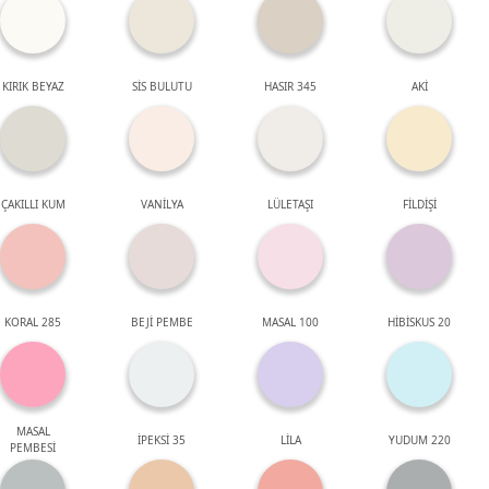
KIRIK BEYAZ
SİS BULUTU
HASIR 345
AKİ
ÇAKILLI KUM
VANİLYA
LÜLETAŞI
FİLDİŞİ
KORAL 285
BEJİ PEMBE
MASAL 100
HİBİSKUS 20
MASAL
İPEKSİ 35
LİLA
YUDUM 220
PEMBESİ