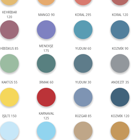
KEHRİBAR
MANGO 90
KORAL 295
KORAL 120
120
MENEKŞE
HİBİSKUS 85
YUDUM 60
KOZMİK 90
175
KAKTÜS 55
IRMAK 60
YUDUM 30
ANDEZİT 35
KARNAVAL
IŞILTI 150
RÜZGAR 85
KOZMİK 120
125