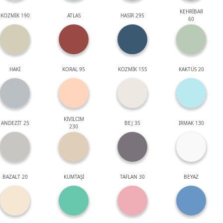
KEHRİBAR
KOZMİK 190
ATLAS
HASIR 295
60
HAKİ
KORAL 95
KOZMİK 155
KAKTÜS 20
KIVILCIM
ANDEZİT 25
BEJ 35
IRMAK 130
230
BAZALT 20
KUMTAŞI
TAFLAN 30
BEYAZ