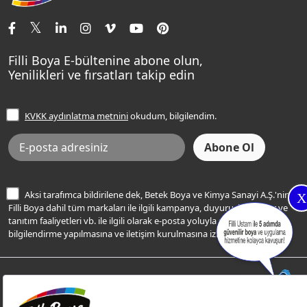
İletişim Bilgilerimiz
Tavan Boyaları
Renk Danışma
Momento Tek
Şampanya Rengi
Ev Bakım ve Hobi Boyaları
Filli Ustam
Sentomaxx Sentetik Boya
Haki Rengi
Yatak Odası Renkleri
Sıkça Sorulan Sorular
Sentomaxx İpeksi Mat
Filli Boya E-bültenine abone olun,
Açık Mavi Rengi
Yenilikleri ve fırsatları takip edin
Ücretsiz Yalıtım Keşif Hizmeti
Momento Life
Bej Rengi
İşlem Rehberi
Frezya Rengi
KVKK aydınlatma metnini
okudum, bilgilendim.
Bilgi Toplumu Hizmetleri
İnternet Sitesi Kullanım Koşulları
KVKK Talep Formu
KVKK Aydınlatma Metni
Aksi tarafımca bildirilene dek, Betek Boya ve Kimya Sanayi A.Ş.'nin
X
Filli Boya dahil tüm markaları ile ilgili kampanya, duyuru, hizmetler ve
tanıtım faaliyetleri vb. ile ilgili olarak e-posta yoluyla şahsıma
bilgilendirme yapılmasına ve iletişim kurulmasına izin veriyorum.
© Filli Boya 2026. Tüm Hakları Saklıdır.