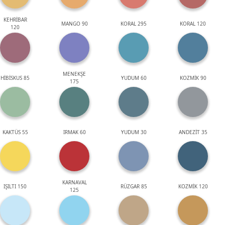
KEHRİBAR
MANGO 90
KORAL 295
KORAL 120
120
MENEKŞE
HİBİSKUS 85
YUDUM 60
KOZMİK 90
175
KAKTÜS 55
IRMAK 60
YUDUM 30
ANDEZİT 35
KARNAVAL
IŞILTI 150
RÜZGAR 85
KOZMİK 120
125