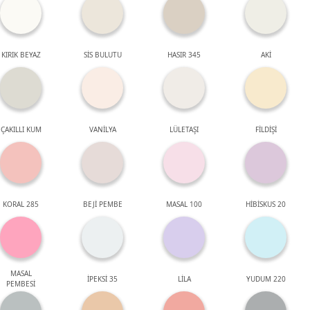
KIRIK BEYAZ
SİS BULUTU
HASIR 345
AKİ
ÇAKILLI KUM
VANİLYA
LÜLETAŞI
FİLDİŞİ
KORAL 285
BEJİ PEMBE
MASAL 100
HİBİSKUS 20
MASAL
İPEKSİ 35
LİLA
YUDUM 220
PEMBESİ