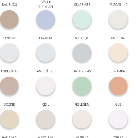
GÖCEK
BAL BUĞU
GÜLPEMBE
RÜZGAR 140
TURKUAZI
KANYON
LAVANTA
NİL YEŞİLİ
KARBEYAZ
ANDEZİT 15
ANDEZİT 20
ANDEZİT 45
BEHRAMKALE
BOZKIR
ÇİSİL
FESLEĞEN
GÜZ
HASIR 260
HASIR 310
HASIR 40
ITIR 60