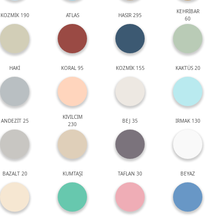
KEHRİBAR
KOZMİK 190
ATLAS
HASIR 295
60
HAKİ
KORAL 95
KOZMİK 155
KAKTÜS 20
KIVILCIM
ANDEZİT 25
BEJ 35
IRMAK 130
230
BAZALT 20
KUMTAŞI
TAFLAN 30
BEYAZ