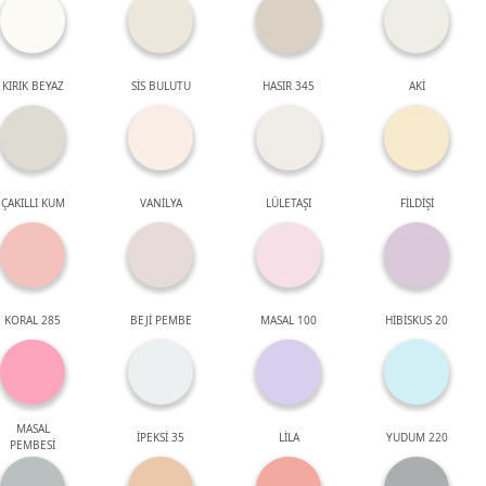
KIRIK BEYAZ
SİS BULUTU
HASIR 345
AKİ
ÇAKILLI KUM
VANİLYA
LÜLETAŞI
FİLDİŞİ
KORAL 285
BEJİ PEMBE
MASAL 100
HİBİSKUS 20
MASAL
İPEKSİ 35
LİLA
YUDUM 220
PEMBESİ