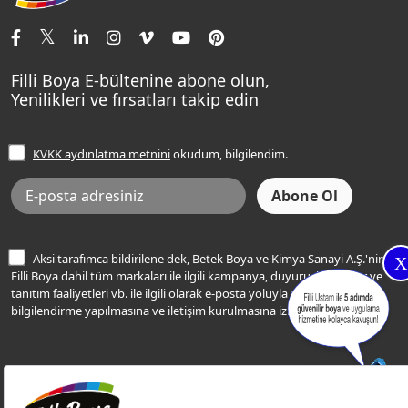
İletişim Bilgilerimiz
Tavan Boyaları
Renk Danışma
Momento Tek
Şampanya Rengi
Ev Bakım ve Hobi Boyaları
Filli Ustam
Sentomaxx Sentetik Boya
Haki Rengi
Yatak Odası Renkleri
Sıkça Sorulan Sorular
Sentomaxx İpeksi Mat
Filli Boya E-bültenine abone olun,
Açık Mavi Rengi
Yenilikleri ve fırsatları takip edin
Ücretsiz Yalıtım Keşif Hizmeti
Momento Life
Bej Rengi
İşlem Rehberi
Frezya Rengi
KVKK aydınlatma metnini
okudum, bilgilendim.
Bilgi Toplumu Hizmetleri
İnternet Sitesi Kullanım Koşulları
KVKK Talep Formu
KVKK Aydınlatma Metni
Aksi tarafımca bildirilene dek, Betek Boya ve Kimya Sanayi A.Ş.'nin
X
Filli Boya dahil tüm markaları ile ilgili kampanya, duyuru, hizmetler ve
tanıtım faaliyetleri vb. ile ilgili olarak e-posta yoluyla şahsıma
bilgilendirme yapılmasına ve iletişim kurulmasına izin veriyorum.
© Filli Boya 2026. Tüm Hakları Saklıdır.