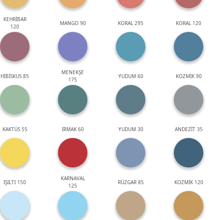
KEHRİBAR
MANGO 90
KORAL 295
KORAL 120
120
MENEKŞE
HİBİSKUS 85
YUDUM 60
KOZMİK 90
175
KAKTÜS 55
IRMAK 60
YUDUM 30
ANDEZİT 35
KARNAVAL
IŞILTI 150
RÜZGAR 85
KOZMİK 120
125