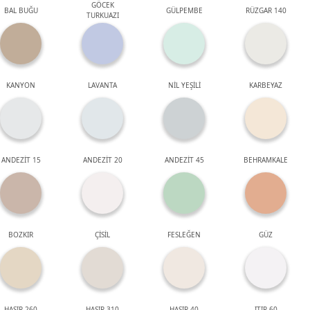
GÖCEK
BAL BUĞU
GÜLPEMBE
RÜZGAR 140
TURKUAZI
KANYON
LAVANTA
NİL YEŞİLİ
KARBEYAZ
ANDEZİT 15
ANDEZİT 20
ANDEZİT 45
BEHRAMKALE
BOZKIR
ÇİSİL
FESLEĞEN
GÜZ
HASIR 260
HASIR 310
HASIR 40
ITIR 60