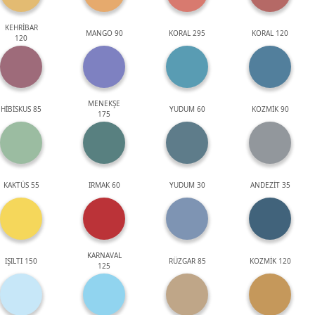
KEHRİBAR
MANGO 90
KORAL 295
KORAL 120
120
MENEKŞE
HİBİSKUS 85
YUDUM 60
KOZMİK 90
175
KAKTÜS 55
IRMAK 60
YUDUM 30
ANDEZİT 35
KARNAVAL
IŞILTI 150
RÜZGAR 85
KOZMİK 120
125