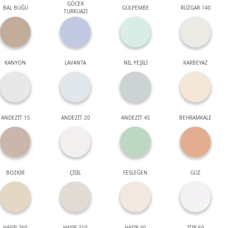
GÖCEK
BAL BUĞU
GÜLPEMBE
RÜZGAR 140
TURKUAZI
KANYON
LAVANTA
NİL YEŞİLİ
KARBEYAZ
ANDEZİT 15
ANDEZİT 20
ANDEZİT 45
BEHRAMKALE
BOZKIR
ÇİSİL
FESLEĞEN
GÜZ
HASIR 260
HASIR 310
HASIR 40
ITIR 60