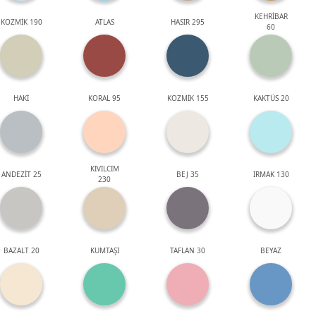
KEHRİBAR
KOZMİK 190
ATLAS
HASIR 295
60
HAKİ
KORAL 95
KOZMİK 155
KAKTÜS 20
KIVILCIM
ANDEZİT 25
BEJ 35
IRMAK 130
230
BAZALT 20
KUMTAŞI
TAFLAN 30
BEYAZ