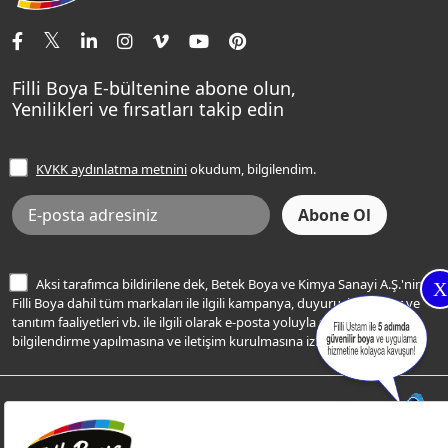
İletişim Bilgilerimiz
Tavan Boyaları
Renk Danışma
Momento Tek
Şampanya Rengi
Ev Bakım ve Hobi Boyaları
Filli Ustam
Sentomaxx Sentetik Boya
Haki Rengi
Yatak Odası Renkleri
Sıkça Sorulan Sorular
Sentomaxx İpeksi Mat
Filli Boya E-bültenine abone olun,
Açık Mavi Rengi
Yenilikleri ve fırsatları takip edin
Ücretsiz Yalıtım Keşif Hizmeti
Momento Life
Bej Rengi
İşlem Rehberi
Frezya Rengi
KVKK aydınlatma metnini
okudum, bilgilendim.
Bilgi Toplumu Hizmetleri
İnternet Sitesi Kullanım Koşulları
KVKK Talep Formu
KVKK Aydınlatma Metni
Aksi tarafımca bildirilene dek, Betek Boya ve Kimya Sanayi A.Ş.'nin
X
Filli Boya dahil tüm markaları ile ilgili kampanya, duyuru, hizmetler ve
tanıtım faaliyetleri vb. ile ilgili olarak e-posta yoluyla şahsıma
bilgilendirme yapılmasına ve iletişim kurulmasına izin veriyorum.
© Filli Boya 2026. Tüm Hakları Saklıdır.