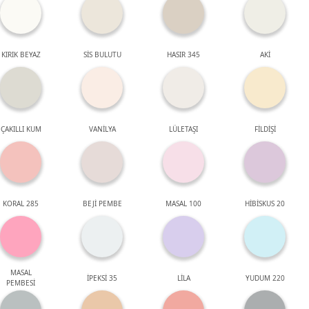
KIRIK BEYAZ
SİS BULUTU
HASIR 345
AKİ
ÇAKILLI KUM
VANİLYA
LÜLETAŞI
FİLDİŞİ
KORAL 285
BEJİ PEMBE
MASAL 100
HİBİSKUS 20
MASAL
İPEKSİ 35
LİLA
YUDUM 220
PEMBESİ