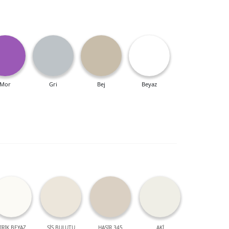
Mor
Gri
Bej
Beyaz
IRIK BEYAZ
SİS BULUTU
HASIR 345
AKİ