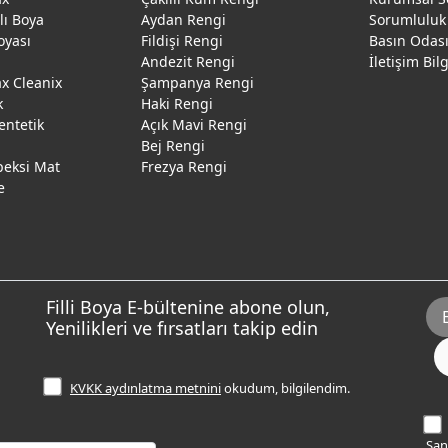
ğlı Boya
Aydan Rengi
Sorumluluk
oyası
Fildişi Rengi
Basın Odas
Andezit Rengi
İletişim Bil
 Cleanix
Şampanya Rengi
k
Haki Rengi
entetik
Açık Mavi Rengi
Bej Rengi
peksi Mat
Frezya Rengi
e
Filli Boya E-bültenine abone olun,
Yenilikleri ve fırsatları takip edin
KVKK aydınlatma metnini
okudum, bilgilendim.
Sana