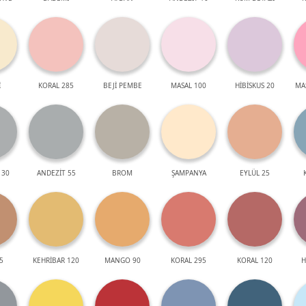
İ
KORAL 285
BEJİ PEMBE
MASAL 100
HİBİSKUS 20
MA
 30
ANDEZİT 55
BROM
ŞAMPANYA
EYLÜL 25
5
KEHRİBAR 120
MANGO 90
KORAL 295
KORAL 120
H