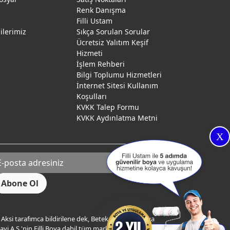
Renk Danışma
ı
Filli Ustam
gilerimiz
Sıkça Sorulan Sorular
Ücretsiz Yalıtım Keşif
Hizmeti
İşlem Rehberi
Bilgi Toplumu Hizmetleri
İnternet Sitesi Kullanım
Koşulları
KVKK Talep Formu
KVKK Aydınlatma Metni
X
Aksi tarafımca bildirilene dek, Betek Boya ve Kimya
yi A.Ş.'nin Filli Boya dahil tüm markaları ile ilgili