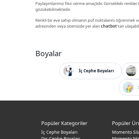
Paylaşımlarımız fikir verme amaçlıdır. Görseldeki renkler P
gözükebilmektedir.
Renkli bir eve sahip olmanın püf noktalarını öğrenmek ve
adresinden veya sitemizde yer alan
chatbot
'tan ulaşabil
Boyalar
İç Cephe Boyaları
Popüler Kategoriler
Popüler Ür
İç Cephe Boyaları
Momento Sil
Dış Cephe Boyaları
Momento M