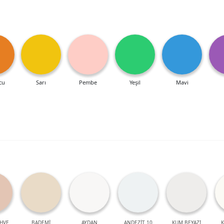
cu
Sarı
Pembe
Yeşil
Mavi
HVE
BADEMİ
AYDAN
ANDEZİT 10
KUM BEYAZI
K