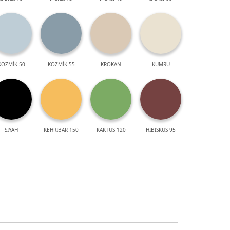
KOZMİK 50
KOZMİK 55
KROKAN
KUMRU
SİYAH
KEHRİBAR 150
KAKTÜS 120
HİBİSKUS 95