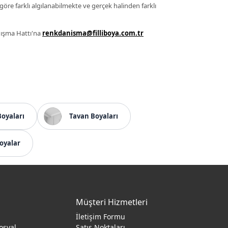
 göre farklı algılanabilmekte ve gerçek halinden farklı
anışma Hattı'na
renkdanisma@filliboya.com.tr
Boyaları
Tavan Boyaları
oyalar
Müşteri Hizmetleri
İletişim Formu
osyal
Satış Noktaları