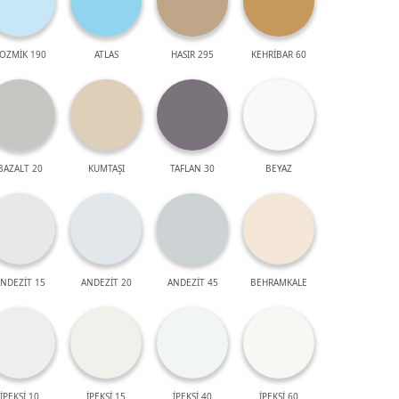
OZMİK 190
ATLAS
HASIR 295
KEHRİBAR 60
BAZALT 20
KUMTAŞI
TAFLAN 30
BEYAZ
NDEZİT 15
ANDEZİT 20
ANDEZİT 45
BEHRAMKALE
İPEKSİ 10
İPEKSİ 15
İPEKSİ 40
İPEKSİ 60