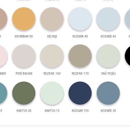
R
KEHRİBAR 90
KİLTAŞI
KOZMİK 40
KOZMİK 45
EMBE
PERİ BACASI
REZENE 160
REZENE 170
YAĞ YEŞİLİ
55
KAKTÜS 30
KAKTÜS 15
RÜZGAR 155
KOZMİK 30