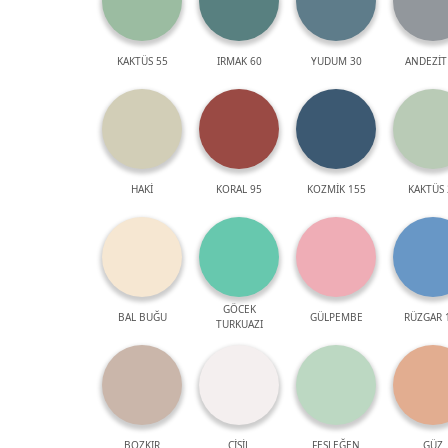
KAKTÜS 55
IRMAK 60
YUDUM 30
ANDEZİT
HAKİ
KORAL 95
KOZMİK 155
KAKTÜS 
GÖCEK
BAL BUĞU
GÜLPEMBE
RÜZGAR 
TURKUAZI
BOZKIR
ÇİSİL
FESLEĞEN
GÜZ