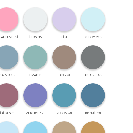
SAL PEMBESİ
İPEKSİ 35
LİLA
YUDUM 220
KOZMİK 25
IRMAK 25
TAN 270
ANDEZİT 60
İBİSKUS 85
MENEKŞE 175
YUDUM 60
KOZMİK 90