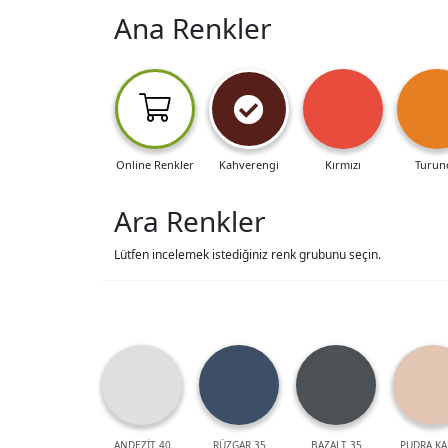
Ana Renkler
Online Renkler
Kahverengi
Kırmızı
Turun
Ara Renkler
Lütfen incelemek istediğiniz renk grubunu seçin.
ANDEZİT 40
RÜZGAR 35
BAZALT 35
PUDRA KA