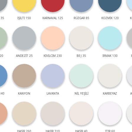
 35
IŞILTI 150
KARNAVAL 125
RÜZGAR 85
KOZMİK 120
K
20
ANDEZİT 25
KIVILCIM 230
BEJ 35
IRMAK 130
140
KANYON
LAVANTA
NİL YEŞİLİ
KARBEYAZ
A
HASIR 260
HASIR 310
HASIR 40
ITIR 60