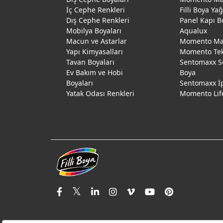
İç Cephe Renkleri
Filli Boya Ya
Dış Cephe Renkleri
Panel Kapı B
Mobilya Boyaları
Aqualux
Macun ve Astarlar
Momento Max
Yapı Kimyasalları
Momento Te
Tavan Boyaları
Sentomaxx S
Ev Bakım ve Hobi
Boya
Boyaları
Sentomaxx İ
Yatak Odası Renkleri
Momento Lif