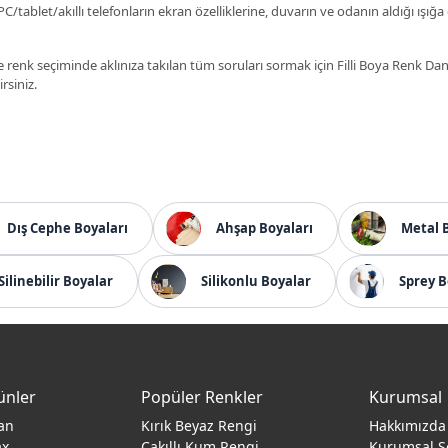
C/tablet/akıllı telefonların ekran özelliklerine, duvarın ve odanın aldığı ışığa
 renk seçiminde aklınıza takılan tüm soruları sormak için Filli Boya Renk D
irsiniz.
Dış Cephe Boyaları
Ahşap Boyaları
Metal 
Silinebilir Boyalar
Silikonlu Boyalar
Sprey B
ünler
Popüler Renkler
Kurumsal
an
Kırık Beyaz Rengi
Hakkımızda
ax
Çakıllı Kum Rengi
Kurumsal S