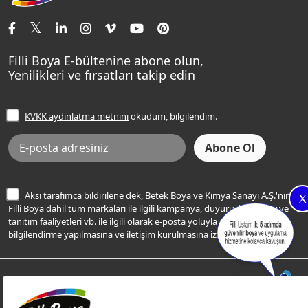
İletişim Bilgilerimiz
Tavan Boyaları
Renk Danışma
Momento Tek
Şampanya Rengi
Ev Bakım ve Hobi Boyaları
Filli Ustam
Sentomaxx Sentetik Boya
Haki Rengi
Yatak Odası Renkleri
Sıkça Sorulan Sorular
Sentomaxx İpeksi Mat
Filli Boya E-bültenine abone olun,
Açık Mavi Rengi
Yenilikleri ve fırsatları takip edin
Ücretsiz Yalıtım Keşif Hizmeti
Momento Life
Bej Rengi
İşlem Rehberi
Frezya Rengi
KVKK aydınlatma metnini
okudum, bilgilendim.
Bilgi Toplumu Hizmetleri
İnternet Sitesi Kullanım Koşulları
KVKK Talep Formu
KVKK Aydınlatma Metni
Aksi tarafımca bildirilene dek, Betek Boya ve Kimya Sanayi A.Ş.'nin
X
Filli Boya dahil tüm markaları ile ilgili kampanya, duyuru, hizmetler ve
tanıtım faaliyetleri vb. ile ilgili olarak e-posta yoluyla şahsıma
bilgilendirme yapılmasına ve iletişim kurulmasına izin veriyorum.
© Filli Boya 2026. Tüm Hakları Saklıdır.