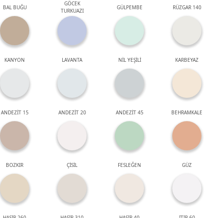
GÖCEK
BAL BUĞU
GÜLPEMBE
RÜZGAR 140
TURKUAZI
KANYON
LAVANTA
NİL YEŞİLİ
KARBEYAZ
ANDEZİT 15
ANDEZİT 20
ANDEZİT 45
BEHRAMKALE
BOZKIR
ÇİSİL
FESLEĞEN
GÜZ
HASIR 260
HASIR 310
HASIR 40
ITIR 60