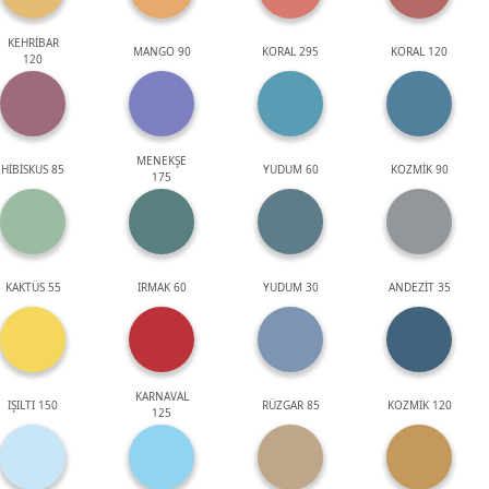
KEHRİBAR
MANGO 90
KORAL 295
KORAL 120
120
MENEKŞE
HİBİSKUS 85
YUDUM 60
KOZMİK 90
175
KAKTÜS 55
IRMAK 60
YUDUM 30
ANDEZİT 35
KARNAVAL
IŞILTI 150
RÜZGAR 85
KOZMİK 120
125