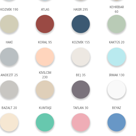
KEHRİBAR
KOZMİK 190
ATLAS
HASIR 295
60
HAKİ
KORAL 95
KOZMİK 155
KAKTÜS 20
KIVILCIM
ANDEZİT 25
BEJ 35
IRMAK 130
230
BAZALT 20
KUMTAŞI
TAFLAN 30
BEYAZ