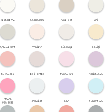
KIRIK BEYAZ
SİS BULUTU
HASIR 345
AKİ
ÇAKILLI KUM
VANİLYA
LÜLETAŞI
FİLDİŞİ
KORAL 285
BEJİ PEMBE
MASAL 100
HİBİSKUS 20
MASAL
İPEKSİ 35
LİLA
YUDUM 220
PEMBESİ