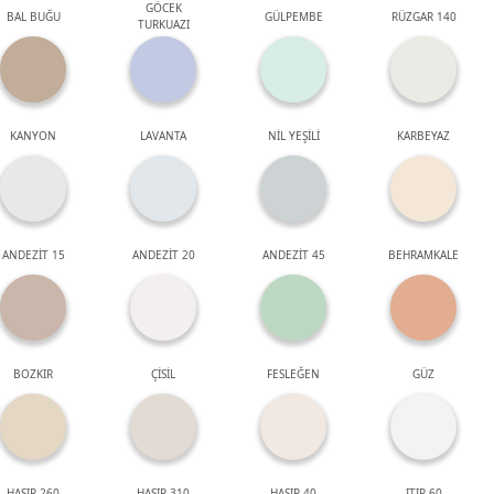
GÖCEK
BAL BUĞU
GÜLPEMBE
RÜZGAR 140
TURKUAZI
KANYON
LAVANTA
NİL YEŞİLİ
KARBEYAZ
ANDEZİT 15
ANDEZİT 20
ANDEZİT 45
BEHRAMKALE
BOZKIR
ÇİSİL
FESLEĞEN
GÜZ
HASIR 260
HASIR 310
HASIR 40
ITIR 60