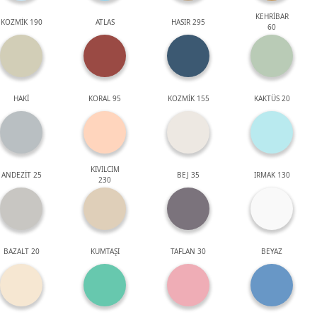
KEHRİBAR
KOZMİK 190
ATLAS
HASIR 295
60
HAKİ
KORAL 95
KOZMİK 155
KAKTÜS 20
KIVILCIM
ANDEZİT 25
BEJ 35
IRMAK 130
230
BAZALT 20
KUMTAŞI
TAFLAN 30
BEYAZ