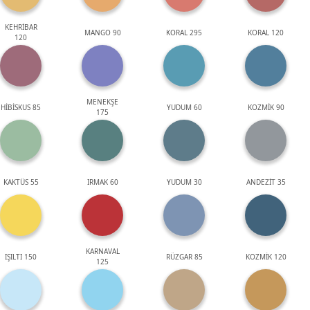
KEHRİBAR
MANGO 90
KORAL 295
KORAL 120
120
MENEKŞE
HİBİSKUS 85
YUDUM 60
KOZMİK 90
175
KAKTÜS 55
IRMAK 60
YUDUM 30
ANDEZİT 35
KARNAVAL
IŞILTI 150
RÜZGAR 85
KOZMİK 120
125