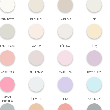
KIRIK BEYAZ
SİS BULUTU
HASIR 345
AKİ
ÇAKILLI KUM
VANİLYA
LÜLETAŞI
FİLDİŞİ
KORAL 285
BEJİ PEMBE
MASAL 100
HİBİSKUS 20
MASAL
İPEKSİ 35
LİLA
YUDUM 220
PEMBESİ