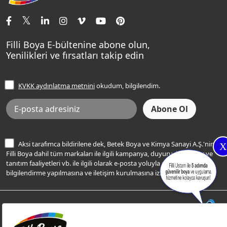
İletişim Bilgilerimiz
Tavan Boyaları
Renk Danışma
Momento Tek
Şampanya Rengi
Ev Bakım ve Hobi Boyaları
Filli Ustam
Sentomaxx Sentetik Boya
Haki Rengi
Yatak Odası Renkleri
Sıkça Sorulan Sorular
Sentomaxx İpeksi Mat
Filli Boya E-bültenine abone olun,
Açık Mavi Rengi
Yenilikleri ve fırsatları takip edin
Ücretsiz Yalıtım Keşif Hizmeti
Momento Life
Bej Rengi
İşlem Rehberi
Frezya Rengi
KVKK aydınlatma metnini
okudum, bilgilendim.
Bilgi Toplumu Hizmetleri
İnternet Sitesi Kullanım Koşulları
KVKK Talep Formu
KVKK Aydınlatma Metni
Aksi tarafımca bildirilene dek, Betek Boya ve Kimya Sanayi A.Ş.'nin
X
Filli Boya dahil tüm markaları ile ilgili kampanya, duyuru, hizmetler ve
tanıtım faaliyetleri vb. ile ilgili olarak e-posta yoluyla şahsıma
bilgilendirme yapılmasına ve iletişim kurulmasına izin veriyorum.
© Filli Boya 2026. Tüm Hakları Saklıdır.