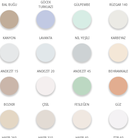
GÖCEK
BAL BUĞU
GÜLPEMBE
RÜZGAR 140
TURKUAZI
KANYON
LAVANTA
NİL YEŞİLİ
KARBEYAZ
ANDEZİT 15
ANDEZİT 20
ANDEZİT 45
BEHRAMKALE
BOZKIR
ÇİSİL
FESLEĞEN
GÜZ
HASIR 260
HASIR 310
HASIR 40
ITIR 60