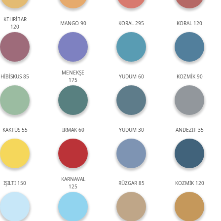
KEHRİBAR
MANGO 90
KORAL 295
KORAL 120
120
MENEKŞE
HİBİSKUS 85
YUDUM 60
KOZMİK 90
175
KAKTÜS 55
IRMAK 60
YUDUM 30
ANDEZİT 35
KARNAVAL
IŞILTI 150
RÜZGAR 85
KOZMİK 120
125