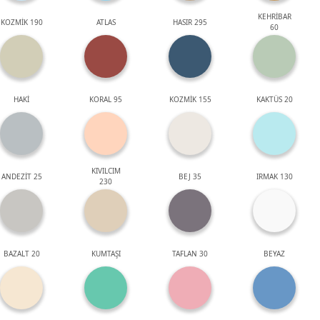
KEHRİBAR
KOZMİK 190
ATLAS
HASIR 295
60
HAKİ
KORAL 95
KOZMİK 155
KAKTÜS 20
KIVILCIM
ANDEZİT 25
BEJ 35
IRMAK 130
230
BAZALT 20
KUMTAŞI
TAFLAN 30
BEYAZ