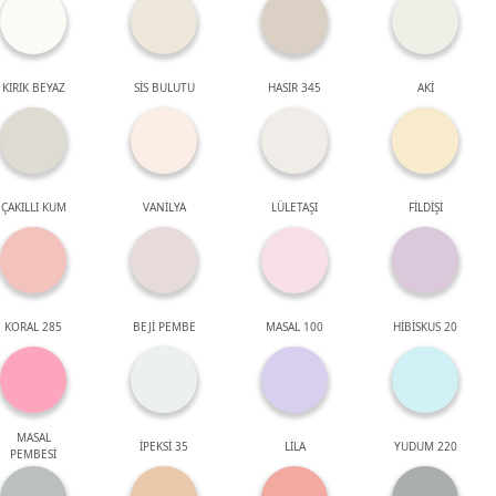
KIRIK BEYAZ
SİS BULUTU
HASIR 345
AKİ
ÇAKILLI KUM
VANİLYA
LÜLETAŞI
FİLDİŞİ
KORAL 285
BEJİ PEMBE
MASAL 100
HİBİSKUS 20
MASAL
İPEKSİ 35
LİLA
YUDUM 220
PEMBESİ