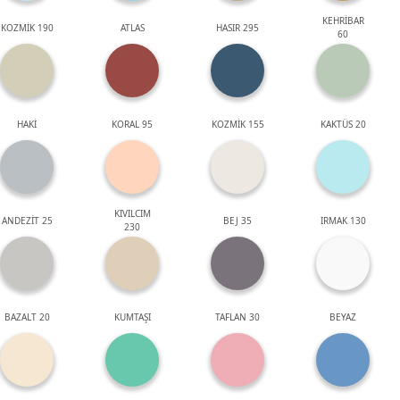
KEHRİBAR
KOZMİK 190
ATLAS
HASIR 295
60
HAKİ
KORAL 95
KOZMİK 155
KAKTÜS 20
KIVILCIM
ANDEZİT 25
BEJ 35
IRMAK 130
230
BAZALT 20
KUMTAŞI
TAFLAN 30
BEYAZ