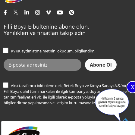
İletişim Bilgilerimiz
Tavan Boyaları
Renk Danışma
Momento Tek
Şampanya Rengi
Ev Bakım ve Hobi Boyaları
Filli Ustam
Sentomaxx Sentetik Boya
Haki Rengi
Yatak Odası Renkleri
Sıkça Sorulan Sorular
Sentomaxx İpeksi Mat
Filli Boya E-bültenine abone olun,
Açık Mavi Rengi
Yenilikleri ve fırsatları takip edin
Ücretsiz Yalıtım Keşif Hizmeti
Momento Life
Bej Rengi
İşlem Rehberi
Frezya Rengi
KVKK aydınlatma metnini
okudum, bilgilendim.
Bilgi Toplumu Hizmetleri
İnternet Sitesi Kullanım Koşulları
KVKK Talep Formu
KVKK Aydınlatma Metni
Aksi tarafımca bildirilene dek, Betek Boya ve Kimya Sanayi A.Ş.'nin
X
Filli Boya dahil tüm markaları ile ilgili kampanya, duyuru, hizmetler ve
tanıtım faaliyetleri vb. ile ilgili olarak e-posta yoluyla şahsıma
bilgilendirme yapılmasına ve iletişim kurulmasına izin veriyorum.
© Filli Boya 2026. Tüm Hakları Saklıdır.