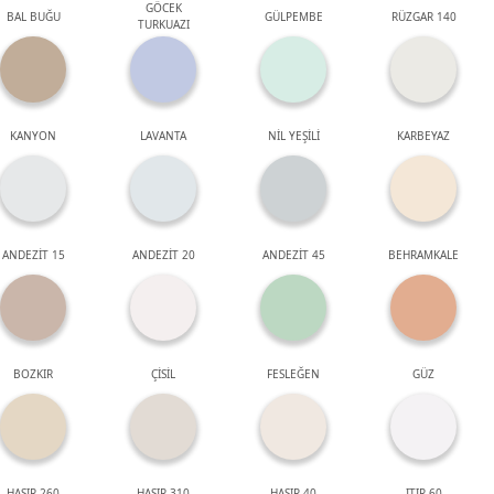
GÖCEK
BAL BUĞU
GÜLPEMBE
RÜZGAR 140
TURKUAZI
KANYON
LAVANTA
NİL YEŞİLİ
KARBEYAZ
ANDEZİT 15
ANDEZİT 20
ANDEZİT 45
BEHRAMKALE
BOZKIR
ÇİSİL
FESLEĞEN
GÜZ
HASIR 260
HASIR 310
HASIR 40
ITIR 60