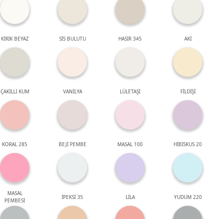
KIRIK BEYAZ
SİS BULUTU
HASIR 345
AKİ
ÇAKILLI KUM
VANİLYA
LÜLETAŞI
FİLDİŞİ
KORAL 285
BEJİ PEMBE
MASAL 100
HİBİSKUS 20
MASAL
İPEKSİ 35
LİLA
YUDUM 220
PEMBESİ