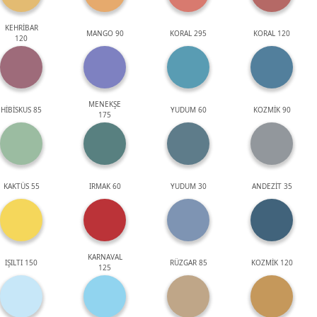
KEHRİBAR
MANGO 90
KORAL 295
KORAL 120
120
MENEKŞE
HİBİSKUS 85
YUDUM 60
KOZMİK 90
175
KAKTÜS 55
IRMAK 60
YUDUM 30
ANDEZİT 35
KARNAVAL
IŞILTI 150
RÜZGAR 85
KOZMİK 120
125