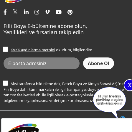
İletişim Bilgilerimiz
Tavan Boyaları
Renk Danışma
Momento Tek
Şampanya Rengi
Ev Bakım ve Hobi Boyaları
Filli Ustam
Sentomaxx Sentetik Boya
Haki Rengi
Yatak Odası Renkleri
Sıkça Sorulan Sorular
Sentomaxx İpeksi Mat
Filli Boya E-bültenine abone olun,
Açık Mavi Rengi
Yenilikleri ve fırsatları takip edin
Ücretsiz Yalıtım Keşif Hizmeti
Momento Life
Bej Rengi
İşlem Rehberi
Frezya Rengi
KVKK aydınlatma metnini
okudum, bilgilendim.
Bilgi Toplumu Hizmetleri
İnternet Sitesi Kullanım Koşulları
KVKK Talep Formu
KVKK Aydınlatma Metni
Aksi tarafımca bildirilene dek, Betek Boya ve Kimya Sanayi A.Ş.'nin
X
Filli Boya dahil tüm markaları ile ilgili kampanya, duyuru, hizmetler ve
tanıtım faaliyetleri vb. ile ilgili olarak e-posta yoluyla şahsıma
bilgilendirme yapılmasına ve iletişim kurulmasına izin veriyorum.
© Filli Boya 2026. Tüm Hakları Saklıdır.