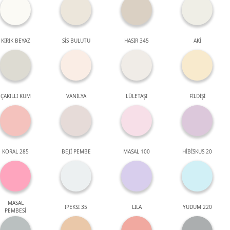
KIRIK BEYAZ
SİS BULUTU
HASIR 345
AKİ
ÇAKILLI KUM
VANİLYA
LÜLETAŞI
FİLDİŞİ
KORAL 285
BEJİ PEMBE
MASAL 100
HİBİSKUS 20
MASAL
İPEKSİ 35
LİLA
YUDUM 220
PEMBESİ