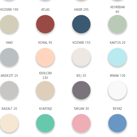
KEHRİBAR
KOZMİK 190
ATLAS
HASIR 295
60
HAKİ
KORAL 95
KOZMİK 155
KAKTÜS 20
KIVILCIM
ANDEZİT 25
BEJ 35
IRMAK 130
230
BAZALT 20
KUMTAŞI
TAFLAN 30
BEYAZ