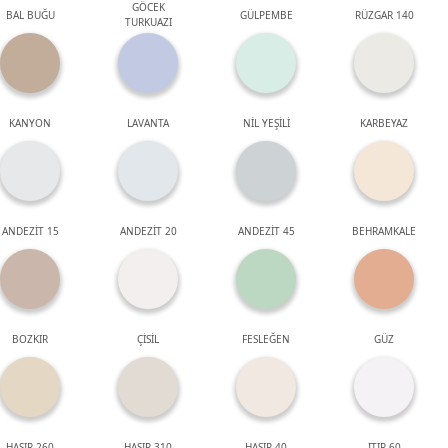
GÖCEK
BAL BUĞU
GÜLPEMBE
RÜZGAR 140
TURKUAZI
KANYON
LAVANTA
NİL YEŞİLİ
KARBEYAZ
ANDEZİT 15
ANDEZİT 20
ANDEZİT 45
BEHRAMKALE
BOZKIR
ÇİSİL
FESLEĞEN
GÜZ
HASIR 260
HASIR 310
HASIR 40
ITIR 60