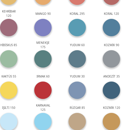
KEHRİBAR
MANGO 90
KORAL 295
KORAL 120
120
MENEKŞE
HİBİSKUS 85
YUDUM 60
KOZMİK 90
175
KAKTÜS 55
IRMAK 60
YUDUM 30
ANDEZİT 35
KARNAVAL
IŞILTI 150
RÜZGAR 85
KOZMİK 120
125