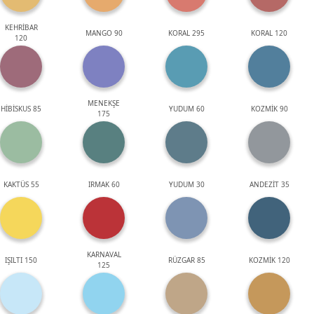
KEHRİBAR
MANGO 90
KORAL 295
KORAL 120
120
MENEKŞE
HİBİSKUS 85
YUDUM 60
KOZMİK 90
175
KAKTÜS 55
IRMAK 60
YUDUM 30
ANDEZİT 35
KARNAVAL
IŞILTI 150
RÜZGAR 85
KOZMİK 120
125