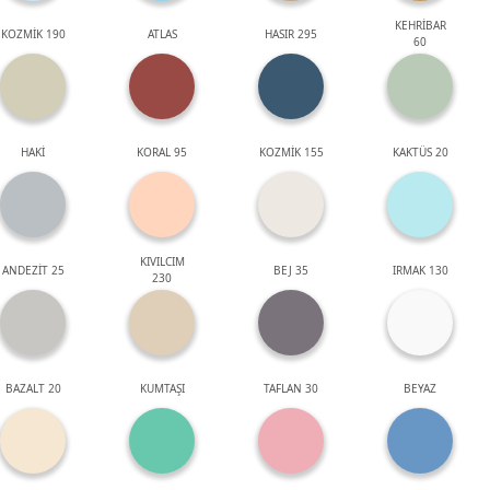
KEHRİBAR
KOZMİK 190
ATLAS
HASIR 295
60
HAKİ
KORAL 95
KOZMİK 155
KAKTÜS 20
KIVILCIM
ANDEZİT 25
BEJ 35
IRMAK 130
230
BAZALT 20
KUMTAŞI
TAFLAN 30
BEYAZ