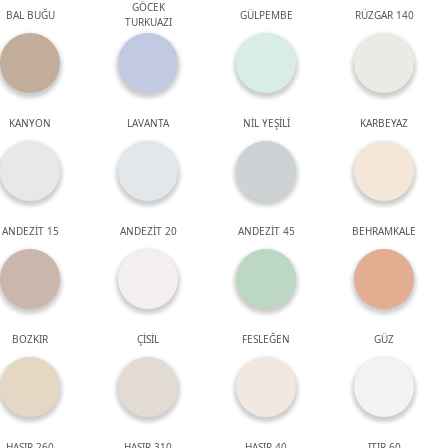
GÖCEK
BAL BUĞU
GÜLPEMBE
RÜZGAR 140
TURKUAZI
KANYON
LAVANTA
NİL YEŞİLİ
KARBEYAZ
ANDEZİT 15
ANDEZİT 20
ANDEZİT 45
BEHRAMKALE
BOZKIR
ÇİSİL
FESLEĞEN
GÜZ
HASIR 260
HASIR 310
HASIR 40
ITIR 60