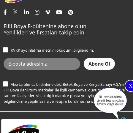
İletişim Bilgilerimiz
Tavan Boyaları
Renk Danışma
Momento Tek
Şampanya Rengi
Ev Bakım ve Hobi Boyaları
Filli Ustam
Sentomaxx Sentetik Boya
Haki Rengi
Yatak Odası Renkleri
Sıkça Sorulan Sorular
Sentomaxx İpeksi Mat
Filli Boya E-bültenine abone olun,
Açık Mavi Rengi
Yenilikleri ve fırsatları takip edin
Ücretsiz Yalıtım Keşif Hizmeti
Momento Life
Bej Rengi
İşlem Rehberi
Frezya Rengi
KVKK aydınlatma metnini
okudum, bilgilendim.
Bilgi Toplumu Hizmetleri
İnternet Sitesi Kullanım Koşulları
KVKK Talep Formu
KVKK Aydınlatma Metni
Aksi tarafımca bildirilene dek, Betek Boya ve Kimya Sanayi A.Ş.'nin
X
Filli Boya dahil tüm markaları ile ilgili kampanya, duyuru, hizmetler ve
tanıtım faaliyetleri vb. ile ilgili olarak e-posta yoluyla şahsıma
bilgilendirme yapılmasına ve iletişim kurulmasına izin veriyorum.
© Filli Boya 2026. Tüm Hakları Saklıdır.