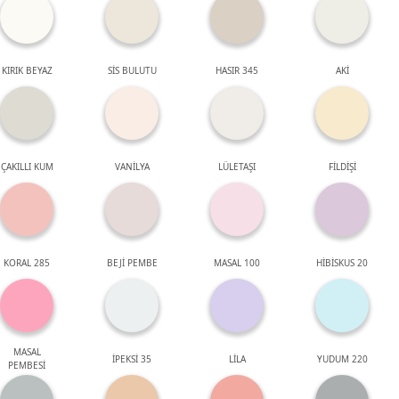
KIRIK BEYAZ
SİS BULUTU
HASIR 345
AKİ
ÇAKILLI KUM
VANİLYA
LÜLETAŞI
FİLDİŞİ
KORAL 285
BEJİ PEMBE
MASAL 100
HİBİSKUS 20
MASAL
İPEKSİ 35
LİLA
YUDUM 220
PEMBESİ