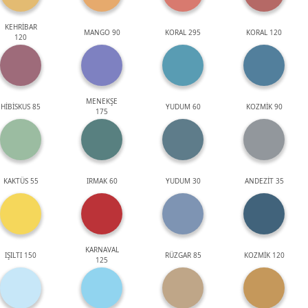
KEHRİBAR
MANGO 90
KORAL 295
KORAL 120
120
MENEKŞE
HİBİSKUS 85
YUDUM 60
KOZMİK 90
175
KAKTÜS 55
IRMAK 60
YUDUM 30
ANDEZİT 35
KARNAVAL
IŞILTI 150
RÜZGAR 85
KOZMİK 120
125