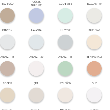
GÖCEK
BAL BUĞU
GÜLPEMBE
RÜZGAR 140
TURKUAZI
KANYON
LAVANTA
NİL YEŞİLİ
KARBEYAZ
ANDEZİT 15
ANDEZİT 20
ANDEZİT 45
BEHRAMKALE
BOZKIR
ÇİSİL
FESLEĞEN
GÜZ
HASIR 260
HASIR 310
HASIR 40
ITIR 60