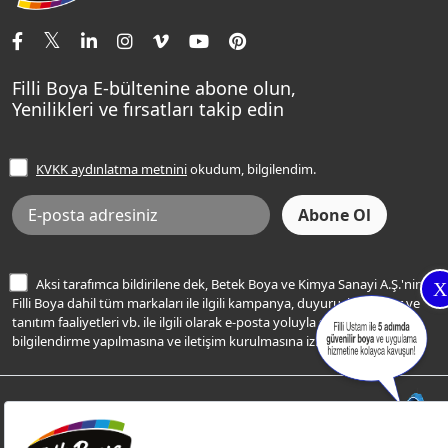
İletişim Bilgilerimiz
Tavan Boyaları
Renk Danışma
Momento Tek
Şampanya Rengi
Ev Bakım ve Hobi Boyaları
Filli Ustam
Sentomaxx Sentetik Boya
Haki Rengi
Yatak Odası Renkleri
Sıkça Sorulan Sorular
Sentomaxx İpeksi Mat
Filli Boya E-bültenine abone olun,
Açık Mavi Rengi
Yenilikleri ve fırsatları takip edin
Ücretsiz Yalıtım Keşif Hizmeti
Momento Life
Bej Rengi
İşlem Rehberi
Frezya Rengi
KVKK aydınlatma metnini
okudum, bilgilendim.
Bilgi Toplumu Hizmetleri
İnternet Sitesi Kullanım Koşulları
KVKK Talep Formu
KVKK Aydınlatma Metni
Aksi tarafımca bildirilene dek, Betek Boya ve Kimya Sanayi A.Ş.'nin
X
Filli Boya dahil tüm markaları ile ilgili kampanya, duyuru, hizmetler ve
tanıtım faaliyetleri vb. ile ilgili olarak e-posta yoluyla şahsıma
bilgilendirme yapılmasına ve iletişim kurulmasına izin veriyorum.
© Filli Boya 2026. Tüm Hakları Saklıdır.