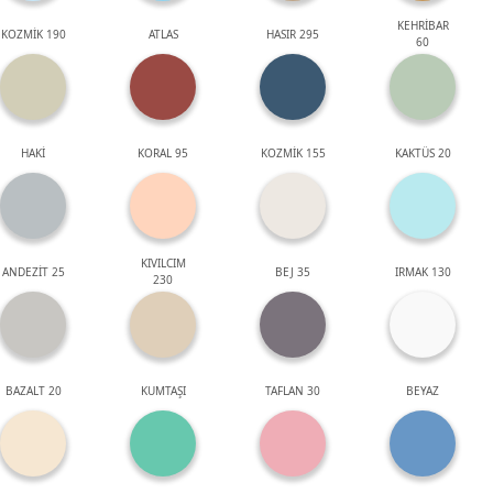
KEHRİBAR
KOZMİK 190
ATLAS
HASIR 295
60
HAKİ
KORAL 95
KOZMİK 155
KAKTÜS 20
KIVILCIM
ANDEZİT 25
BEJ 35
IRMAK 130
230
BAZALT 20
KUMTAŞI
TAFLAN 30
BEYAZ