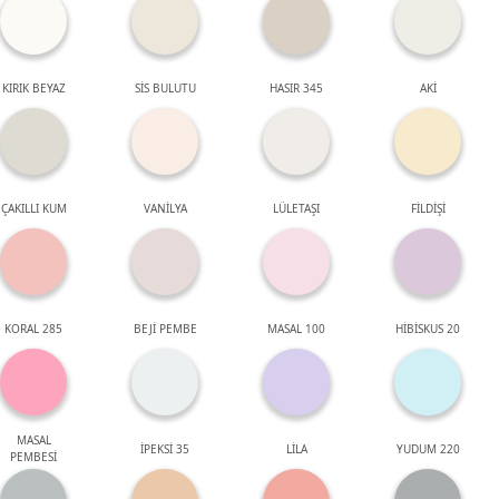
KIRIK BEYAZ
SİS BULUTU
HASIR 345
AKİ
ÇAKILLI KUM
VANİLYA
LÜLETAŞI
FİLDİŞİ
KORAL 285
BEJİ PEMBE
MASAL 100
HİBİSKUS 20
MASAL
İPEKSİ 35
LİLA
YUDUM 220
PEMBESİ