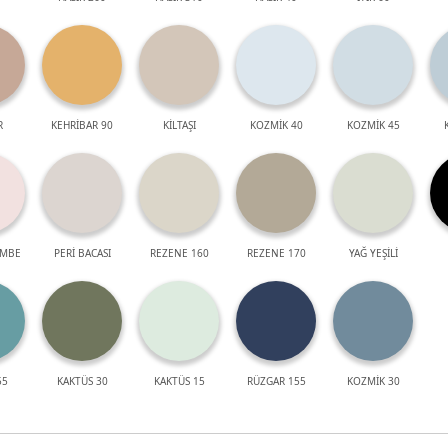
R
KEHRİBAR 90
KİLTAŞI
KOZMİK 40
KOZMİK 45
EMBE
PERİ BACASI
REZENE 160
REZENE 170
YAĞ YEŞİLİ
55
KAKTÜS 30
KAKTÜS 15
RÜZGAR 155
KOZMİK 30