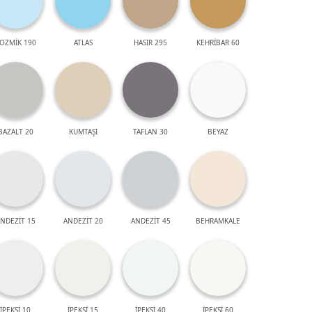
OZMİK 190
ATLAS
HASIR 295
KEHRİBAR 60
BAZALT 20
KUMTAŞI
TAFLAN 30
BEYAZ
NDEZİT 15
ANDEZİT 20
ANDEZİT 45
BEHRAMKALE
İPEKSİ 10
İPEKSİ 15
İPEKSİ 40
İPEKSİ 60