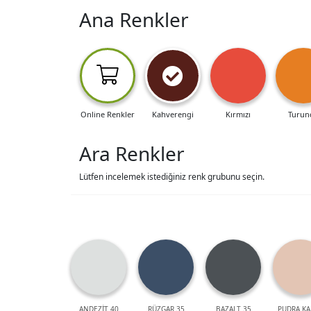
Ana Renkler
Online Renkler
Kahverengi
Kırmızı
Turun
Ara Renkler
Lütfen incelemek istediğiniz renk grubunu seçin.
ANDEZİT 40
RÜZGAR 35
BAZALT 35
PUDRA KA