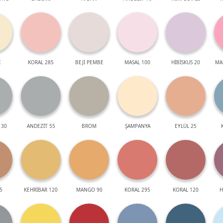
İ
KORAL 285
BEJİ PEMBE
MASAL 100
HİBİSKUS 20
MA
 30
ANDEZİT 55
BROM
ŞAMPANYA
EYLÜL 25
5
KEHRİBAR 120
MANGO 90
KORAL 295
KORAL 120
H