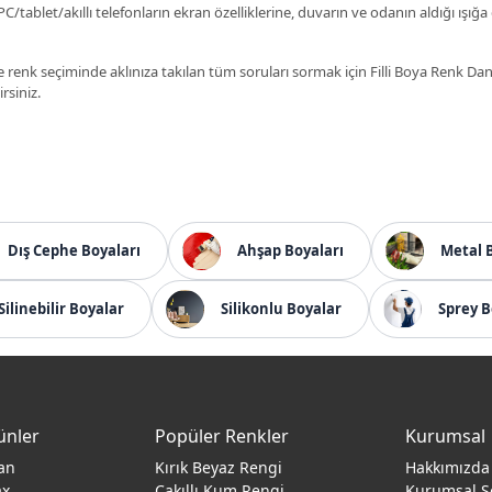
C/tablet/akıllı telefonların ekran özelliklerine, duvarın ve odanın aldığı ışığa
 renk seçiminde aklınıza takılan tüm soruları sormak için Filli Boya Renk D
irsiniz.
Dış Cephe Boyaları
Ahşap Boyaları
Metal 
Silinebilir Boyalar
Silikonlu Boyalar
Sprey B
ünler
Popüler Renkler
Kurumsal
an
Kırık Beyaz Rengi
Hakkımızda
ax
Çakıllı Kum Rengi
Kurumsal S