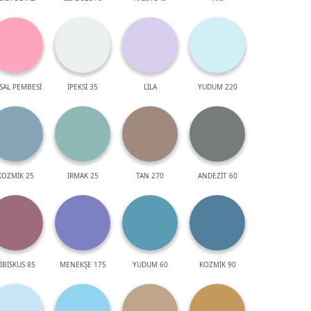
SAL PEMBESİ
İPEKSİ 35
LİLA
YUDUM 220
KOZMİK 25
IRMAK 25
TAN 270
ANDEZİT 60
İBİSKUS 85
MENEKŞE 175
YUDUM 60
KOZMİK 90