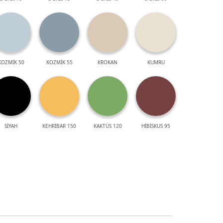
KOZMİK 50
KOZMİK 55
KROKAN
KUMRU
SİYAH
KEHRİBAR 150
KAKTÜS 120
HİBİSKUS 95