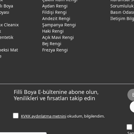
ğlı Boya
Aydan Rengi
Sorumluluk
oyası
Fildişi Rengi
Basın Odas
Andezit Rengi
İletişim Bil
 Cleanix
Şampanya Rengi
k
Haki Rengi
entetik
Açık Mavi Rengi
Bej Rengi
peksi Mat
Frezya Rengi
e
Filli Boya E-bültenine abone olun,
Yenilikleri ve fırsatları takip edin
KVKK aydınlatma metnini
okudum, bilgilendim.
Sana