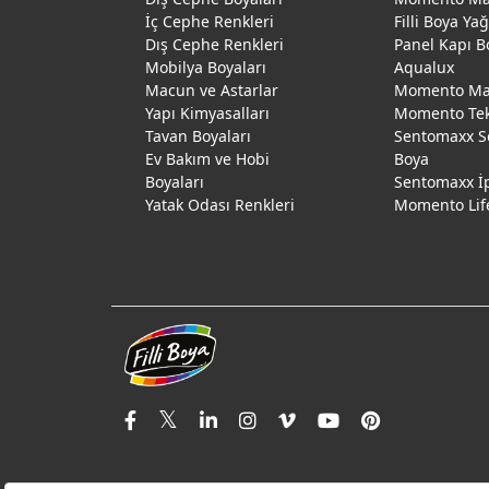
İç Cephe Renkleri
Filli Boya Ya
Dış Cephe Renkleri
Panel Kapı B
Mobilya Boyaları
Aqualux
Macun ve Astarlar
Momento Max
Yapı Kimyasalları
Momento Te
Tavan Boyaları
Sentomaxx S
Ev Bakım ve Hobi
Boya
Boyaları
Sentomaxx İ
Yatak Odası Renkleri
Momento Lif