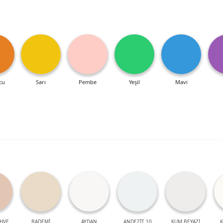
cu
Sarı
Pembe
Yeşil
Mavi
HVE
BADEMİ
AYDAN
ANDEZİT 10
KUM BEYAZI
K