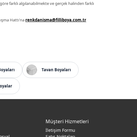
 göre farklı algılanabilmekte ve gerçek halinden farklı
anışma Hattı'na
renkdanisma@filliboya.com.tr
Boyaları
Tavan Boyaları
oyalar
Müşteri Hizmetleri
İletişim Formu
osyal
Satış Noktaları