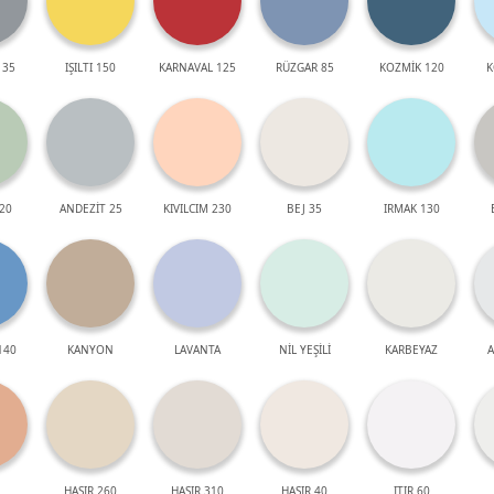
 35
IŞILTI 150
KARNAVAL 125
RÜZGAR 85
KOZMİK 120
K
20
ANDEZİT 25
KIVILCIM 230
BEJ 35
IRMAK 130
140
KANYON
LAVANTA
NİL YEŞİLİ
KARBEYAZ
A
HASIR 260
HASIR 310
HASIR 40
ITIR 60