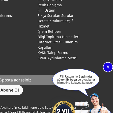
Renk Danışma
ı
Filli Ustam
gilerimiz
Sıkça Sorulan Sorular
Ücretsiz Yalıtım Keşif
Hizmeti
İşlem Rehberi
Bilgi Toplumu Hizmetleri
İnternet Sitesi Kullanım
Koşulları
KVKK Talep Formu
KVKK Aydınlatma Metni
X
Aksi tarafımca bildirilene dek, Betek Boya ve Kimya
yi A.Ş.'nin Filli Boya dahil tüm markaları ile ilgili