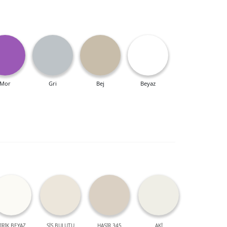
Mor
Gri
Bej
Beyaz
IRIK BEYAZ
SİS BULUTU
HASIR 345
AKİ