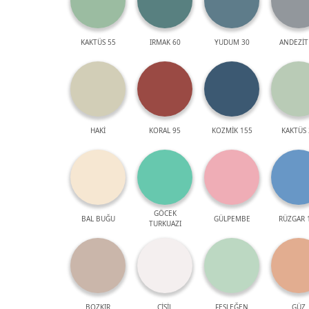
KAKTÜS 55
IRMAK 60
YUDUM 30
ANDEZİT
HAKİ
KORAL 95
KOZMİK 155
KAKTÜS 
GÖCEK
BAL BUĞU
GÜLPEMBE
RÜZGAR 
TURKUAZI
BOZKIR
ÇİSİL
FESLEĞEN
GÜZ