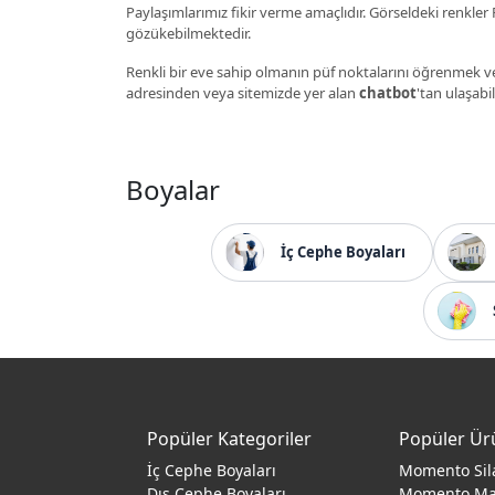
Paylaşımlarımız fikir verme amaçlıdır. Görseldeki renkler P
gözükebilmektedir.
Renkli bir eve sahip olmanın püf noktalarını öğrenmek ve
adresinden veya sitemizde yer alan
chatbot
'tan ulaşabil
Boyalar
İç Cephe Boyaları
Popüler Kategoriler
Popüler Ür
İç Cephe Boyaları
Momento Sil
Dış Cephe Boyaları
Momento M