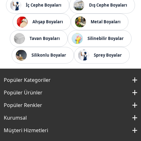
İç Cephe Boyaları
Dış Cephe Boyaları
Ahşap Boyaları
Metal Boyaları
Tavan Boyaları
Silinebilir Boyalar
Silikonlu Boyalar
Sprey Boyalar
Popüler Kategoriler
İç Cephe Boyaları
Popüler Ürünler
Dış Cephe Boyaları
Momento Silan
Popüler Renkler
İç Cephe Renkleri
Momento Max
Kırık Beyaz Rengi
Kurumsal
Dış Cephe Renkleri
Filli Boya Yağlı Boya
Çakıllı Kum Rengi
Hakkımızda
Müşteri Hizmetleri
Mobilya Boyaları
Panel Kapı Boyası
Aydan Rengi
Kurumsal Sosyal Sorumluluk
Macun ve Astarlar
İletişim Formu