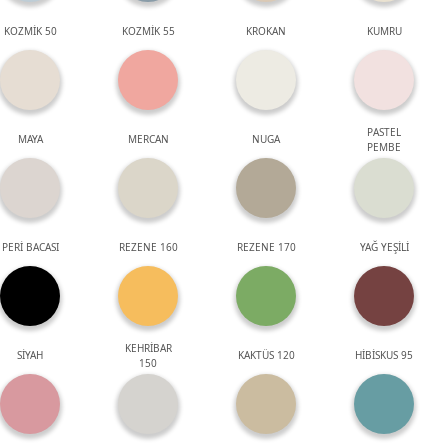
KOZMİK 50
KOZMİK 55
KROKAN
KUMRU
PASTEL
MAYA
MERCAN
NUGA
PEMBE
PERİ BACASI
REZENE 160
REZENE 170
YAĞ YEŞİLİ
KEHRİBAR
SİYAH
KAKTÜS 120
HİBİSKUS 95
150