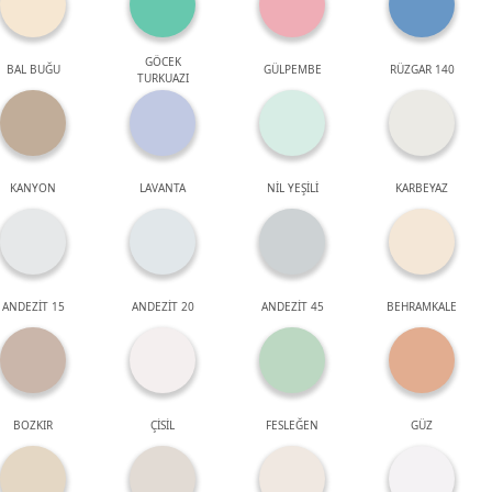
GÖCEK
BAL BUĞU
GÜLPEMBE
RÜZGAR 140
TURKUAZI
KANYON
LAVANTA
NİL YEŞİLİ
KARBEYAZ
ANDEZİT 15
ANDEZİT 20
ANDEZİT 45
BEHRAMKALE
BOZKIR
ÇİSİL
FESLEĞEN
GÜZ