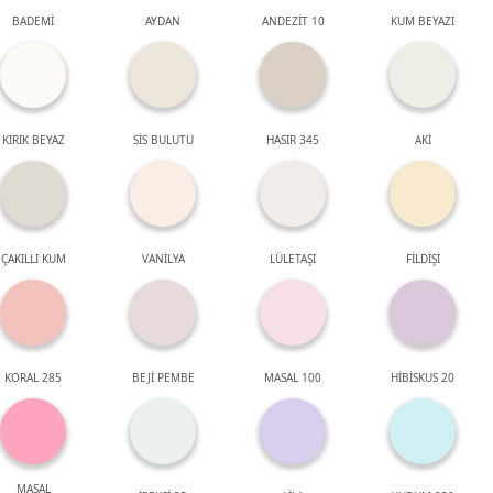
BADEMİ
AYDAN
ANDEZİT 10
KUM BEYAZI
KIRIK BEYAZ
SİS BULUTU
HASIR 345
AKİ
ÇAKILLI KUM
VANİLYA
LÜLETAŞI
FİLDİŞİ
KORAL 285
BEJİ PEMBE
MASAL 100
HİBİSKUS 20
MASAL