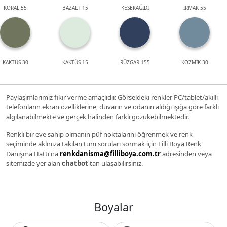
KORAL 55
BAZALT 15
KESEKAĞIDI
IRMAK 55
KAKTÜS 30
KAKTÜS 15
RÜZGAR 155
KOZMİK 30
Paylaşımlarımız fikir verme amaçlıdır. Görseldeki renkler PC/tablet/akıllı
telefonların ekran özelliklerine, duvarın ve odanın aldığı ışığa göre farklı
algılanabilmekte ve gerçek halinden farklı gözükebilmektedir.
Renkli bir eve sahip olmanın püf noktalarını öğrenmek ve renk
seçiminde aklınıza takılan tüm soruları sormak için Filli Boya Renk
Danışma Hattı'na
renkdanisma@filliboya.com.tr
adresinden veya
sitemizde yer alan
chatbot
'tan ulaşabilirsiniz.
Boyalar