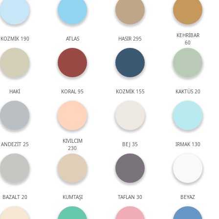
KEHRİBAR
KOZMİK 190
ATLAS
HASIR 295
60
HAKİ
KORAL 95
KOZMİK 155
KAKTÜS 20
KIVILCIM
ANDEZİT 25
BEJ 35
IRMAK 130
230
BAZALT 20
KUMTAŞI
TAFLAN 30
BEYAZ