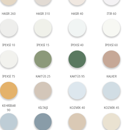
HASIR 260
HASIR 310
HASIR 40
ITIR 60
İPEKSİ 10
İPEKSİ 15
İPEKSİ 40
İPEKSİ 60
İPEKSİ 75
KAKTÜS 25
KAKTÜS 95
KALKER
KEHRİBAR
KİLTAŞI
KOZMİK 40
KOZMİK 45
90