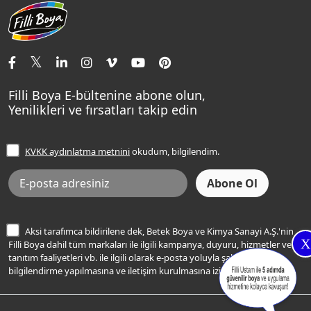
Aqualux
Fildişi Rengi
Basın Odası
Yapı Kimyasalları
Satış Noktaları
Momento Max Cleanix
Andezit Rengi
İletişim Bilgilerimiz
Tavan Boyaları
Renk Danışma
Momento Tek
Şampanya Rengi
Ev Bakım ve Hobi Boyaları
Filli Ustam
Sentomaxx Sentetik Boya
Haki Rengi
Yatak Odası Renkleri
Sıkça Sorulan Sorular
Sentomaxx İpeksi Mat
Filli Boya E-bültenine abone olun,
Açık Mavi Rengi
Yenilikleri ve fırsatları takip edin
Ücretsiz Yalıtım Keşif Hizmeti
Momento Life
Bej Rengi
İşlem Rehberi
Frezya Rengi
KVKK aydınlatma metnini
okudum, bilgilendim.
Bilgi Toplumu Hizmetleri
İnternet Sitesi Kullanım Koşulları
KVKK Talep Formu
KVKK Aydınlatma Metni
Aksi tarafımca bildirilene dek, Betek Boya ve Kimya Sanayi A.Ş.'nin
X
Filli Boya dahil tüm markaları ile ilgili kampanya, duyuru, hizmetler ve
tanıtım faaliyetleri vb. ile ilgili olarak e-posta yoluyla şahsıma
bilgilendirme yapılmasına ve iletişim kurulmasına izin veriyorum.