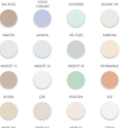
GÖCEK
BAL BUĞU
GÜLPEMBE
RÜZGAR 140
TURKUAZI
KANYON
LAVANTA
NİL YEŞİLİ
KARBEYAZ
ANDEZİT 15
ANDEZİT 20
ANDEZİT 45
BEHRAMKALE
BOZKIR
ÇİSİL
FESLEĞEN
GÜZ
HASIR 260
HASIR 310
HASIR 40
ITIR 60