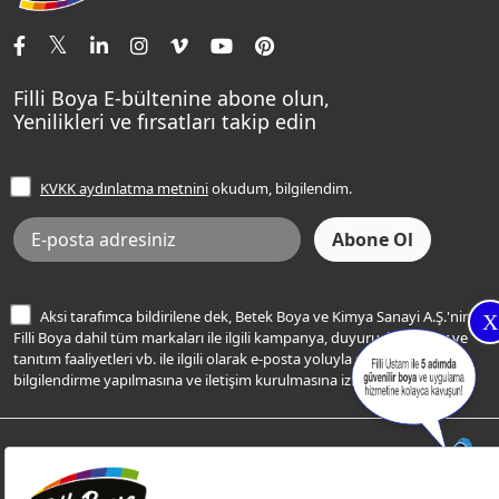
İletişim Bilgilerimiz
Tavan Boyaları
Renk Danışma
Momento Tek
Şampanya Rengi
Ev Bakım ve Hobi Boyaları
Filli Ustam
Sentomaxx Sentetik Boya
Haki Rengi
Yatak Odası Renkleri
Sıkça Sorulan Sorular
Sentomaxx İpeksi Mat
Filli Boya E-bültenine abone olun,
Açık Mavi Rengi
Yenilikleri ve fırsatları takip edin
Ücretsiz Yalıtım Keşif Hizmeti
Momento Life
Bej Rengi
İşlem Rehberi
Frezya Rengi
KVKK aydınlatma metnini
okudum, bilgilendim.
Bilgi Toplumu Hizmetleri
İnternet Sitesi Kullanım Koşulları
KVKK Talep Formu
KVKK Aydınlatma Metni
Aksi tarafımca bildirilene dek, Betek Boya ve Kimya Sanayi A.Ş.'nin
X
Filli Boya dahil tüm markaları ile ilgili kampanya, duyuru, hizmetler ve
tanıtım faaliyetleri vb. ile ilgili olarak e-posta yoluyla şahsıma
bilgilendirme yapılmasına ve iletişim kurulmasına izin veriyorum.
© Filli Boya 2026. Tüm Hakları Saklıdır.