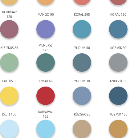
KEHRİBAR
MANGO 90
KORAL 295
KORAL 120
120
MENEKŞE
HİBİSKUS 85
YUDUM 60
KOZMİK 90
175
KAKTÜS 55
IRMAK 60
YUDUM 30
ANDEZİT 35
KARNAVAL
IŞILTI 150
RÜZGAR 85
KOZMİK 120
125