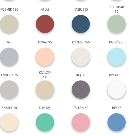
KEHRİBAR
KOZMİK 190
ATLAS
HASIR 295
60
HAKİ
KORAL 95
KOZMİK 155
KAKTÜS 20
KIVILCIM
ANDEZİT 25
BEJ 35
IRMAK 130
230
BAZALT 20
KUMTAŞI
TAFLAN 30
BEYAZ