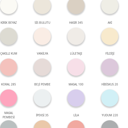
KIRIK BEYAZ
SİS BULUTU
HASIR 345
AKİ
ÇAKILLI KUM
VANİLYA
LÜLETAŞI
FİLDİŞİ
KORAL 285
BEJİ PEMBE
MASAL 100
HİBİSKUS 20
MASAL
İPEKSİ 35
LİLA
YUDUM 220
PEMBESİ