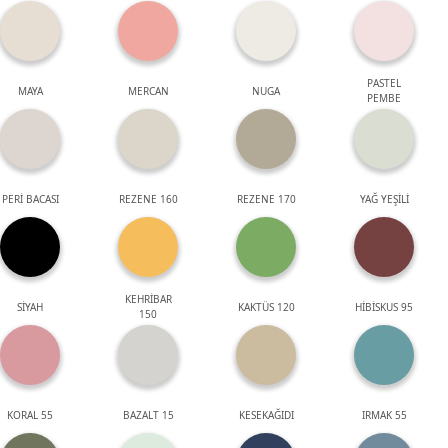
PASTEL
MAYA
MERCAN
NUGA
PEMBE
PERİ BACASI
REZENE 160
REZENE 170
YAĞ YEŞİLİ
KEHRİBAR
SİYAH
KAKTÜS 120
HİBİSKUS 95
150
KORAL 55
BAZALT 15
KESEKAĞIDI
IRMAK 55