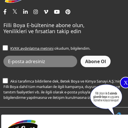
İletişim Bilgilerimiz
Tavan Boyaları
Renk Danışma
Momento Tek
Şampanya Rengi
Ev Bakım ve Hobi Boyaları
Filli Ustam
Sentomaxx Sentetik Boya
Haki Rengi
Yatak Odası Renkleri
Sıkça Sorulan Sorular
Sentomaxx İpeksi Mat
Filli Boya E-bültenine abone olun,
Açık Mavi Rengi
Yenilikleri ve fırsatları takip edin
Ücretsiz Yalıtım Keşif Hizmeti
Momento Life
Bej Rengi
İşlem Rehberi
Frezya Rengi
KVKK aydınlatma metnini
okudum, bilgilendim.
Bilgi Toplumu Hizmetleri
İnternet Sitesi Kullanım Koşulları
KVKK Talep Formu
KVKK Aydınlatma Metni
Aksi tarafımca bildirilene dek, Betek Boya ve Kimya Sanayi A.Ş.'nin
X
Filli Boya dahil tüm markaları ile ilgili kampanya, duyuru, hizmetler ve
tanıtım faaliyetleri vb. ile ilgili olarak e-posta yoluyla şahsıma
bilgilendirme yapılmasına ve iletişim kurulmasına izin veriyorum.
© Filli Boya 2026. Tüm Hakları Saklıdır.