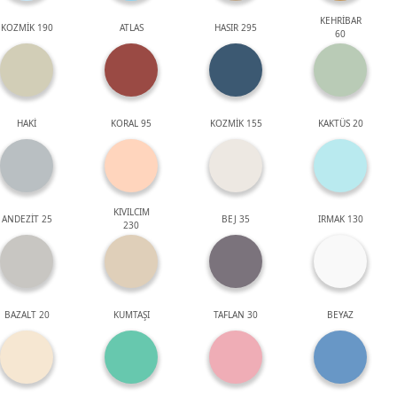
KEHRİBAR
KOZMİK 190
ATLAS
HASIR 295
60
HAKİ
KORAL 95
KOZMİK 155
KAKTÜS 20
KIVILCIM
ANDEZİT 25
BEJ 35
IRMAK 130
230
BAZALT 20
KUMTAŞI
TAFLAN 30
BEYAZ