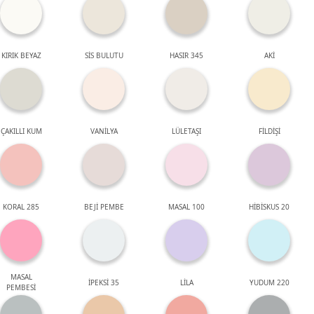
KIRIK BEYAZ
SİS BULUTU
HASIR 345
AKİ
ÇAKILLI KUM
VANİLYA
LÜLETAŞI
FİLDİŞİ
KORAL 285
BEJİ PEMBE
MASAL 100
HİBİSKUS 20
MASAL
İPEKSİ 35
LİLA
YUDUM 220
PEMBESİ