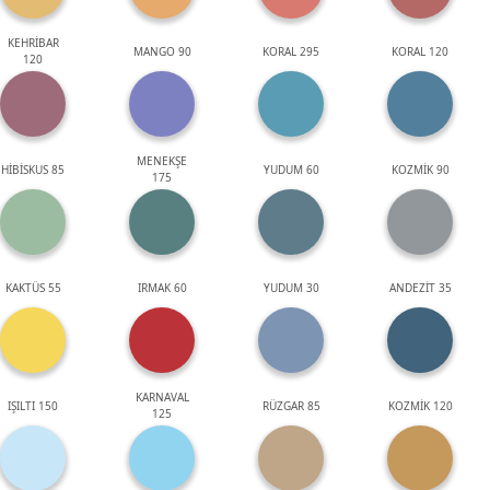
KEHRİBAR
MANGO 90
KORAL 295
KORAL 120
120
MENEKŞE
HİBİSKUS 85
YUDUM 60
KOZMİK 90
175
KAKTÜS 55
IRMAK 60
YUDUM 30
ANDEZİT 35
KARNAVAL
IŞILTI 150
RÜZGAR 85
KOZMİK 120
125