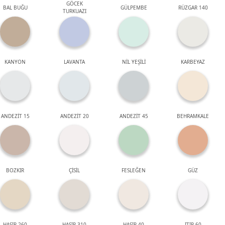
GÖCEK
BAL BUĞU
GÜLPEMBE
RÜZGAR 140
TURKUAZI
KANYON
LAVANTA
NİL YEŞİLİ
KARBEYAZ
ANDEZİT 15
ANDEZİT 20
ANDEZİT 45
BEHRAMKALE
BOZKIR
ÇİSİL
FESLEĞEN
GÜZ
HASIR 260
HASIR 310
HASIR 40
ITIR 60