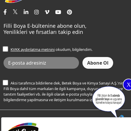
İletişim Bilgilerimiz
Tavan Boyaları
Renk Danışma
Momento Tek
Şampanya Rengi
Ev Bakım ve Hobi Boyaları
Filli Ustam
Sentomaxx Sentetik Boya
Haki Rengi
Yatak Odası Renkleri
Sıkça Sorulan Sorular
Sentomaxx İpeksi Mat
Filli Boya E-bültenine abone olun,
Açık Mavi Rengi
Yenilikleri ve fırsatları takip edin
Ücretsiz Yalıtım Keşif Hizmeti
Momento Life
Bej Rengi
İşlem Rehberi
Frezya Rengi
KVKK aydınlatma metnini
okudum, bilgilendim.
Bilgi Toplumu Hizmetleri
İnternet Sitesi Kullanım Koşulları
KVKK Talep Formu
KVKK Aydınlatma Metni
Aksi tarafımca bildirilene dek, Betek Boya ve Kimya Sanayi A.Ş.'nin
X
Filli Boya dahil tüm markaları ile ilgili kampanya, duyuru, hizmetler ve
tanıtım faaliyetleri vb. ile ilgili olarak e-posta yoluyla şahsıma
bilgilendirme yapılmasına ve iletişim kurulmasına izin veriyorum.
© Filli Boya 2026. Tüm Hakları Saklıdır.