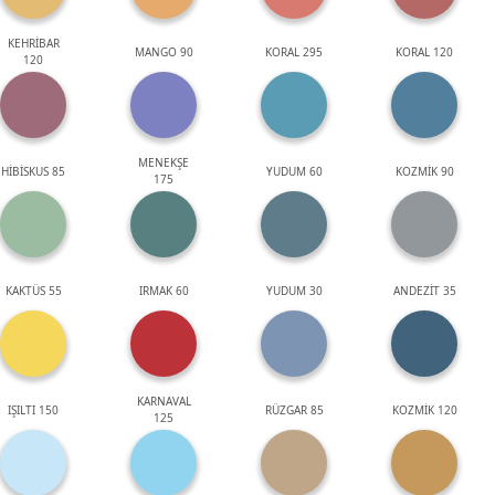
KEHRİBAR
MANGO 90
KORAL 295
KORAL 120
120
MENEKŞE
HİBİSKUS 85
YUDUM 60
KOZMİK 90
175
KAKTÜS 55
IRMAK 60
YUDUM 30
ANDEZİT 35
KARNAVAL
IŞILTI 150
RÜZGAR 85
KOZMİK 120
125