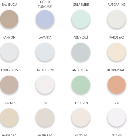
GÖCEK
BAL BUĞU
GÜLPEMBE
RÜZGAR 140
TURKUAZI
KANYON
LAVANTA
NİL YEŞİLİ
KARBEYAZ
ANDEZİT 15
ANDEZİT 20
ANDEZİT 45
BEHRAMKALE
BOZKIR
ÇİSİL
FESLEĞEN
GÜZ
HASIR 260
HASIR 310
HASIR 40
ITIR 60