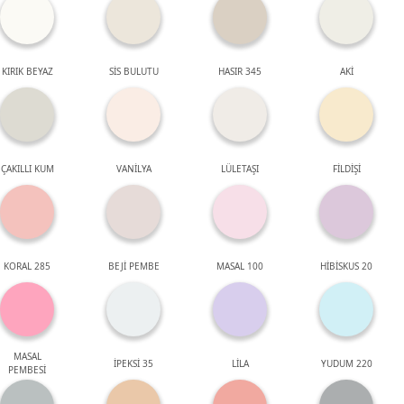
KIRIK BEYAZ
SİS BULUTU
HASIR 345
AKİ
ÇAKILLI KUM
VANİLYA
LÜLETAŞI
FİLDİŞİ
KORAL 285
BEJİ PEMBE
MASAL 100
HİBİSKUS 20
MASAL
İPEKSİ 35
LİLA
YUDUM 220
PEMBESİ