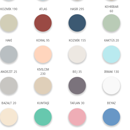
KEHRİBAR
KOZMİK 190
ATLAS
HASIR 295
60
HAKİ
KORAL 95
KOZMİK 155
KAKTÜS 20
KIVILCIM
ANDEZİT 25
BEJ 35
IRMAK 130
230
BAZALT 20
KUMTAŞI
TAFLAN 30
BEYAZ