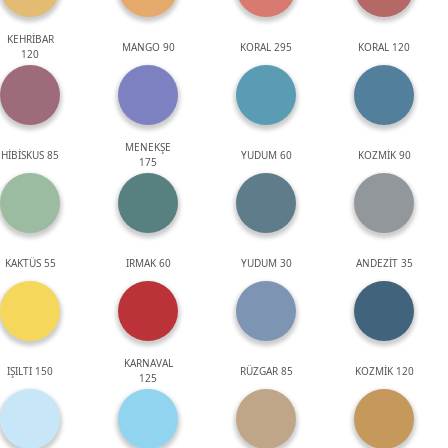
KEHRİBAR
MANGO 90
KORAL 295
KORAL 120
120
MENEKŞE
HİBİSKUS 85
YUDUM 60
KOZMİK 90
175
KAKTÜS 55
IRMAK 60
YUDUM 30
ANDEZİT 35
KARNAVAL
IŞILTI 150
RÜZGAR 85
KOZMİK 120
125