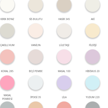
KIRIK BEYAZ
SİS BULUTU
HASIR 345
AKİ
ÇAKILLI KUM
VANİLYA
LÜLETAŞI
FİLDİŞİ
KORAL 285
BEJİ PEMBE
MASAL 100
HİBİSKUS 20
MASAL
İPEKSİ 35
LİLA
YUDUM 220
PEMBESİ