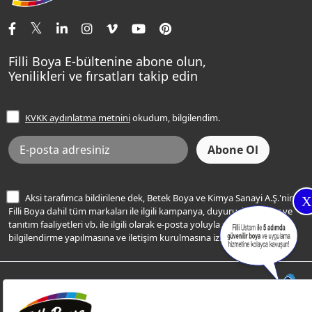
İletişim Bilgilerimiz
Tavan Boyaları
Renk Danışma
Momento Tek
Şampanya Rengi
Ev Bakım ve Hobi Boyaları
Filli Ustam
Sentomaxx Sentetik Boya
Haki Rengi
Yatak Odası Renkleri
Sıkça Sorulan Sorular
Sentomaxx İpeksi Mat
Filli Boya E-bültenine abone olun,
Açık Mavi Rengi
Yenilikleri ve fırsatları takip edin
Ücretsiz Yalıtım Keşif Hizmeti
Momento Life
Bej Rengi
İşlem Rehberi
Frezya Rengi
KVKK aydınlatma metnini
okudum, bilgilendim.
Bilgi Toplumu Hizmetleri
İnternet Sitesi Kullanım Koşulları
KVKK Talep Formu
KVKK Aydınlatma Metni
Aksi tarafımca bildirilene dek, Betek Boya ve Kimya Sanayi A.Ş.'nin
X
Filli Boya dahil tüm markaları ile ilgili kampanya, duyuru, hizmetler ve
tanıtım faaliyetleri vb. ile ilgili olarak e-posta yoluyla şahsıma
bilgilendirme yapılmasına ve iletişim kurulmasına izin veriyorum.
© Filli Boya 2026. Tüm Hakları Saklıdır.