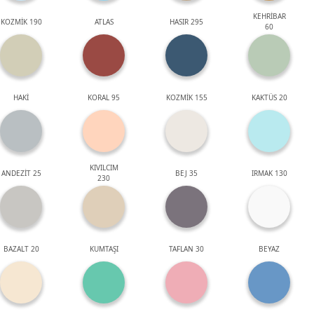
KEHRİBAR
KOZMİK 190
ATLAS
HASIR 295
60
HAKİ
KORAL 95
KOZMİK 155
KAKTÜS 20
KIVILCIM
ANDEZİT 25
BEJ 35
IRMAK 130
230
BAZALT 20
KUMTAŞI
TAFLAN 30
BEYAZ