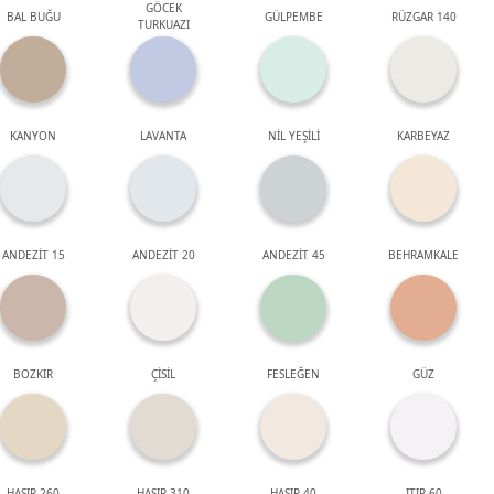
GÖCEK
BAL BUĞU
GÜLPEMBE
RÜZGAR 140
TURKUAZI
KANYON
LAVANTA
NİL YEŞİLİ
KARBEYAZ
ANDEZİT 15
ANDEZİT 20
ANDEZİT 45
BEHRAMKALE
BOZKIR
ÇİSİL
FESLEĞEN
GÜZ
HASIR 260
HASIR 310
HASIR 40
ITIR 60