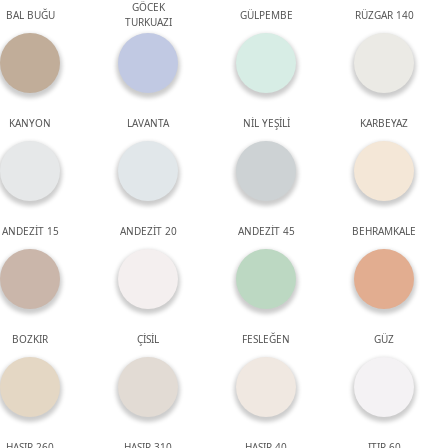
GÖCEK
BAL BUĞU
GÜLPEMBE
RÜZGAR 140
TURKUAZI
KANYON
LAVANTA
NİL YEŞİLİ
KARBEYAZ
ANDEZİT 15
ANDEZİT 20
ANDEZİT 45
BEHRAMKALE
BOZKIR
ÇİSİL
FESLEĞEN
GÜZ
HASIR 260
HASIR 310
HASIR 40
ITIR 60