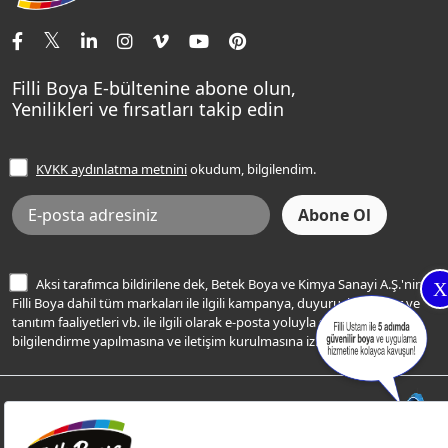
İletişim Bilgilerimiz
Tavan Boyaları
Renk Danışma
Momento Tek
Şampanya Rengi
Ev Bakım ve Hobi Boyaları
Filli Ustam
Sentomaxx Sentetik Boya
Haki Rengi
Yatak Odası Renkleri
Sıkça Sorulan Sorular
Sentomaxx İpeksi Mat
Filli Boya E-bültenine abone olun,
Açık Mavi Rengi
Yenilikleri ve fırsatları takip edin
Ücretsiz Yalıtım Keşif Hizmeti
Momento Life
Bej Rengi
İşlem Rehberi
Frezya Rengi
KVKK aydınlatma metnini
okudum, bilgilendim.
Bilgi Toplumu Hizmetleri
İnternet Sitesi Kullanım Koşulları
KVKK Talep Formu
KVKK Aydınlatma Metni
Aksi tarafımca bildirilene dek, Betek Boya ve Kimya Sanayi A.Ş.'nin
X
Filli Boya dahil tüm markaları ile ilgili kampanya, duyuru, hizmetler ve
tanıtım faaliyetleri vb. ile ilgili olarak e-posta yoluyla şahsıma
bilgilendirme yapılmasına ve iletişim kurulmasına izin veriyorum.
© Filli Boya 2026. Tüm Hakları Saklıdır.