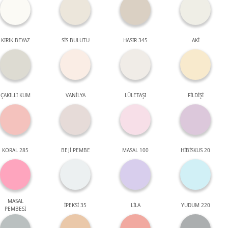
KIRIK BEYAZ
SİS BULUTU
HASIR 345
AKİ
ÇAKILLI KUM
VANİLYA
LÜLETAŞI
FİLDİŞİ
KORAL 285
BEJİ PEMBE
MASAL 100
HİBİSKUS 20
MASAL
İPEKSİ 35
LİLA
YUDUM 220
PEMBESİ