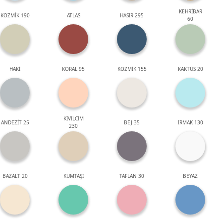
KEHRİBAR
KOZMİK 190
ATLAS
HASIR 295
60
HAKİ
KORAL 95
KOZMİK 155
KAKTÜS 20
KIVILCIM
ANDEZİT 25
BEJ 35
IRMAK 130
230
BAZALT 20
KUMTAŞI
TAFLAN 30
BEYAZ