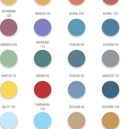
KEHRİBAR
MANGO 90
KORAL 295
KORAL 120
120
MENEKŞE
HİBİSKUS 85
YUDUM 60
KOZMİK 90
175
KAKTÜS 55
IRMAK 60
YUDUM 30
ANDEZİT 35
KARNAVAL
IŞILTI 150
RÜZGAR 85
KOZMİK 120
125