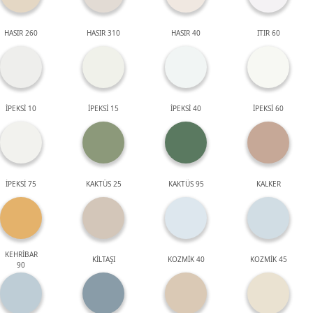
HASIR 260
HASIR 310
HASIR 40
ITIR 60
İPEKSİ 10
İPEKSİ 15
İPEKSİ 40
İPEKSİ 60
İPEKSİ 75
KAKTÜS 25
KAKTÜS 95
KALKER
KEHRİBAR
KİLTAŞI
KOZMİK 40
KOZMİK 45
90