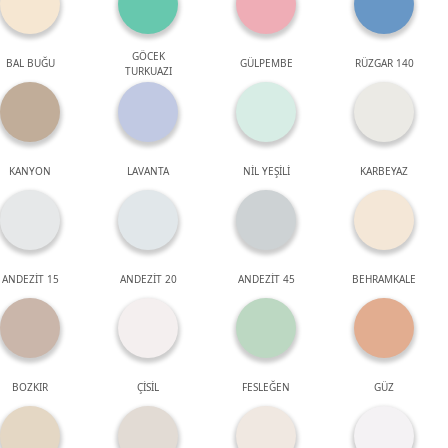
GÖCEK
BAL BUĞU
GÜLPEMBE
RÜZGAR 140
TURKUAZI
KANYON
LAVANTA
NİL YEŞİLİ
KARBEYAZ
ANDEZİT 15
ANDEZİT 20
ANDEZİT 45
BEHRAMKALE
BOZKIR
ÇİSİL
FESLEĞEN
GÜZ