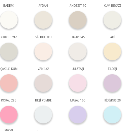
BADEMİ
AYDAN
ANDEZİT 10
KUM BEYAZI
KIRIK BEYAZ
SİS BULUTU
HASIR 345
AKİ
ÇAKILLI KUM
VANİLYA
LÜLETAŞI
FİLDİŞİ
KORAL 285
BEJİ PEMBE
MASAL 100
HİBİSKUS 20
MASAL