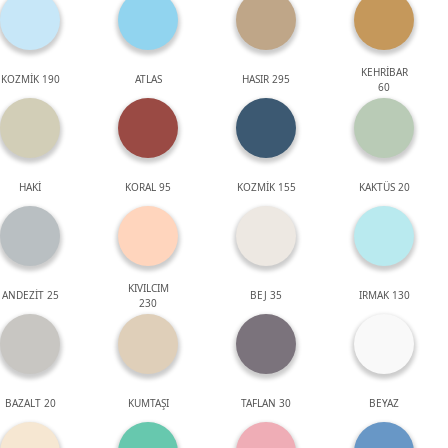
KEHRİBAR
KOZMİK 190
ATLAS
HASIR 295
60
HAKİ
KORAL 95
KOZMİK 155
KAKTÜS 20
KIVILCIM
ANDEZİT 25
BEJ 35
IRMAK 130
230
BAZALT 20
KUMTAŞI
TAFLAN 30
BEYAZ