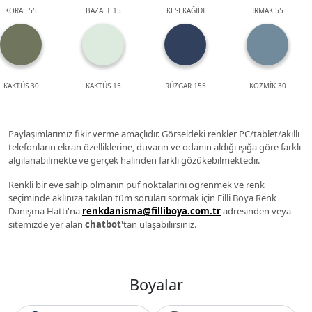
KORAL 55
BAZALT 15
KESEKAĞIDI
IRMAK 55
KAKTÜS 30
KAKTÜS 15
RÜZGAR 155
KOZMİK 30
Paylaşımlarımız fikir verme amaçlıdır. Görseldeki renkler PC/tablet/akıllı
telefonların ekran özelliklerine, duvarın ve odanın aldığı ışığa göre farklı
algılanabilmekte ve gerçek halinden farklı gözükebilmektedir.
Renkli bir eve sahip olmanın püf noktalarını öğrenmek ve renk
seçiminde aklınıza takılan tüm soruları sormak için Filli Boya Renk
Danışma Hattı'na
renkdanisma@filliboya.com.tr
adresinden veya
sitemizde yer alan
chatbot
'tan ulaşabilirsiniz.
Boyalar