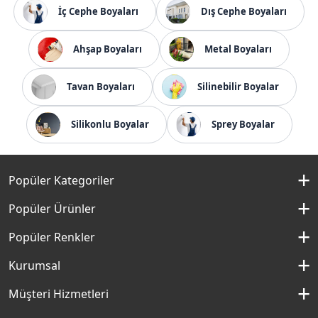
İç Cephe Boyaları
Dış Cephe Boyaları
Ahşap Boyaları
Metal Boyaları
Tavan Boyaları
Silinebilir Boyalar
Silikonlu Boyalar
Sprey Boyalar
Popüler Kategoriler
İç Cephe Boyaları
Popüler Ürünler
Dış Cephe Boyaları
Momento Silan
Popüler Renkler
İç Cephe Renkleri
Momento Max
Kırık Beyaz Rengi
Kurumsal
Dış Cephe Renkleri
Filli Boya Yağlı Boya
Çakıllı Kum Rengi
Hakkımızda
Müşteri Hizmetleri
Mobilya Boyaları
Panel Kapı Boyası
Aydan Rengi
Kurumsal Sosyal Sorumluluk
Macun ve Astarlar
İletişim Formu