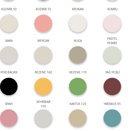
KOZMİK 50
KOZMİK 55
KROKAN
KUMRU
PASTEL
MAYA
MERCAN
NUGA
PEMBE
PERİ BACASI
REZENE 160
REZENE 170
YAĞ YEŞİLİ
KEHRİBAR
SİYAH
KAKTÜS 120
HİBİSKUS 95
150