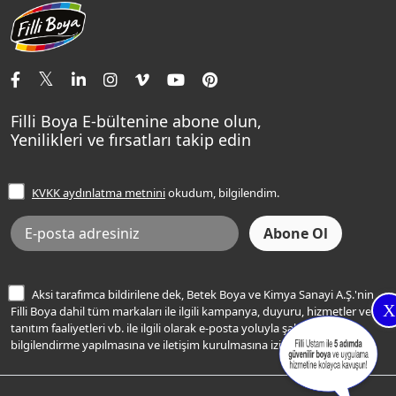
Aqualux
Fildişi Rengi
Basın Odası
Yapı Kimyasalları
Satış Noktaları
Momento Max Cleanix
Andezit Rengi
İletişim Bilgilerimiz
Tavan Boyaları
Renk Danışma
Momento Tek
Şampanya Rengi
Ev Bakım ve Hobi Boyaları
Filli Ustam
Sentomaxx Sentetik Boya
Haki Rengi
Yatak Odası Renkleri
Sıkça Sorulan Sorular
Sentomaxx İpeksi Mat
Filli Boya E-bültenine abone olun,
Açık Mavi Rengi
Yenilikleri ve fırsatları takip edin
Ücretsiz Yalıtım Keşif Hizmeti
Momento Life
Bej Rengi
İşlem Rehberi
Frezya Rengi
KVKK aydınlatma metnini
okudum, bilgilendim.
Bilgi Toplumu Hizmetleri
İnternet Sitesi Kullanım Koşulları
KVKK Talep Formu
KVKK Aydınlatma Metni
Aksi tarafımca bildirilene dek, Betek Boya ve Kimya Sanayi A.Ş.'nin
X
Filli Boya dahil tüm markaları ile ilgili kampanya, duyuru, hizmetler ve
tanıtım faaliyetleri vb. ile ilgili olarak e-posta yoluyla şahsıma
bilgilendirme yapılmasına ve iletişim kurulmasına izin veriyorum.