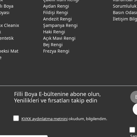
ğlı Boya
Aydan Rengi
Sorumluluk
oyası
Fildişi Rengi
Basın Odas
Andezit Rengi
İletişim Bil
 Cleanix
Şampanya Rengi
k
Haki Rengi
entetik
Açık Mavi Rengi
Bej Rengi
peksi Mat
Frezya Rengi
e
Filli Boya E-bültenine abone olun,
Yenilikleri ve fırsatları takip edin
KVKK aydınlatma metnini
okudum, bilgilendim.
Sana