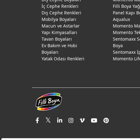
İç Cephe Renkleri
Filli Boya Ya
Dış Cephe Renkleri
Panel Kapı B
Mobilya Boyaları
Aqualux
Macun ve Astarlar
Momento Max
Yapı Kimyasalları
Momento Te
Tavan Boyaları
Sentomaxx S
Ev Bakım ve Hobi
Boya
Boyaları
Sentomaxx İ
Yatak Odası Renkleri
Momento Lif