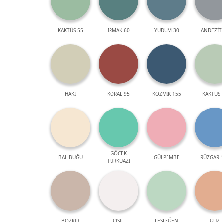
KAKTÜS 55
IRMAK 60
YUDUM 30
ANDEZİT
HAKİ
KORAL 95
KOZMİK 155
KAKTÜS 
GÖCEK
BAL BUĞU
GÜLPEMBE
RÜZGAR 
TURKUAZI
BOZKIR
ÇİSİL
FESLEĞEN
GÜZ