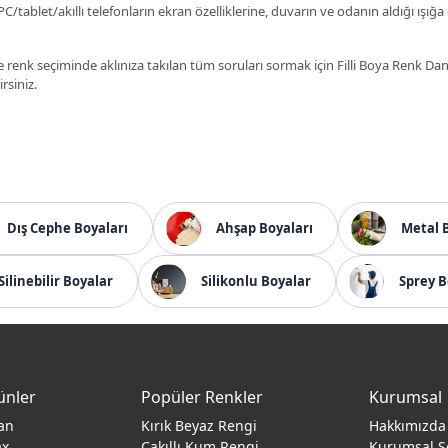
C/tablet/akıllı telefonların ekran özelliklerine, duvarın ve odanın aldığı ışığa
 renk seçiminde aklınıza takılan tüm soruları sormak için Filli Boya Renk D
irsiniz.
Dış Cephe Boyaları
Ahşap Boyaları
Metal 
Silinebilir Boyalar
Silikonlu Boyalar
Sprey B
ünler
Popüler Renkler
Kurumsal
an
Kırık Beyaz Rengi
Hakkımızda
ax
Çakıllı Kum Rengi
Kurumsal S