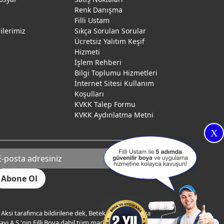
Renk Danışma
ı
Filli Ustam
gilerimiz
Sıkça Sorulan Sorular
Ücretsiz Yalıtım Keşif
Hizmeti
İşlem Rehberi
Bilgi Toplumu Hizmetleri
İnternet Sitesi Kullanım
Koşulları
KVKK Talep Formu
KVKK Aydınlatma Metni
X
Aksi tarafımca bildirilene dek, Betek Boya ve Kimya
yi A.Ş.'nin Filli Boya dahil tüm markaları ile ilgili