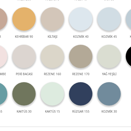
R
KEHRİBAR 90
KİLTAŞI
KOZMİK 40
KOZMİK 45
EMBE
PERİ BACASI
REZENE 160
REZENE 170
YAĞ YEŞİLİ
55
KAKTÜS 30
KAKTÜS 15
RÜZGAR 155
KOZMİK 30