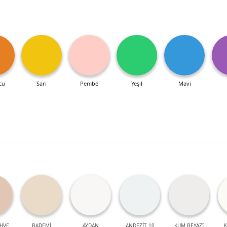
cu
Sarı
Pembe
Yeşil
Mavi
HVE
BADEMİ
AYDAN
ANDEZİT 10
KUM BEYAZI
K