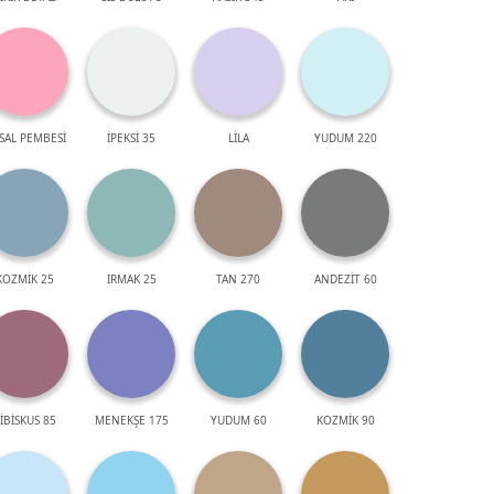
SAL PEMBESİ
İPEKSİ 35
LİLA
YUDUM 220
KOZMİK 25
IRMAK 25
TAN 270
ANDEZİT 60
İBİSKUS 85
MENEKŞE 175
YUDUM 60
KOZMİK 90