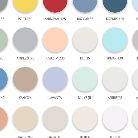
 35
IŞILTI 150
KARNAVAL 125
RÜZGAR 85
KOZMİK 120
K
20
ANDEZİT 25
KIVILCIM 230
BEJ 35
IRMAK 130
140
KANYON
LAVANTA
NİL YEŞİLİ
KARBEYAZ
A
HASIR 260
HASIR 310
HASIR 40
ITIR 60