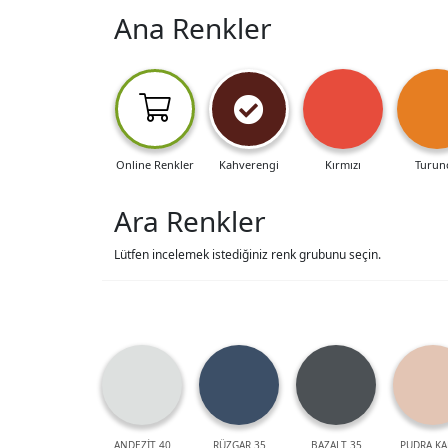
Ana Renkler
Online Renkler
Kahverengi
Kırmızı
Turun
Ara Renkler
Lütfen incelemek istediğiniz renk grubunu seçin.
ANDEZİT 40
RÜZGAR 35
BAZALT 35
PUDRA KA