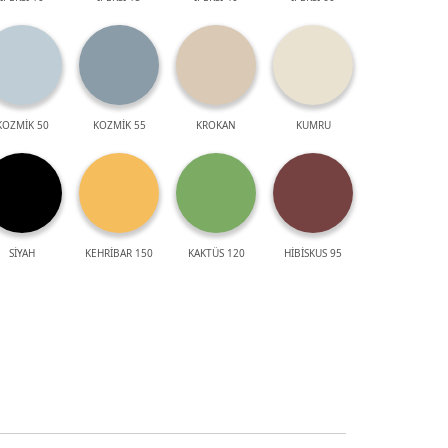
KOZMİK 50
KOZMİK 55
KROKAN
KUMRU
SİYAH
KEHRİBAR 150
KAKTÜS 120
HİBİSKUS 95