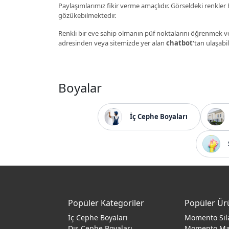
Paylaşımlarımız fikir verme amaçlıdır. Görseldeki renkler P
gözükebilmektedir.
Renkli bir eve sahip olmanın püf noktalarını öğrenmek ve
adresinden veya sitemizde yer alan
chatbot
'tan ulaşabil
Boyalar
İç Cephe Boyaları
Popüler Kategoriler
Popüler Ür
İç Cephe Boyaları
Momento Sil
Dış Cephe Boyaları
Momento M