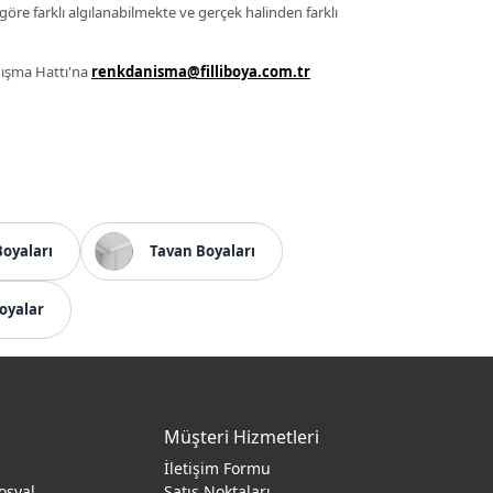
 göre farklı algılanabilmekte ve gerçek halinden farklı
anışma Hattı'na
renkdanisma@filliboya.com.tr
Boyaları
Tavan Boyaları
oyalar
Müşteri Hizmetleri
İletişim Formu
osyal
Satış Noktaları