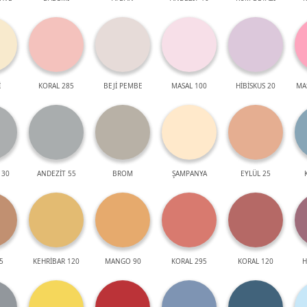
İ
KORAL 285
BEJİ PEMBE
MASAL 100
HİBİSKUS 20
MA
 30
ANDEZİT 55
BROM
ŞAMPANYA
EYLÜL 25
5
KEHRİBAR 120
MANGO 90
KORAL 295
KORAL 120
H