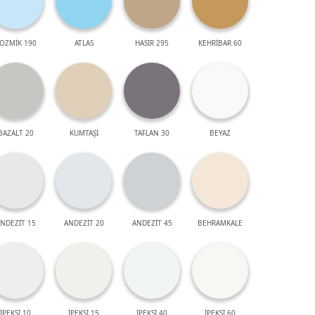
OZMİK 190
ATLAS
HASIR 295
KEHRİBAR 60
BAZALT 20
KUMTAŞI
TAFLAN 30
BEYAZ
NDEZİT 15
ANDEZİT 20
ANDEZİT 45
BEHRAMKALE
İPEKSİ 10
İPEKSİ 15
İPEKSİ 40
İPEKSİ 60