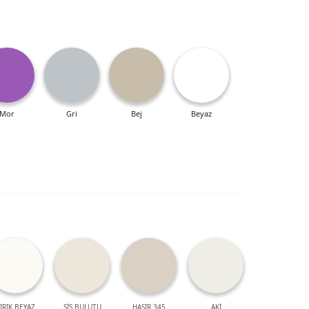
Mor
Gri
Bej
Beyaz
IRIK BEYAZ
SİS BULUTU
HASIR 345
AKİ