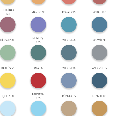
KEHRİBAR
MANGO 90
KORAL 295
KORAL 120
120
MENEKŞE
HİBİSKUS 85
YUDUM 60
KOZMİK 90
175
KAKTÜS 55
IRMAK 60
YUDUM 30
ANDEZİT 35
KARNAVAL
IŞILTI 150
RÜZGAR 85
KOZMİK 120
125