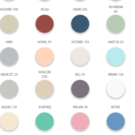
KEHRİBAR
KOZMİK 190
ATLAS
HASIR 295
60
HAKİ
KORAL 95
KOZMİK 155
KAKTÜS 20
KIVILCIM
ANDEZİT 25
BEJ 35
IRMAK 130
230
BAZALT 20
KUMTAŞI
TAFLAN 30
BEYAZ