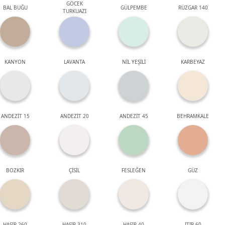
GÖCEK
BAL BUĞU
GÜLPEMBE
RÜZGAR 140
TURKUAZI
KANYON
LAVANTA
NİL YEŞİLİ
KARBEYAZ
ANDEZİT 15
ANDEZİT 20
ANDEZİT 45
BEHRAMKALE
BOZKIR
ÇİSİL
FESLEĞEN
GÜZ
HASIR 260
HASIR 310
HASIR 40
ITIR 60