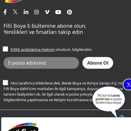
İletişim Bilgilerimiz
Tavan Boyaları
Renk Danışma
Momento Tek
Şampanya Rengi
Ev Bakım ve Hobi Boyaları
Filli Ustam
Sentomaxx Sentetik Boya
Haki Rengi
Yatak Odası Renkleri
Sıkça Sorulan Sorular
Sentomaxx İpeksi Mat
Filli Boya E-bültenine abone olun,
Açık Mavi Rengi
Yenilikleri ve fırsatları takip edin
Ücretsiz Yalıtım Keşif Hizmeti
Momento Life
Bej Rengi
İşlem Rehberi
Frezya Rengi
KVKK aydınlatma metnini
okudum, bilgilendim.
Bilgi Toplumu Hizmetleri
İnternet Sitesi Kullanım Koşulları
KVKK Talep Formu
KVKK Aydınlatma Metni
Aksi tarafımca bildirilene dek, Betek Boya ve Kimya Sanayi A.Ş.'nin
X
Filli Boya dahil tüm markaları ile ilgili kampanya, duyuru, hizmetler ve
tanıtım faaliyetleri vb. ile ilgili olarak e-posta yoluyla şahsıma
bilgilendirme yapılmasına ve iletişim kurulmasına izin veriyorum.
© Filli Boya 2026. Tüm Hakları Saklıdır.