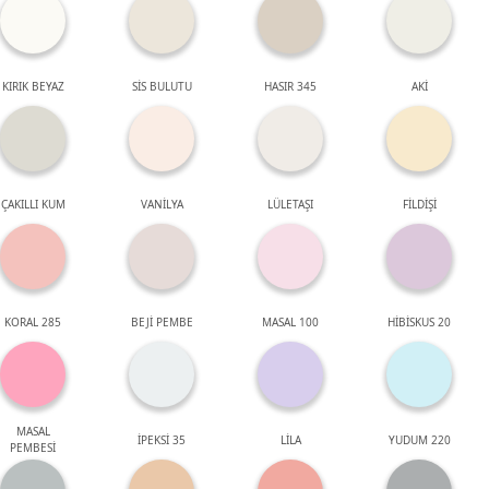
KIRIK BEYAZ
SİS BULUTU
HASIR 345
AKİ
ÇAKILLI KUM
VANİLYA
LÜLETAŞI
FİLDİŞİ
KORAL 285
BEJİ PEMBE
MASAL 100
HİBİSKUS 20
MASAL
İPEKSİ 35
LİLA
YUDUM 220
PEMBESİ