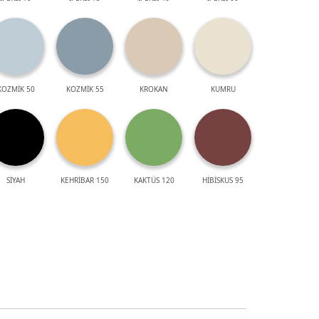
KOZMİK 50
KOZMİK 55
KROKAN
KUMRU
SİYAH
KEHRİBAR 150
KAKTÜS 120
HİBİSKUS 95