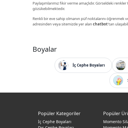
Paylaşımlarımız fikir verme amaçlıdır. Görseldeki renkler P
gözükebilmektedir.
Renkli bir eve sahip olmanın püf noktalarını öğrenmek ve
adresinden veya sitemizde yer alan
chatbot
'tan ulaşabil
Boyalar
İç Cephe Boyaları
Popüler Kategoriler
Popüler Ür
İç Cephe Boyaları
Momento Sil
Dış Cephe Boyaları
Momento M