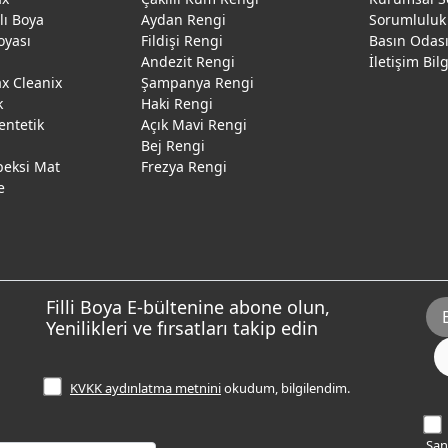
ğlı Boya
Aydan Rengi
Sorumluluk
oyası
Fildişi Rengi
Basın Odas
Andezit Rengi
İletişim Bil
 Cleanix
Şampanya Rengi
k
Haki Rengi
entetik
Açık Mavi Rengi
Bej Rengi
peksi Mat
Frezya Rengi
e
Filli Boya E-bültenine abone olun,
Yenilikleri ve fırsatları takip edin
KVKK aydınlatma metnini
okudum, bilgilendim.
Sana