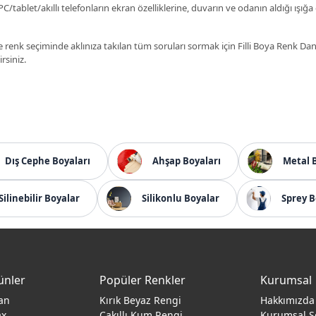
C/tablet/akıllı telefonların ekran özelliklerine, duvarın ve odanın aldığı ışığa
 renk seçiminde aklınıza takılan tüm soruları sormak için Filli Boya Renk D
irsiniz.
Dış Cephe Boyaları
Ahşap Boyaları
Metal 
Silinebilir Boyalar
Silikonlu Boyalar
Sprey B
ünler
Popüler Renkler
Kurumsal
an
Kırık Beyaz Rengi
Hakkımızda
ax
Çakıllı Kum Rengi
Kurumsal S