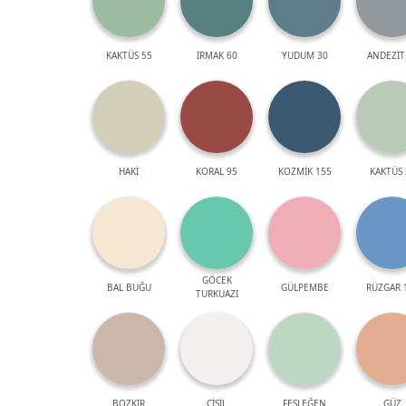
KAKTÜS 55
IRMAK 60
YUDUM 30
ANDEZİT
HAKİ
KORAL 95
KOZMİK 155
KAKTÜS 
GÖCEK
BAL BUĞU
GÜLPEMBE
RÜZGAR 
TURKUAZI
BOZKIR
ÇİSİL
FESLEĞEN
GÜZ