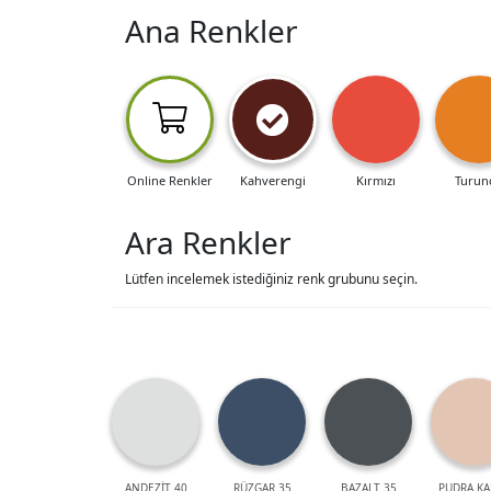
Ana Renkler
Online Renkler
Kahverengi
Kırmızı
Turun
Ara Renkler
Lütfen incelemek istediğiniz renk grubunu seçin.
ANDEZİT 40
RÜZGAR 35
BAZALT 35
PUDRA KA