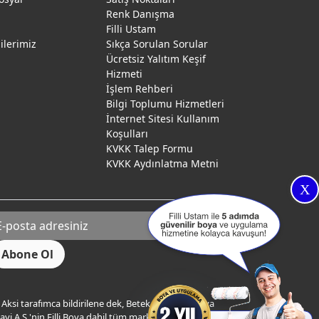
Renk Danışma
ı
Filli Ustam
gilerimiz
Sıkça Sorulan Sorular
Ücretsiz Yalıtım Keşif
Hizmeti
İşlem Rehberi
Bilgi Toplumu Hizmetleri
İnternet Sitesi Kullanım
Koşulları
KVKK Talep Formu
KVKK Aydınlatma Metni
X
Aksi tarafımca bildirilene dek, Betek Boya ve Kimya
yi A.Ş.'nin Filli Boya dahil tüm markaları ile ilgili