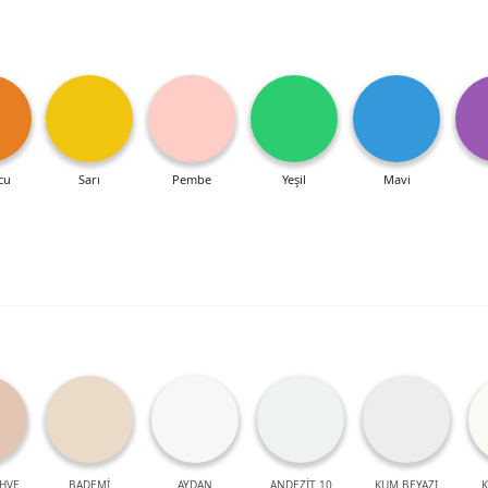
cu
Sarı
Pembe
Yeşil
Mavi
HVE
BADEMİ
AYDAN
ANDEZİT 10
KUM BEYAZI
K