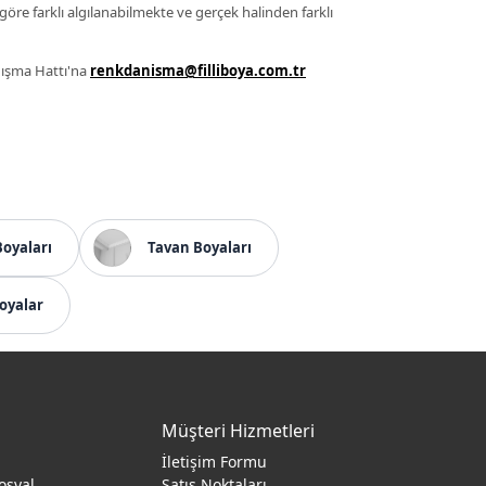
 göre farklı algılanabilmekte ve gerçek halinden farklı
anışma Hattı'na
renkdanisma@filliboya.com.tr
Boyaları
Tavan Boyaları
oyalar
Müşteri Hizmetleri
İletişim Formu
osyal
Satış Noktaları