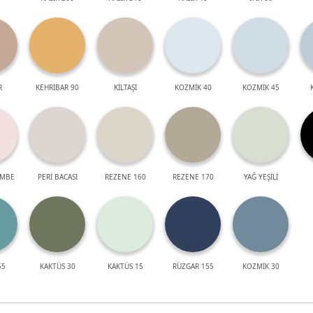
R
KEHRİBAR 90
KİLTAŞI
KOZMİK 40
KOZMİK 45
EMBE
PERİ BACASI
REZENE 160
REZENE 170
YAĞ YEŞİLİ
55
KAKTÜS 30
KAKTÜS 15
RÜZGAR 155
KOZMİK 30