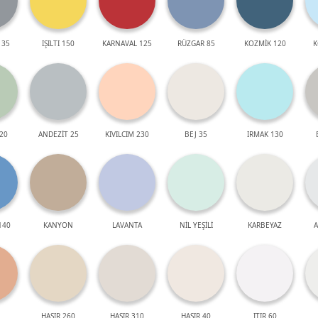
 35
IŞILTI 150
KARNAVAL 125
RÜZGAR 85
KOZMİK 120
K
20
ANDEZİT 25
KIVILCIM 230
BEJ 35
IRMAK 130
140
KANYON
LAVANTA
NİL YEŞİLİ
KARBEYAZ
A
HASIR 260
HASIR 310
HASIR 40
ITIR 60