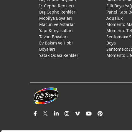
İç Cephe Renkleri
Filli Boya Ya
Dış Cephe Renkleri
Panel Kapı B
Mobilya Boyaları
Aqualux
Macun ve Astarlar
Momento Max
Yapı Kimyasalları
Momento Te
Tavan Boyaları
Sentomaxx S
Ev Bakım ve Hobi
Boya
Boyaları
Sentomaxx İ
Yatak Odası Renkleri
Momento Lif