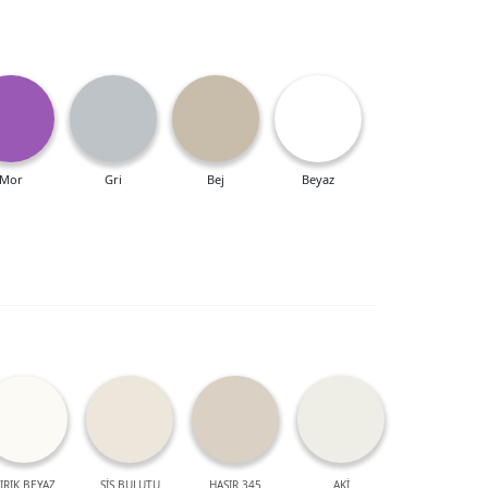
Mor
Gri
Bej
Beyaz
IRIK BEYAZ
SİS BULUTU
HASIR 345
AKİ