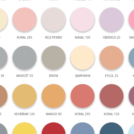
İ
KORAL 285
BEJİ PEMBE
MASAL 100
HİBİSKUS 20
MA
 30
ANDEZİT 55
BROM
ŞAMPANYA
EYLÜL 25
5
KEHRİBAR 120
MANGO 90
KORAL 295
KORAL 120
H