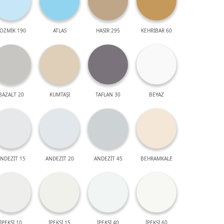
OZMİK 190
ATLAS
HASIR 295
KEHRİBAR 60
BAZALT 20
KUMTAŞI
TAFLAN 30
BEYAZ
NDEZİT 15
ANDEZİT 20
ANDEZİT 45
BEHRAMKALE
İPEKSİ 10
İPEKSİ 15
İPEKSİ 40
İPEKSİ 60