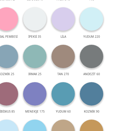
SAL PEMBESİ
İPEKSİ 35
LİLA
YUDUM 220
KOZMİK 25
IRMAK 25
TAN 270
ANDEZİT 60
İBİSKUS 85
MENEKŞE 175
YUDUM 60
KOZMİK 90