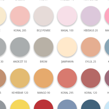
İ
KORAL 285
BEJİ PEMBE
MASAL 100
HİBİSKUS 20
MA
 30
ANDEZİT 55
BROM
ŞAMPANYA
EYLÜL 25
5
KEHRİBAR 120
MANGO 90
KORAL 295
KORAL 120
H