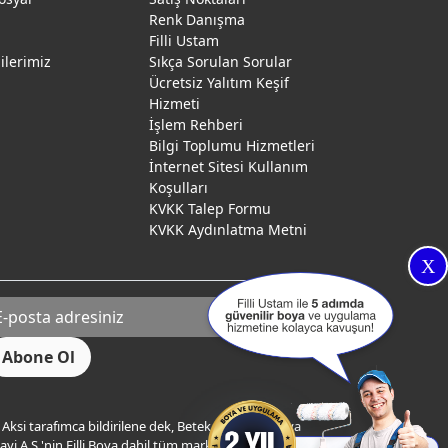
Renk Danışma
ı
Filli Ustam
gilerimiz
Sıkça Sorulan Sorular
Ücretsiz Yalıtım Keşif
Hizmeti
İşlem Rehberi
Bilgi Toplumu Hizmetleri
İnternet Sitesi Kullanım
Koşulları
KVKK Talep Formu
KVKK Aydınlatma Metni
X
Aksi tarafımca bildirilene dek, Betek Boya ve Kimya
yi A.Ş.'nin Filli Boya dahil tüm markaları ile ilgili