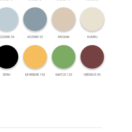
KOZMİK 50
KOZMİK 55
KROKAN
KUMRU
SİYAH
KEHRİBAR 150
KAKTÜS 120
HİBİSKUS 95