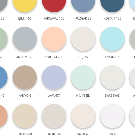
 35
IŞILTI 150
KARNAVAL 125
RÜZGAR 85
KOZMİK 120
K
20
ANDEZİT 25
KIVILCIM 230
BEJ 35
IRMAK 130
140
KANYON
LAVANTA
NİL YEŞİLİ
KARBEYAZ
A
HASIR 260
HASIR 310
HASIR 40
ITIR 60