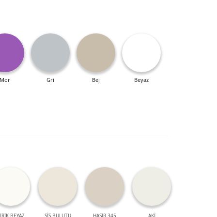
Mor
Gri
Bej
Beyaz
IRIK BEYAZ
SİS BULUTU
HASIR 345
AKİ