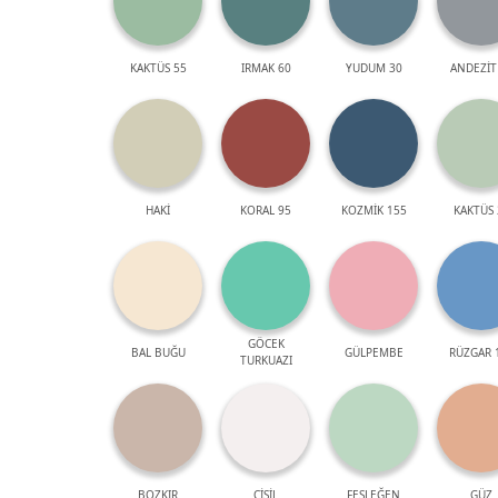
KAKTÜS 55
IRMAK 60
YUDUM 30
ANDEZİT
HAKİ
KORAL 95
KOZMİK 155
KAKTÜS 
GÖCEK
BAL BUĞU
GÜLPEMBE
RÜZGAR 
TURKUAZI
BOZKIR
ÇİSİL
FESLEĞEN
GÜZ