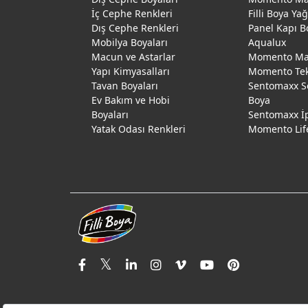
İç Cephe Renkleri
Filli Boya Ya
Dış Cephe Renkleri
Panel Kapı B
Mobilya Boyaları
Aqualux
Macun ve Astarlar
Momento Max
Yapı Kimyasalları
Momento Te
Tavan Boyaları
Sentomaxx S
Ev Bakım ve Hobi
Boya
Boyaları
Sentomaxx İ
Yatak Odası Renkleri
Momento Lif