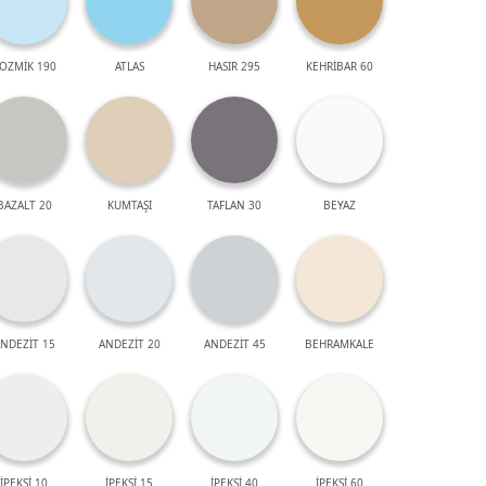
OZMİK 190
ATLAS
HASIR 295
KEHRİBAR 60
BAZALT 20
KUMTAŞI
TAFLAN 30
BEYAZ
NDEZİT 15
ANDEZİT 20
ANDEZİT 45
BEHRAMKALE
İPEKSİ 10
İPEKSİ 15
İPEKSİ 40
İPEKSİ 60