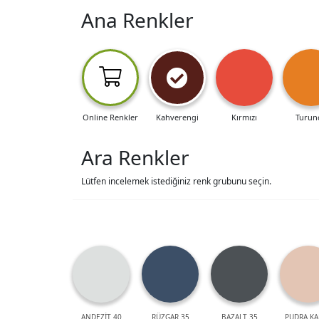
Ana Renkler
Online Renkler
Kahverengi
Kırmızı
Turun
Ara Renkler
Lütfen incelemek istediğiniz renk grubunu seçin.
ANDEZİT 40
RÜZGAR 35
BAZALT 35
PUDRA KA