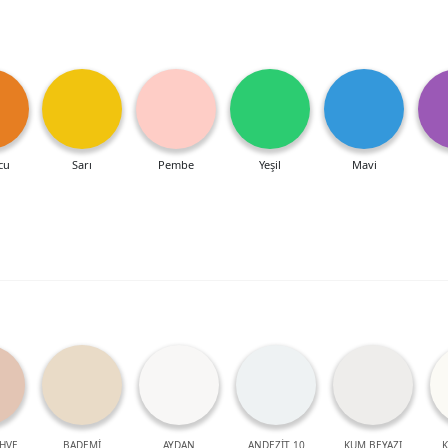
cu
Sarı
Pembe
Yeşil
Mavi
HVE
BADEMİ
AYDAN
ANDEZİT 10
KUM BEYAZI
K