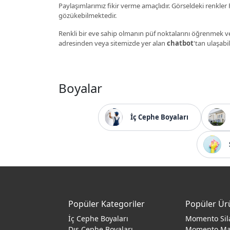
Paylaşımlarımız fikir verme amaçlıdır. Görseldeki renkler P
gözükebilmektedir.
Renkli bir eve sahip olmanın püf noktalarını öğrenmek ve
adresinden veya sitemizde yer alan
chatbot
'tan ulaşabil
Boyalar
İç Cephe Boyaları
Popüler Kategoriler
Popüler Ür
İç Cephe Boyaları
Momento Sil
Dış Cephe Boyaları
Momento M