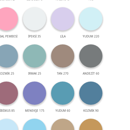
SAL PEMBESİ
İPEKSİ 35
LİLA
YUDUM 220
KOZMİK 25
IRMAK 25
TAN 270
ANDEZİT 60
İBİSKUS 85
MENEKŞE 175
YUDUM 60
KOZMİK 90