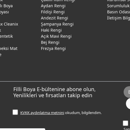
ğlı Boya
Aydan Rengi
Sorumluluk
oyası
Fildişi Rengi
Basın Odas
Andezit Rengi
İletişim Bil
 Cleanix
Şampanya Rengi
k
Haki Rengi
entetik
Açık Mavi Rengi
Bej Rengi
peksi Mat
Frezya Rengi
e
Filli Boya E-bültenine abone olun,
Yenilikleri ve fırsatları takip edin
KVKK aydınlatma metnini
okudum, bilgilendim.
Sana