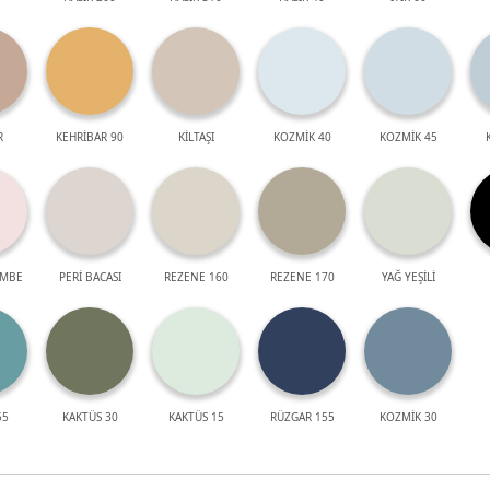
R
KEHRİBAR 90
KİLTAŞI
KOZMİK 40
KOZMİK 45
EMBE
PERİ BACASI
REZENE 160
REZENE 170
YAĞ YEŞİLİ
55
KAKTÜS 30
KAKTÜS 15
RÜZGAR 155
KOZMİK 30