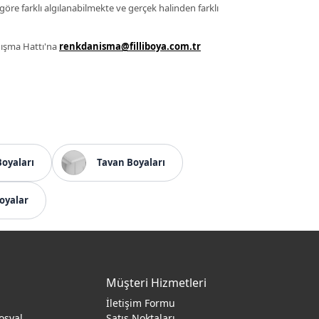
 göre farklı algılanabilmekte ve gerçek halinden farklı
anışma Hattı'na
renkdanisma@filliboya.com.tr
Boyaları
Tavan Boyaları
oyalar
Müşteri Hizmetleri
İletişim Formu
osyal
Satış Noktaları