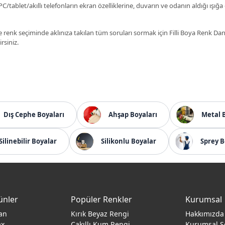
C/tablet/akıllı telefonların ekran özelliklerine, duvarın ve odanın aldığı ışığa
 renk seçiminde aklınıza takılan tüm soruları sormak için Filli Boya Renk D
irsiniz.
Dış Cephe Boyaları
Ahşap Boyaları
Metal 
Silinebilir Boyalar
Silikonlu Boyalar
Sprey B
ünler
Popüler Renkler
Kurumsal
an
Kırık Beyaz Rengi
Hakkımızda
ax
Çakıllı Kum Rengi
Kurumsal S