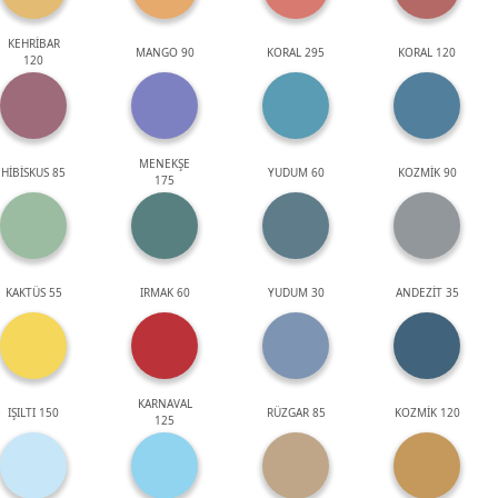
KEHRİBAR
MANGO 90
KORAL 295
KORAL 120
120
MENEKŞE
HİBİSKUS 85
YUDUM 60
KOZMİK 90
175
KAKTÜS 55
IRMAK 60
YUDUM 30
ANDEZİT 35
KARNAVAL
IŞILTI 150
RÜZGAR 85
KOZMİK 120
125