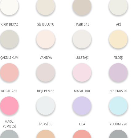
KIRIK BEYAZ
SİS BULUTU
HASIR 345
AKİ
ÇAKILLI KUM
VANİLYA
LÜLETAŞI
FİLDİŞİ
KORAL 285
BEJİ PEMBE
MASAL 100
HİBİSKUS 20
MASAL
İPEKSİ 35
LİLA
YUDUM 220
PEMBESİ