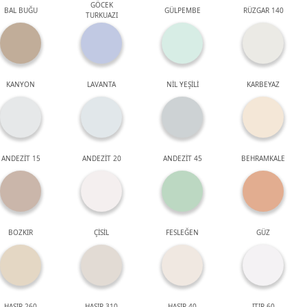
GÖCEK
BAL BUĞU
GÜLPEMBE
RÜZGAR 140
TURKUAZI
KANYON
LAVANTA
NİL YEŞİLİ
KARBEYAZ
ANDEZİT 15
ANDEZİT 20
ANDEZİT 45
BEHRAMKALE
BOZKIR
ÇİSİL
FESLEĞEN
GÜZ
HASIR 260
HASIR 310
HASIR 40
ITIR 60