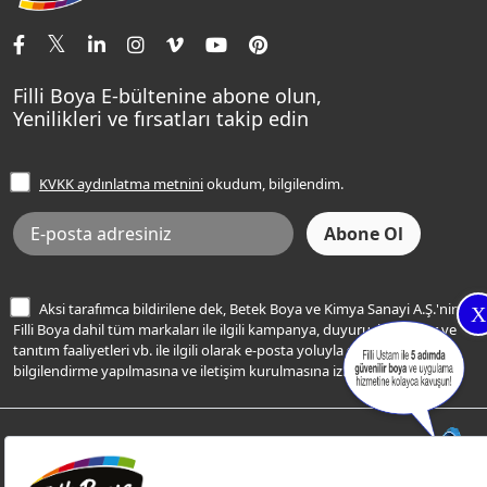
İletişim Bilgilerimiz
Tavan Boyaları
Renk Danışma
Momento Tek
Şampanya Rengi
Ev Bakım ve Hobi Boyaları
Filli Ustam
Sentomaxx Sentetik Boya
Haki Rengi
Yatak Odası Renkleri
Sıkça Sorulan Sorular
Sentomaxx İpeksi Mat
Filli Boya E-bültenine abone olun,
Açık Mavi Rengi
Yenilikleri ve fırsatları takip edin
Ücretsiz Yalıtım Keşif Hizmeti
Momento Life
Bej Rengi
İşlem Rehberi
Frezya Rengi
KVKK aydınlatma metnini
okudum, bilgilendim.
Bilgi Toplumu Hizmetleri
İnternet Sitesi Kullanım Koşulları
KVKK Talep Formu
KVKK Aydınlatma Metni
Aksi tarafımca bildirilene dek, Betek Boya ve Kimya Sanayi A.Ş.'nin
X
Filli Boya dahil tüm markaları ile ilgili kampanya, duyuru, hizmetler ve
tanıtım faaliyetleri vb. ile ilgili olarak e-posta yoluyla şahsıma
bilgilendirme yapılmasına ve iletişim kurulmasına izin veriyorum.
© Filli Boya 2026. Tüm Hakları Saklıdır.