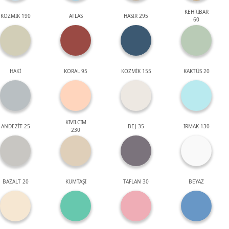
KEHRİBAR
KOZMİK 190
ATLAS
HASIR 295
60
HAKİ
KORAL 95
KOZMİK 155
KAKTÜS 20
KIVILCIM
ANDEZİT 25
BEJ 35
IRMAK 130
230
BAZALT 20
KUMTAŞI
TAFLAN 30
BEYAZ