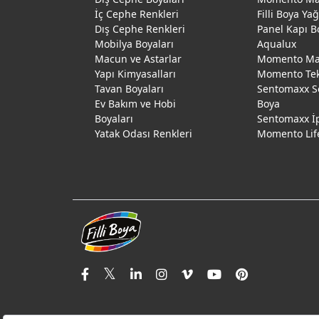
İç Cephe Renkleri
Filli Boya Ya
Dış Cephe Renkleri
Panel Kapı B
Mobilya Boyaları
Aqualux
Macun ve Astarlar
Momento Max
Yapı Kimyasalları
Momento Te
Tavan Boyaları
Sentomaxx S
Ev Bakım ve Hobi
Boya
Boyaları
Sentomaxx İ
Yatak Odası Renkleri
Momento Lif