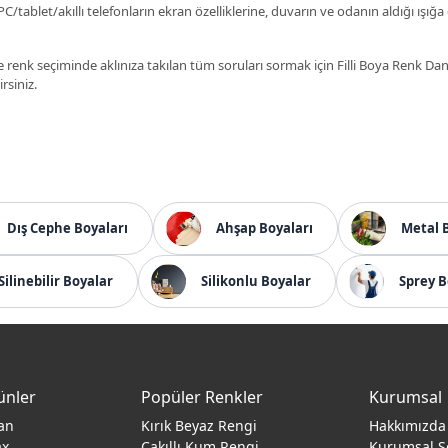
C/tablet/akıllı telefonların ekran özelliklerine, duvarın ve odanın aldığı ışığa
 renk seçiminde aklınıza takılan tüm soruları sormak için Filli Boya Renk D
irsiniz.
Dış Cephe Boyaları
Ahşap Boyaları
Metal 
Silinebilir Boyalar
Silikonlu Boyalar
Sprey B
ünler
Popüler Renkler
Kurumsal
an
Kırık Beyaz Rengi
Hakkımızda
ax
Çakıllı Kum Rengi
Kurumsal S