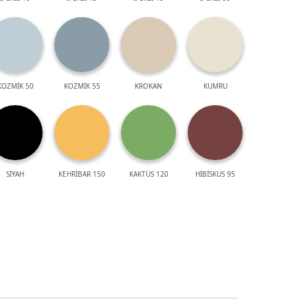
KOZMİK 50
KOZMİK 55
KROKAN
KUMRU
SİYAH
KEHRİBAR 150
KAKTÜS 120
HİBİSKUS 95