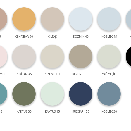
R
KEHRİBAR 90
KİLTAŞI
KOZMİK 40
KOZMİK 45
EMBE
PERİ BACASI
REZENE 160
REZENE 170
YAĞ YEŞİLİ
55
KAKTÜS 30
KAKTÜS 15
RÜZGAR 155
KOZMİK 30