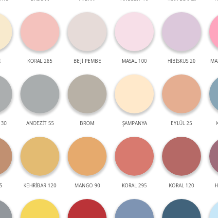
İ
KORAL 285
BEJİ PEMBE
MASAL 100
HİBİSKUS 20
MA
 30
ANDEZİT 55
BROM
ŞAMPANYA
EYLÜL 25
5
KEHRİBAR 120
MANGO 90
KORAL 295
KORAL 120
H