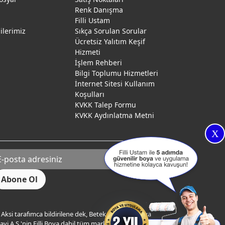
Renk Danışma
ı
Filli Ustam
gilerimiz
Sıkça Sorulan Sorular
Ücretsiz Yalıtım Keşif
Hizmeti
İşlem Rehberi
Bilgi Toplumu Hizmetleri
İnternet Sitesi Kullanım
Koşulları
KVKK Talep Formu
KVKK Aydınlatma Metni
X
Aksi tarafımca bildirilene dek, Betek Boya ve Kimya
yi A.Ş.'nin Filli Boya dahil tüm markaları ile ilgili