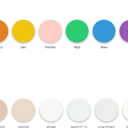
cu
Sarı
Pembe
Yeşil
Mavi
HVE
BADEMİ
AYDAN
ANDEZİT 10
KUM BEYAZI
K