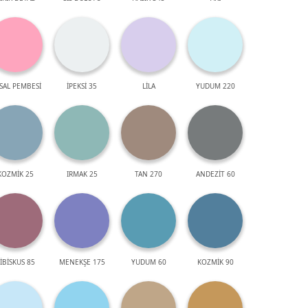
SAL PEMBESİ
İPEKSİ 35
LİLA
YUDUM 220
KOZMİK 25
IRMAK 25
TAN 270
ANDEZİT 60
İBİSKUS 85
MENEKŞE 175
YUDUM 60
KOZMİK 90