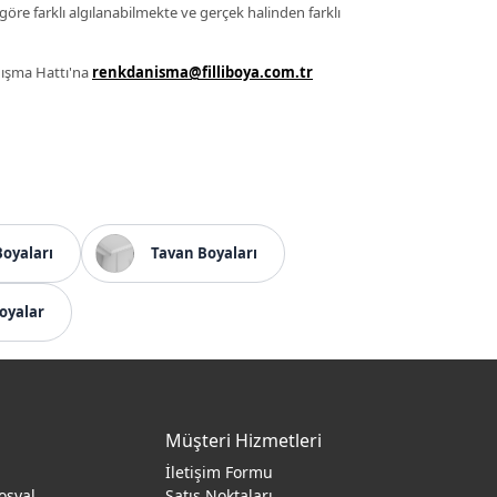
 göre farklı algılanabilmekte ve gerçek halinden farklı
anışma Hattı'na
renkdanisma@filliboya.com.tr
Boyaları
Tavan Boyaları
oyalar
Müşteri Hizmetleri
İletişim Formu
osyal
Satış Noktaları