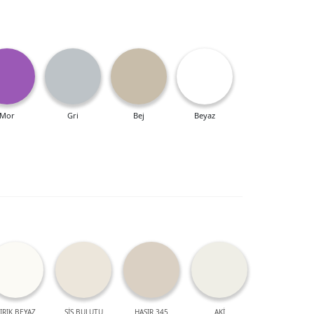
Mor
Gri
Bej
Beyaz
IRIK BEYAZ
SİS BULUTU
HASIR 345
AKİ