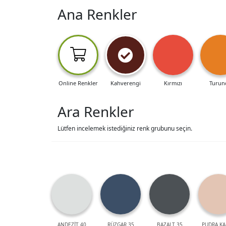
Ana Renkler
Online Renkler
Kahverengi
Kırmızı
Turun
Ara Renkler
Lütfen incelemek istediğiniz renk grubunu seçin.
ANDEZİT 40
RÜZGAR 35
BAZALT 35
PUDRA KA