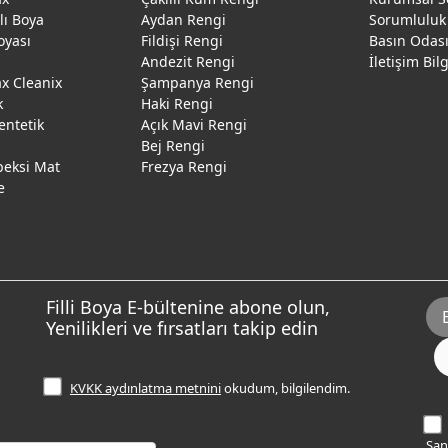
ğlı Boya
Aydan Rengi
Sorumluluk
oyası
Fildişi Rengi
Basın Odas
Andezit Rengi
İletişim Bil
 Cleanix
Şampanya Rengi
k
Haki Rengi
entetik
Açık Mavi Rengi
Bej Rengi
peksi Mat
Frezya Rengi
e
Filli Boya E-bültenine abone olun,
Yenilikleri ve fırsatları takip edin
KVKK aydınlatma metnini
okudum, bilgilendim.
Sana