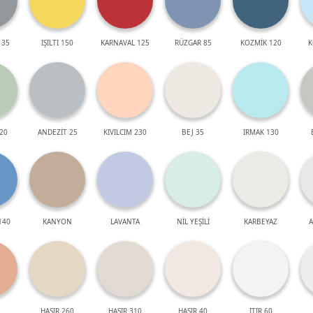
 35
IŞILTI 150
KARNAVAL 125
RÜZGAR 85
KOZMİK 120
K
20
ANDEZİT 25
KIVILCIM 230
BEJ 35
IRMAK 130
140
KANYON
LAVANTA
NİL YEŞİLİ
KARBEYAZ
A
HASIR 260
HASIR 310
HASIR 40
ITIR 60