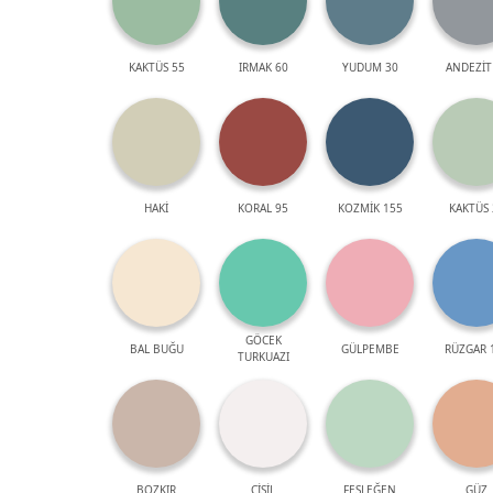
KAKTÜS 55
IRMAK 60
YUDUM 30
ANDEZİT
HAKİ
KORAL 95
KOZMİK 155
KAKTÜS 
GÖCEK
BAL BUĞU
GÜLPEMBE
RÜZGAR 
TURKUAZI
BOZKIR
ÇİSİL
FESLEĞEN
GÜZ