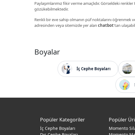
Paylaşımlarımız fikir verme amaçlıdır. Görseldeki renkler P
gözükebilmektedir.
Renkli bir eve sahip olmanın püf noktalarını öğrenmek ve
adresinden veya sitemizde yer alan
chatbot
'tan ulaşabil
Boyalar
İç Cephe Boyaları
Popüler Kategoriler
Popüler Ür
İç Cephe Boyaları
Momento Sil
Dış Cephe Boyaları
Momento M