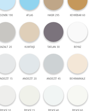
OZMİK 190
ATLAS
HASIR 295
KEHRİBAR 60
BAZALT 20
KUMTAŞI
TAFLAN 30
BEYAZ
NDEZİT 15
ANDEZİT 20
ANDEZİT 45
BEHRAMKALE
İPEKSİ 10
İPEKSİ 15
İPEKSİ 40
İPEKSİ 60